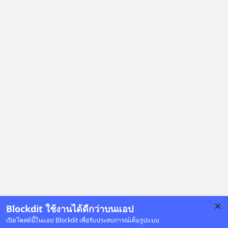
ร่วมเจาะลึกบทวิเคราะห์และข้อคิดการ
เงินฉบับ Dalio กันได้ใน EP. นี้
#RayDalio #สรุปบทเรียน #การเงินการ
ลงทุน #MissionToTheMoon
#MissionToTheMoonPodcast
Blockdit ใช้งานได้ดีกว่าบนแอป
เปิดโพสต์นี้ในแอป Blockdit เพื่อรับประสบการณ์เต็มรูปแบบ