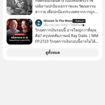
กษัตริย์นักเดินทาง เบื้องหลังพระราช
กังวลให้กับเรา แล้วเราจะรับมือกับ
ปณิธานปกป้องเอกราชและวัฒนธรรม
ความกังวลนี้อย่างไร? ติดตามได้ในพอด
ฮาวาย เพื่อปกป้องประเทศจากการถูก
แคสต์ 5M EP. นี้ #goodtime
ผนวกดินแดนและเพื่อรักษาวัฒนธรรม
#5minutespodcast
Mission To The Moon
ยืนยันแล้ว
ฮาวายไว้ “พระเจ้าคาลาคาอัวแห่ง
เมื่อวาน เวลา 15:02 • ไลฟ์สไตล์
#missiontothemoonpodcast
ฮาวาย (Kalākaua)” พระมหากษัตริย์
วิกฤตการเงินรอบนี้ อาจใหญ่กว่าที่คุณ
พระองค์สุดท้ายแห่งราชอาณาจักร
คิด? สรุปบทสัมภาษณ์ Ray Dalio | MM
ฮาวาย ได้เสด็จพระราชดำเนินเยือนรอบ
EP.2723 วิกฤตการเงินรอบนี้อาจไม่ได้
โลกในปีค.ศ.1881 (พ.ศ.2424) โดย
เหมือนทุกครั้งที่เราเคยเจอ เมื่อ Ray
พระองค์ทรงสร้างสัมพันธไมตรีกับ
Dalio ชายผู้เคยทำนายวิกฤตเศรษฐกิจ
ดูทั้งหมด
ประเทศญี่ปุ่น ทรงหารือเรื่องการค้าใน
มาแล้วหลายต่อหลายครั้ง ออกมาส่ง
ทวีปเอเชีย เสด็จพระราชดำเนินเยือน
สัญญาณเตือนระเบิดเวลาลูกใหม่ที่
ตะวันออกกลาง และเข้าเฝ้าพระ
กำลังก่อตัวขึ้น จาก "ระเบิดหนี้สิน
สันตะปาปา อีกทั้งยังทรงเป็นพระมหา
มหาศาล" ผสานเข้ากับ "ฟองสบู่กระแส
กษัตริย์พระองค์แรกที่เสด็จฯ รอบโลก
AI" ที่ผู้คนกำลังแห่ไล่ราคาอย่างบ้าคลั่ง
บทเรียนจากประวัติศาสตร์ 500 ปี บอก
อะไรเรา? ระเบียบโลกกำลังจะเปลี่ยน
มือไปในทิศทางไหน? และเราควรรับมือ
อย่างไรก่อนที่ทุกอย่างจะสายเกินไป?