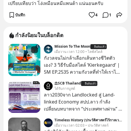
เปรียบเทียบว่า โง่เหมือนหมีแพนด้า แน่นอนครับ
บันทึก
4
1
กำลังนิยมในบล็อกดิต
Mission To The Moon
ยืนยันแล้ว
เมื่อวาน เวลา 12:00 • ไลฟ์สไตล์
กังวลจนไม่กล้าเลือกเส้นทางชีวิตตัว
เอง? 3 วิธีรับมือสไตล์ ‘Kierkegaard’ |
5M EP.2535 ความกังวลที่ทำให้เราไม่
กล้าตัดสินใจในเรื่องต่างๆ ทั้งเรื่องเล็ก
SCB Thailand
ยืนยันแล้ว
เรื่องใหญ่ หรือแม้แต่เรื่องสำคัญของ
ได้รับการบูสต์
ชีวิตเกิดจากการที่เรามี ‘อิสรภาพ’ และมี
ลาว2030จาก Landlocked สู่ Land-
ทางเลือกมากมาย ซึ่งเมื่อเทียบกับสัตว์
linked Economy สปป.ลาว กำลัง
แล้วก็จะเห็นความแตกต่างได้ชัดว่าเรา
เปลี่ยนบทบาทจาก “ประเทศทางผ่าน” สู่
มี ‘อำนาจ’ ในการเลือกและตัดสินใจ
“ศูนย์กลางเศรษฐกิจและโลจิสติกส์”
Timeless History (ประวัติศาสตร์ไร้กาลเวลา)
มากแค่ไหน แต่อิสรภาพ อำนาจ หรือ
ของอนุภูมิภาคลุ่มแม่น้ำโขง
เมื่อวาน เวลา 02:03 • ประวัติศาสตร์
การได้มีสิทธิเลือกนี้กลับสร้างความ