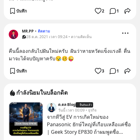
บันทึก
2
1
MR.PP
•
ติดตาม
28 ต.ค. 2021 เวลา 09:24 • ความคิดเห็น
คืนนี้ลองกลับไปฝันใหม่ครับ  ฝันว่าหายหวัดแข็งแรงดี  ตื่น
มาจะได้จบปัญหาครับ😪🥴😜
บันทึก
3
1
กำลังนิยมในบล็อกดิต
ด.ดล Blog
ยืนยันแล้ว
วันนี้ เวลา 00:09 • ธุรกิจ
จากทีวีสู่ EV การเกิดใหม่ของ
Panasonic ยักษ์ใหญ่ที่เกือบเหลือแค่ชื่อ
| Geek Story EP830 ถ้าผมพูดชื่อ
Panasoni คุณนึกถึงอะไร? ทีวี, ตู้เย็น,