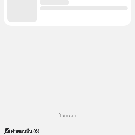
โฆษณา
คำตอบอื่น
(
6
)