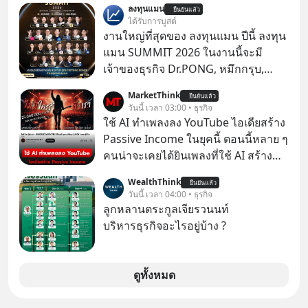
ลงทุนแมน
ยืนยันแล้ว
ถ่านไฟฉาย? ถ้าคุณยังคิดแบบนั้น แสดง
ได้รับการบูสต์
ว่าคุณกำลังพลาดเรื่องราวการ
งานใหญ่ที่สุดของ ลงทุนแมน ปีนี้ ลงทุน
‘Rebranding’ ที่ดุเดือดที่สุดใน
แมน SUMMIT 2026 ในงานนี้จะมี
ประวัติศาสตร์ญี่ปุ่น! รู้หรือไม่ว่า ในวันที่
เจ้าของธุรกิจ Dr.PONG, หมึกกรุบ,
พวกเขาขาดทุนย่อยยับเกือบ 3 แสนล้าน
Srichand, Jones’ Salad, LA GLACE,
MarketThink
บาท Panasonic ตัดสินใจหักดิบ ทิ้ง
ยืนยันแล้ว
Fastwork, MizuMi, KARMART, อิชิตัน
วันนี้ เวลา 03:00 • ธุรกิจ
ตลาดเครื่องใช้ไฟฟ้าที่สู้ B2C ไม่ไหว
มาแชร์ความรู้การสร้างธุรกิจ
ใช้ AI ทำเพลงลง YouTube ไอเดียสร้าง
แล้วหันไปเดิมพันครั้งใหญ่กับ Tesla
Passive Income ในยุคนี้ ตอนนี้หลาย ๆ
และ Software Solutions จนวันนี้พวก
คนน่าจะเคยได้ยินเพลงที่ใช้ AI สร้าง
เขากลายเป็นกระดูกสันหลังของ
ผ่านหูกันมาบ้าง เช่น เพลง “ไม่มีใคร
อุตสาหกรรม EV โลกไปแล้ว… พวกเขา
WealthThink
ยืนยันแล้ว
รู้ตัวเรา” จากช่องชื่อว่า UNHEARD
วันนี้ เวลา 04:00 • ธุรกิจ
ทำได้อย่างไร เลือกฟังกันได้เลยนะครับ
MUSIC ที่ตอนนี้มียอดรับชมกว่า 26
ลูกหลานตระกูลเจียรวนนท์
อย่าลืมกด Follow ติดตาม PodCast
ล้านครั้งแล้ว
บริหารธุรกิจอะไรอยู่บ้าง ?
ช่อง Geek Forever’s Podcast ของผม
กันด้วยนะครับ 🎧 ฟังผ่าน Spotify :
https://tinyurl.com/mr39sd7c 🎧 ฟัง
ดูทั้งหมด
ผ่าน Apple Podcast :
https://tinyurl.com/rnca48jp 🎧 ฟัง