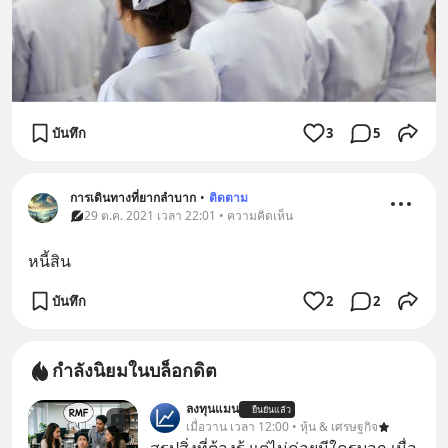
บันทึก
3
5
การเดินทางที่ยากลำบาก
•
ติดตาม
29 ต.ค. 2021 เวลา 22:01 • ความคิดเห็น
หนี้สิน
บันทึก
2
2
กำลังนิยมในบล็อกดิต
ลงทุนแมน
ยืนยันแล้ว
เมื่อวาน เวลา 12:00 • หุ้น & เศรษฐกิจ