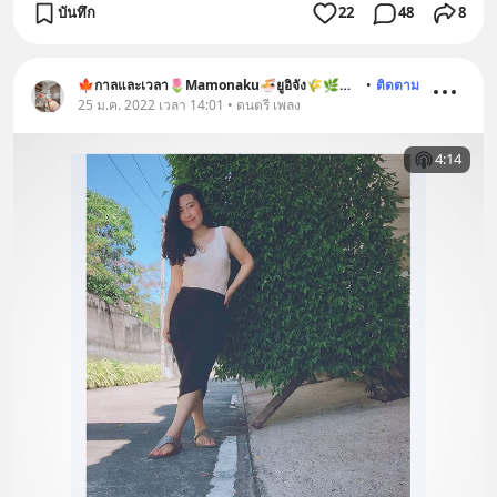
บันทึก
22
48
8
🍁กาลและเวลา🌷Mamonaku🍜ยูอิจัง🌾🌿🐶🐱
•
ติดตาม
25 ม.ค. 2022 เวลา 14:01 • ดนตรี เพลง
4:14