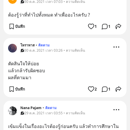
30 ต.ค. 2021 เวลา 07:03 • ความคิดเห็น
ต้องรู้ว่าที่ทำไปทั้งหมด ทำเพื่ออะไรครับ ?
บันทึก
1
1
โหราทาส
•
ติดตาม
30 ต.ค. 2021 เวลา 03:26 • ความคิดเห็น
ตัดสินใจให้บ่อย
แล้วกล้ารับผิดชอบ
ผลที่ตามมา
บันทึก
2
1
Nana Pajam
•
ติดตาม
29 ต.ค. 2021 เวลา 03:55 • ความคิดเห็น
เข้มแข็งในเรื่องอะไรต้องรู้ก่อนครับ​ แล้วทำการศึกษาใน