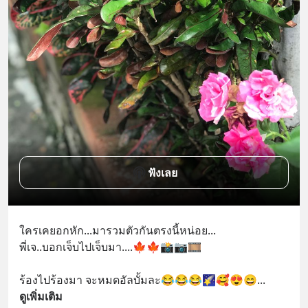
ฟังเลย
ใครเคยอกหัก...มารวมตัวกันตรงนี้หน่อย...
พี่เจ..บอกเจ็บไปเจ็บมา....🍁🍁📸📷🎞
ร้องไปร้องมา จะหมดอัลบั้มละ😂😂😂🌠🥰😍😄
... 
ดูเพิ่มเติม