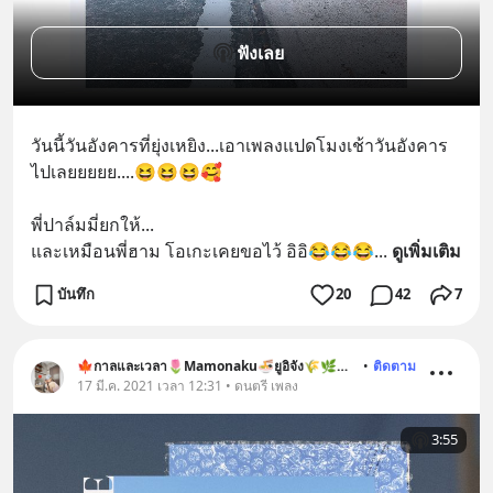
ฟังเลย
วันนี้วันอังคารที่ยุ่งเหยิง...เอาเพลงแปดโมงเช้าวันอังคาร
ไปเลยยยยย....😆😆😆🥰
พี่ปาล์มมี่ยกให้...
และเหมือนพี่ฮาม โอเกะเคยขอไว้ อิอิ😂😂😂
... 
ดูเพิ่มเติม
บันทึก
20
42
7
🍁กาลและเวลา🌷Mamonaku🍜ยูอิจัง🌾🌿🐶🐱
•
ติดตาม
17 มี.ค. 2021 เวลา 12:31 • ดนตรี เพลง
3:55