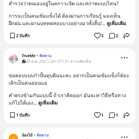
สำรวจว่าตนเองอยู่ในสภาวะจิต และสภาพแบบไหน?
การจะเป็นคนเข้มแข็งได้ ต้องผ่านการเรียนรู้ มองเห็น 
ฝึกฝน และผ่านบททดสอบบางอย่างมาทั้งสิ้น!
... 
ดูเพิ่มเติม
2 บันทึก
3
2
TrueMe
•
ติดตาม
30 ต.ค. 2021 เวลา 07:13 • ความคิดเห็น
ขอตอบแบบกำปั้นทุบดินนะคะ อยากเป็นคนเข้มแข็งก็ต้อง
เลิกเป็นคนอ่อนแอ
คำตรงข้ามกันแบบนี้ ถ้าเราคิดออก มันจะหาวิธีหรือทาง
แก้ไปได้เอง
... 
ดูเพิ่มเติม
1 บันทึก
1
1
น้องไม้
•
ติดตาม
น