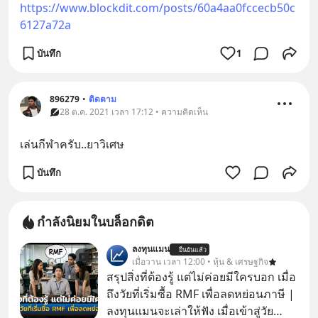
https://www.blockdit.com/posts/60a4aa0fccecb50c
6127a72a
บันทึก
1
896279
•
ติดตาม
28 ต.ค. 2021 เวลา 17:12 • ความคิดเห็น
เล่นกีฬาครับ..ยาวิเศษ
บันทึก
กำลังนิยมในบล็อกดิต
ลงทุนแมน
ยืนยันแล้ว
เมื่อวาน เวลา 12:00 • หุ้น & เศรษฐกิจ
สรุปสิ่งที่ต้องรู้ แต่ไม่ค่อยมีใครบอก เมื่อ
ถึงวัยที่เริ่มซื้อ RMF เพื่อลดหย่อนภาษี |
ลงทุนแมนจะเล่าให้ฟัง เมื่อเข้าสู่วัย