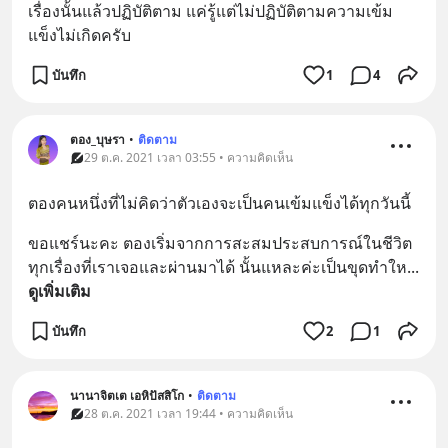
เรื่องนั้นแล้วปฏิบัติตาม​ แค่รู้แต่ไม่ปฏิบัติตามความเข้ม
แข็งไม่เกิดครับ
บันทึก
1
4
ตอง_บุษรา
•
ติดตาม
29 ต.ค. 2021 เวลา 03:55 • ความคิดเห็น
ตองคนหนึ่งที่ไม่คิดว่าตัวเองจะเป็นคนเข้มแข็งได้ทุกวันนี้
ขอแชร์นะคะ ตองเริ่มจากการสะสมประสบการณ์ในชีวิต 
ทุกเรื่องที่เราเจอและผ่านมาได้ นั้นแหละค่ะเป็นขุดทำให
... 
ดูเพิ่มเติม
บันทึก
2
1
นานาจิตเต เอหิปัสสิโก
•
ติดตาม
28 ต.ค. 2021 เวลา 19:44 • ความคิดเห็น