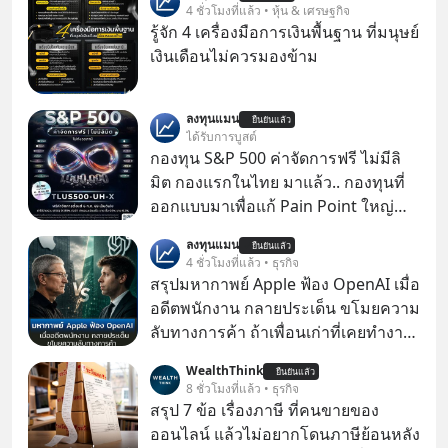
4 ชั่วโมงที่แล้ว • หุ้น & เศรษฐกิจ
รู้จัก 4 เครื่องมือการเงินพื้นฐาน ที่มนุษย์
เงินเดือนไม่ควรมองข้าม
ลงทุนแมน
ยืนยันแล้ว
ได้รับการบูสต์
กองทุน S&P 500 ค่าจัดการฟรี ไม่มีลิ
มิต กองแรกในไทย มาแล้ว.. กองทุนที่
ออกแบบมาเพื่อแก้ Pain Point ใหญ่
ของนักลงทุนไทยพร้อมกัน 3 เรื่อง
ลงทุนแมน
ยืนยันแล้ว
4 ชั่วโมงที่แล้ว • ธุรกิจ
สรุปมหากาพย์ Apple ฟ้อง OpenAI เมื่อ
อดีตพนักงาน กลายประเด็น ขโมยความ
ลับทางการค้า ถ้าเพื่อนเก่าที่เคยทำงาน
ด้วยกัน ทักมาขอให้เราช่วยหาไฟล์งาน
WealthThink
ยืนยันแล้ว
เก่าที่เขาเคยทำไว้ ตอนยังอยู่บริษัท
8 ชั่วโมงที่แล้ว • ธุรกิจ
เดียวกัน
สรุป 7 ข้อ เรื่องภาษี ที่คนขายของ
ออนไลน์ แล้วไม่อยากโดนภาษีย้อนหลัง