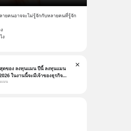
หลายคนอาจจะไม่รู้จักกับหลายคนที่รู้จัก
าง
งไง
่สุดของ ลงทุนแมน ปีนี้ ลงทุนแมน
26 ในงานนี้จะมีเจ้าของธุรกิจ
ุนแมน
หมึกกรุบ, Srichand, Jones’
A GLACE, Fastwork, MizuMi,
อิชิตัน มาแชร์ความรู้การสร้าง