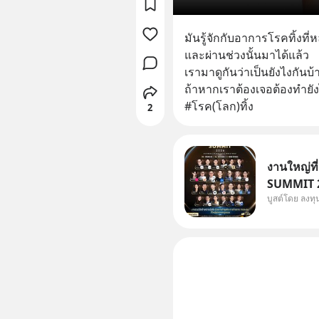
มันรู้จักกับอาการโรคทิ้งที่
และผ่านช่วงนั้นมาได้แล้ว
เรามาดูกันว่าเป็นยังไงกันบ้
ถ้าหากเราต้องเจอต้องทำยั
#โรค(โลก)ทิ้ง
2
งานใหญ่ที
SUMMIT 20
บูสต์โดย ลงท
Dr.PONG, 
Salad, L
KARMART, 
ธุรกิจ