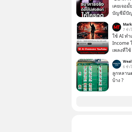
เคยเจอมั
บัญชีมีปั
อาร์โค้ดทั
Mark
หลอกลวงในค
7 ชั่ว
กลโกง #ป้
ใช้ AI ท
อย่างยั่ง
Income ใน
#FraudEd
เพลงที่ใช้
#Digita
ใครรู้ตัว
Weal
ตอนนี้มีย
6 ชั่ว
ลูกหลานตร
บ้าง ?