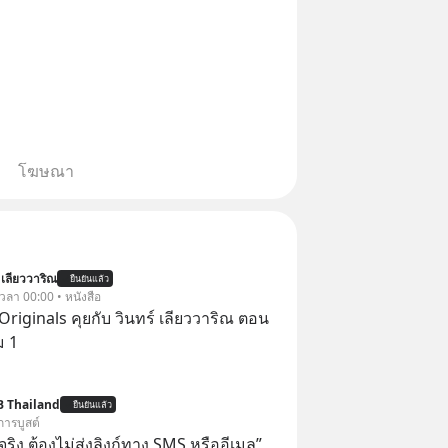
โฆษณา
 เลียววาริณ
ยืนยันแล้ว
 เวลา 00:00 • หนังสือ
Originals คุยกับ วินทร์ เลียววาริณ ตอน
ม 1
B Thailand
ยืนยันแล้ว
การบูสต์
ิง ต้องไม่ส่งลิงก์ทาง SMS หรืออีเมล”