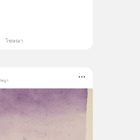
โฆษณา
รัชญา