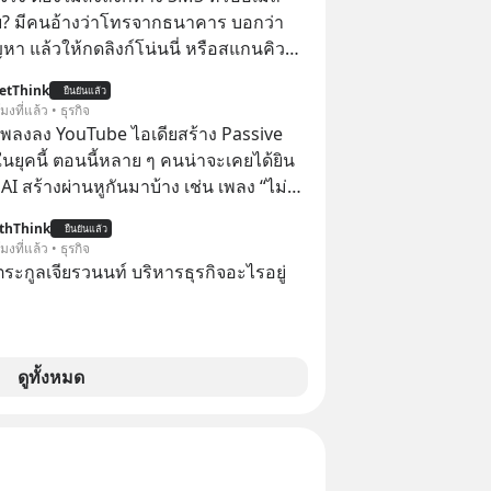
้ย? มีคนอ้างว่าโทรจากธนาคาร บอกว่า
ญหา แล้วให้กดลิงก์โน่นนี่ หรือสแกนคิว
นที มาฟัง “ป้าเก๋าเล่ากลโกง” เพื่อรู้ทันมุก
etThink
ยืนยันแล้ว
ราบความน่าเชื่อถือกันค่ะ #แก้เกม
โมงที่แล้ว • ธุรกิจ
าเก๋าเล่ากลโกง #LivesSustainably #อยู่
ำเพลงลง YouTube ไอเดียสร้าง Passive
ยืน #CyberSecurity #ป้าเก๋า
ยุคนี้ ตอนนี้หลาย ๆ คนน่าจะเคยได้ยิน
ucation #FinancialLiteracy
 AI สร้างผ่านหูกันมาบ้าง เช่น เพลง “ไม่มี
lBankWithHumanTouch
เรา” จากช่องชื่อว่า UNHEARD MUSIC ที่
thThink
ยืนยันแล้ว
อดรับชมกว่า 26 ล้านครั้งแล้ว
โมงที่แล้ว • ธุรกิจ
ะกูลเจียรวนนท์ บริหารธุรกิจอะไรอยู่
ดูทั้งหมด