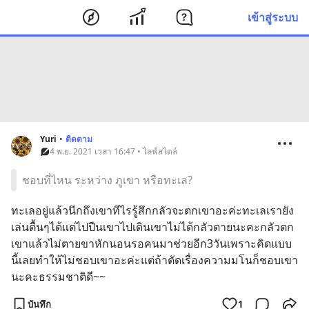
เข้าสู่ระบบ
Yuri
•
ติดตาม
4 พ.ย. 2021 เวลา 16:47 • ไลฟ์สไตล์
ชอบที่ไหน ระหว่าง ภูเขา หรือทะเล?
ทะเลอยู่แล้วนึกถึงเขาทีไรรู้สึกกลัวจะตกเขาอะค่ะทะเลเรายัง
เล่นตื้นๆได้แต่ไปปีนเขาไปเดินเขาไม่ได้กลัวตายนะคะกลัวตก
เขาแล้วไม่ตายขาหักนอนรอคนมาช่วยอีก3วันเพราะคิดแบบ
นี้เลยทำให้ไม่ชอบเขาอะค่ะแต่ถ้าตัดเรื่องความมโนก็ชอบเขา
นะคะธรรมชาติดี~~
บันทึก
1