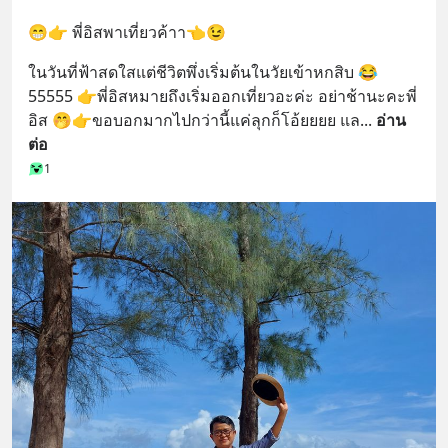
😁👉 พี่อิสพาเที่ยวค้าา👈😉
ในวันที่ฟ้าสดใสแต่ชีวิตพึ่งเริ่มต้นในวัยเข้าหกสิบ 😂
55555 👉พี่อิสหมายถึงเริ่มออกเที่ยวอะค่ะ อย่าช้านะคะพี่
อิส 🤭👉ขอบอกมากไปกว่านี้แค่ลุกก็โอ้ยยยย แล
... 
อ่าน
ต่อ
1