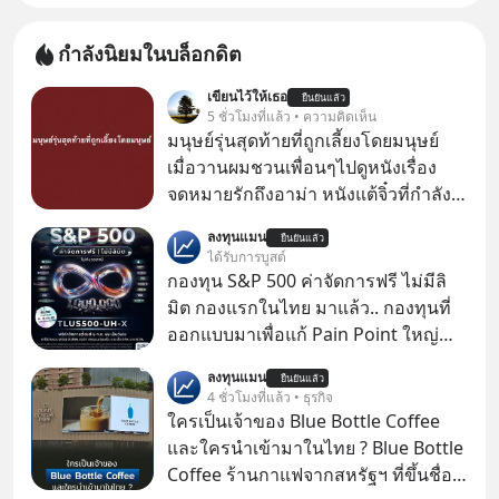
กำลังนิยมในบล็อกดิต
เขียนไว้ให้เธอ
ยืนยันแล้ว
5 ชั่วโมงที่แล้ว • ความคิดเห็น
มนุษย์รุ่นสุดท้ายที่ถูกเลี้ยงโดยมนุษย์
เมื่อวานผมชวนเพื่อนๆไปดูหนังเรื่อง
จดหมายรักถึงอาม่า หนังแต้จิ๋วที่กำลัง
โด่งดังทั่วโลกอยู่ในตอนนี้ เหตุเกิดจาก
ลงทุนแมน
ยืนยันแล้ว
ป๊าผมเห็นโปสเตอร์หนังเรื่องนี้หลาย
ได้รับการบูสต์
เดือนก่อนและอยากดูมาก ด้วยเพราะว่า
กองทุน S&P 500 ค่าจัดการฟรี ไม่มีลิ
อากงก็มาจากเมืองจีน ป๊าก็พูดแต้จิ๋วได้
มิต กองแรกในไทย มาแล้ว.. กองทุนที่
มีเรื่องราวมีความผูกพันที่ได้ยินตั้งแต่
ออกแบบมาเพื่อแก้ Pain Point ใหญ่
เด็ก
ของนักลงทุนไทยพร้อมกัน 3 เรื่อง
ลงทุนแมน
ยืนยันแล้ว
4 ชั่วโมงที่แล้ว • ธุรกิจ
ใครเป็นเจ้าของ Blue Bottle Coffee
และใครนำเข้ามาในไทย ? Blue Bottle
Coffee ร้านกาแฟจากสหรัฐฯ ที่ขึ้นชื่อ