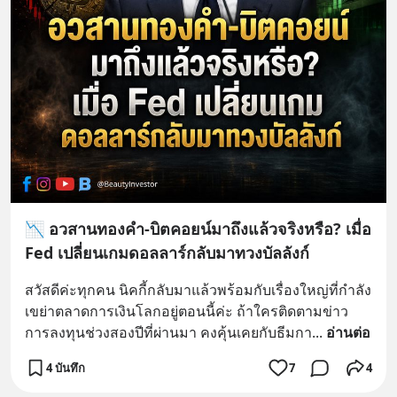
📉 อวสานทองคำ-บิตคอยน์มาถึงแล้วจริงหรือ? เมื่อ
Fed เปลี่ยนเกมดอลลาร์กลับมาทวงบัลลังก์
สวัสดีค่ะทุกคน นิคกี้กลับมาแล้วพร้อมกับเรื่องใหญ่ที่กำลัง
เขย่าตลาดการเงินโลกอยู่ตอนนี้ค่ะ ถ้าใครติดตามข่าว
การลงทุนช่วงสองปีที่ผ่านมา คงคุ้นเคยกับธีมกา
... 
อ่านต่อ
4 บันทึก
7
4