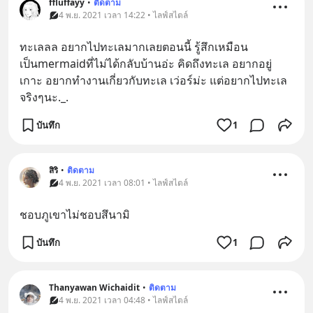
ffluffayy
•
ติดตาม
4 พ.ย. 2021 เวลา 14:22 • ไลฟ์สไตล์
ทะเลลล อยากไปทะเลมากเลยตอนนี้ รู้สึกเหมือน
เป็นmermaidที่ไม่ได้กลับบ้านอ่ะ คิดถึงทะเล อยากอยู่
เกาะ อยากทำงานเกี่ยวกับทะเล เว่อร์ม่ะ แต่อยากไปทะเล
จริงๆนะ._.
บันทึก
1
สิริ
•
ติดตาม
4 พ.ย. 2021 เวลา 08:01 • ไลฟ์สไตล์
ชอบภูเขาไม่ชอบสึนามิ
บันทึก
1
Thanyawan Wichaidit
•
ติดตาม
4 พ.ย. 2021 เวลา 04:48 • ไลฟ์สไตล์