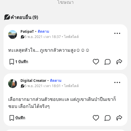
โฆษณา
คำตอบอื่น
(
9
)
PatipaT
•
ติดตาม
5 พ.ย. 2021 เวลา 18:37 • ไลฟ์สไตล์
ทะเลสุดหัวใจ... ภูเขากลัวความสูง☺️☺️☺️
1 บันทึก
Digital Creator
•
ติดตาม
5 พ.ย. 2021 เวลา 18:01 • ไลฟ์สไตล์
เลือกยากมากส่วนตัวชอบทะเล แต่ภูเขาเดินป่าปีนเขาก็
ชอบ เลือกไม่ได้จริงๆ
บันทึก