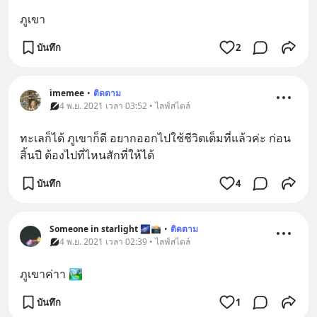
ภูเขา
บันทึก
2
imemee
•
ติดตาม
4 พ.ย. 2021 เวลา 03:52 • ไลฟ์สไตล์
ทะเลก็ได้ ภูเขาก็ดี อยากออกไปใช้ชีวิตเต็มที่แล้วค่ะ ก่อน
สิ้นปี ต้องไปที่ไหนสักที่ให้ได้
บันทึก
4
Someone in starlight 🌌📸
•
ติดตาม
4 พ.ย. 2021 เวลา 02:39 • ไลฟ์สไตล์
ภูเขาค่าา 🏞
บันทึก
1