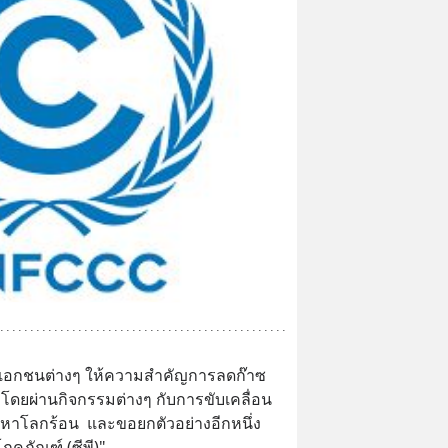
รเอกชนต่างๆ ให้ความสำคัญการลดก๊าซ
  โดยผ่านกิจกรรมต่างๆ กับการขับเคลื่อน
โลกร้อน  และขอยกตัวอย่างอีกหนึ่ง
คภัณฑ์ (ซีพี)"