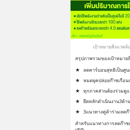
เป้าหมายสิ่งแวดล้
สรุปภาพรวมของเป้าหมายสิ่
★
ลดคาร์บอนสุทธิเป็นศูน
★
หมดยุคปล่อยก๊าซเรือน
★
ทุกภาคส่วนต้องร่วมดูแ
★
ยึดหลักดำเนินงาน3ด้า
★
3แนวทางคู่ค้าร่วมลดก
สำหรับแนวทางการลดก๊าซเ