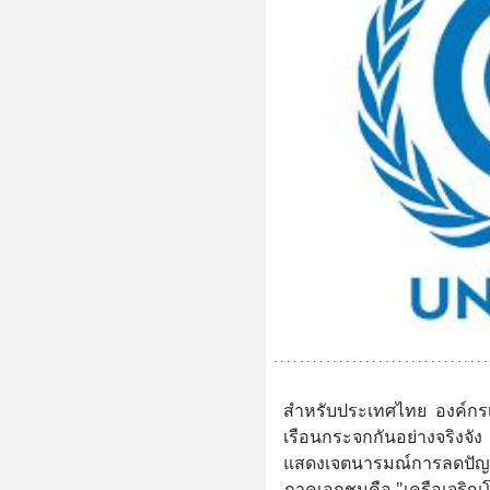
สำหรับประเทศไทย  องค์ก
เรือนกระจกกันอย่างจริงจัง
แสดงเจตนารมณ์การลดปัญหา
ภาคเอกชนคือ "เครือเจริญโภ