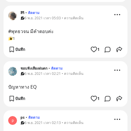
สิริ
•
ติดตาม
6 พ.ย. 2021 เวลา 05:03 • ความคิดเห็น
#พุทธวจน มีคำตอบค่ะ
1
บันทึก
1
ชอบฟังเสียงฝนตก
•
ติดตาม
6 พ.ย. 2021 เวลา 02:21 • ความคิดเห็น
ปัญหาทาง EQ
บันทึก
1
ps
•
ติดตาม
p
6 พ.ย. 2021 เวลา 02:13 • ความคิดเห็น