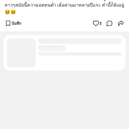
สาวๆสมัยนี้ความอดทนต่ำ เฮ้อผ่านมาหลายปีแระ คำนี้ก็ยังอยู่
😆😆
บันทึก
3