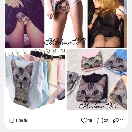
1 บันทึก
16
27
11