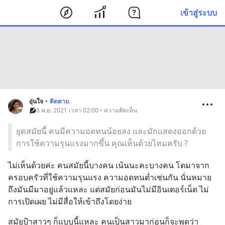
เข้าสู่ระบบ
อุ่นใจ
•
ติดตาม
6 พ.ย. 2021 เวลา 02:00 • ความคิดเห็น
ยุคสมัยนี้ คนมีความอดทนน้อยลง และมักแสดงออกด้วย
การใช้ความรุนแรงมากขึ้น คุณเห็นด้วยไหมครับ ?
ไม่เห็นด้วยค่ะ คนสมัยนี้บางคน เน้นนะคะบางคน โตมาจาก
ครอบครัวที่ใช้ความรุนแรง ความอดทนต่ำเช่นกัน นั่นหมาย
ถึงมันมีมาอยู่แล้วแหละ แต่สมัยก่อนมันไม่มีอินเตอร์เน็ต ไม่
การเปิดเผย ไม่มีสื่อให้เข้าถึงโดยง่าย
สมัยป้าสาวๆ ก็แบบนี้แหละ คนเป็นสาวมาก่อนก็จะพูดว่า 