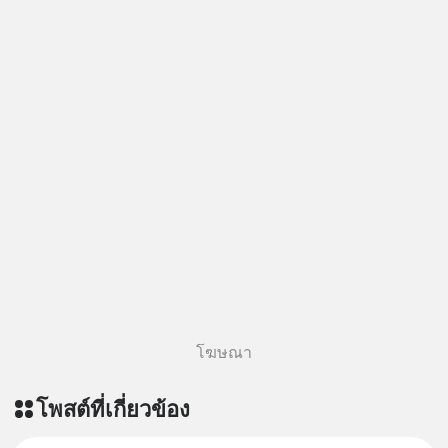
โฆษณา
โพสต์ที่เกี่ยวข้อง