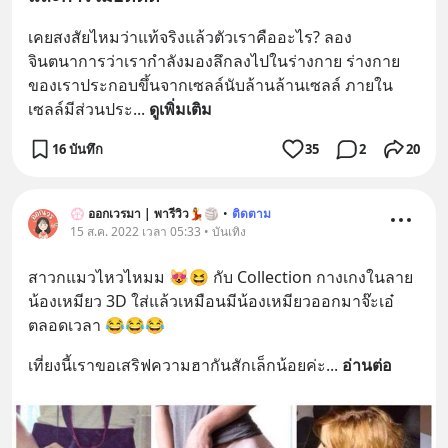
เคยสงสัยไหมว่าแท้จริงแล้วตัวเราคืออะไร? ลอง
จินตนาการว่าเรากำลังมองลึกลงไปในร่างกาย ร่างกาย
ของเราประกอบขึ้นจากเซลล์นับล้านล้านเซลล์ ภายใน
เซลล์มีส่วนประ
... 
ดูเพิ่มเติม
16 บันทึก
35
2
20
💮 ออกเวรมา | พารีวิว💃🏐
•
ติดตาม
15 ส.ค. 2022 เวลา 05:33 • บันเทิง
สาวกแมวไหวไหมม 😻😆 กับ Collection กางเกงในลาย
น้องเหมียว 3D ใส่แล้วเหมือนมีน้องเหมียวออกมาจ๊ะเอ๋
ตลอดเวลา 😂😂😂
เที่ยงนี้เราขอเสริฟความฮากันสักเล็กน้อยค่ะ
... 
อ่านต่อ