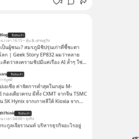
2
Blog
ยืนยันแล้ว
าน เวลา 16:15 • หุ้น & เศรษฐกิจ
ป็นผู้ชนะ? สมรภูมิชิปรุ่นเก่าที่ชี้ชะตา
โลก | Geek Story EP832 ผมว่าหลาย
คิดว่าสงครามชิปมีแค่เรื่อง AI ล้ำๆ ใช่
ใหม่ได้เลยครับ! ในขณะที่โลกโฟกัสชิป 3
นแมน
ยืนยันแล้ว
แต่จีนกำลังเดินเกมที่น่ากลัวกว่า โดย
การบูสต์
ดครองตลาด ‘Legacy Chips’ หรือชิปรุ่น
ปเอเชีย ค่าจัดการต่ำสุดในกลุ่ม M-
ไร้ค่า แต่มันคือหัวใจที่ซ่อนอยู่ในรถยนต์
 กองเดียวครบ มีทั้ง CXMT จากจีน TSMC
์การแพทย์ ไปจนถึงขีปนาวุธ! จีนกำลัง
ัน SK Hynix จากเกาหลีใต้ Kioxia จาก
book’ เดิมที่เคยใช้ถล่มตลาดโซล่าเซลล์
thThink
ือการทุ่มเงินอุดหนุนมหาศาลจนราคาพัง
ยืนยันแล้ว
าน เวลา 04:00 • ธุรกิจ
ตะวันตกแก้เกมไม่ได้ อเมริกาอาจต้องยอม
ะกูลเจียรวนนท์ บริหารธุรกิจอะไรอยู่
่งมอบกุญแจควบคุมโลกฮาร์ดแวร์ให้คู่
ถาวร สงครามที่โลกมองข้ามนี้ดุเดือดแค่