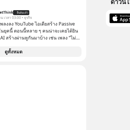
ดาวน์
odCast ช่อง Geek Forever’s Podcast
etThink
ยืนยันแล้ว
าน เวลา 03:00 • ธุรกิจ
บ 🎧 ฟังผ่าน Spotify :
ำเพลงลง YouTube ไอเดียสร้าง Passive
rl.com/mr39sd7c 🎧 ฟังผ่าน Apple
ยุคนี้ ตอนนี้หลาย ๆ คนน่าจะเคยได้ยิน
ttps://bit.ly/4g4xDwF 🎧 ฟังผ่าน
 AI สร้างผ่านหูกันมาบ้าง เช่น เพลง “ไม่มี
ฟังผ่าน
เรา” จากช่องชื่อว่า UNHEARD MUSIC ที่
A The
อดรับชมกว่า 26 ล้านครั้งแล้ว
ดูทั้งหมด
 article appeared here
www.tharadhol.com/geek-story-
ina-win/ ติดตามสาระดี ๆ อัพเดท
น Line OA ด.ดล Blog คลิกเลย -->
lin.ee/aMEkyNA
============== 📣 สนับสนุนโดย
ากแนะนำผลิตภัณฑ์เสริมอาหาร Diip
บรรเทาความเครียด ลดความวิตกกังวล
่อนคลาย ซึ่งช่วยให้การนอนหลับมี
้น 📍 สนใจสั่งซื้อสินค้า Diip