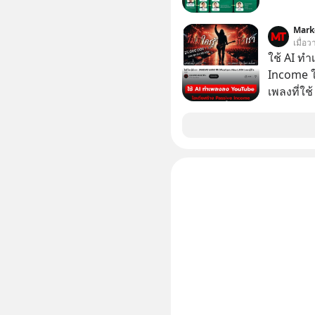
ไหน? เลือกฟังกันได้เลยนะครับ อย่าลืมกด Follow
ติดตาม P
Mark
เมื่อว
ของผมกันด้วยนะครั
ใช้ AI ท
https://tinyu
Income ใน
Podcast : h
เพลงที่ใช้
Podbean : https://bit.ly/4fTUURS 🎧 
ใครรู้ตัว
Youtube : https://youtu.be/EUAWRVSAiX
ตอนนี้มีย
original
https://
ep832-or-will-ch
ทุกวันผ่า
https://
===========
📣 ========================= เครียด หลับ
ยาก ผมอย
CBD ช่วย
เพิ่มการผ
ประสิทธิภาพมากยิ่งขึ