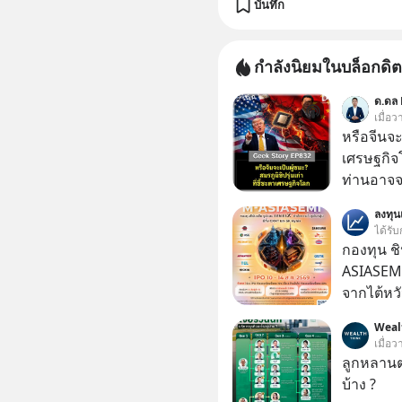
บันทึก
กำลังนิยมในบล็อกดิต
ด.ดล 
เมื่อว
หรือจีนจะเ
เศรษฐกิจ
ท่านอาจจะ
ไหม? คิด
ลงทุ
นาโนเมตร 
ได้รับ
การเข้ายึ
กองทุน ชิ
เก่า ฟังดู
ASIASEMI
EV, อุปกรณ
จากไต้หว
ใช้ ‘Play
ญี่ปุ่น
Weal
มาแล้ว ค
เมื่อว
ทลาย ถ้า
ลูกหลานตร
จำนนและส
บ้าง ?
แข่งอย่าง