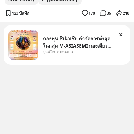
123 บันทึก
170
36
218
กองทุน ชิปเอเชีย ค่าจัดการต่ำสุด
ในกลุ่ม M-ASIASEMI กองเดียว
บูสต์โดย ลงทุนแมน
ครบ มีทั้ง CXMT จากจีน TSMC
จากไต้หวัน SK Hynix จาก
เกาหลีใต้ Kioxia จากญี่ปุ่น