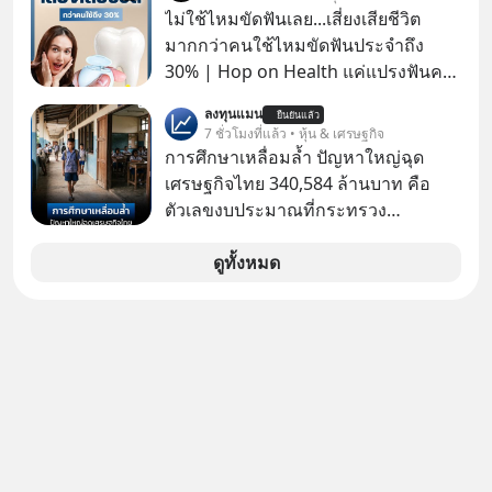
ยอด 2 ล้านบาทขึ้นไป ฟรีค่าธรรมเนียม
ไม่ใช้ไหมขัดฟันเลย...เสี่ยงเสียชีวิต
ซื้อ
มากกว่าคนใช้ไหมขัดฟันประจำถึง
30% | Hop on Health แค่แปรงฟันคง
ไม่พอ..จากการวิจัยตามเก็บข้อมูลผู้สูง
ลงทุนแมน
ยืนยันแล้ว
อายุ 5,000 คน มีข้อมูลที่น่าสนใจเกี่ยว
7 ชั่วโมงที่แล้ว • หุ้น & เศรษฐกิจ
กับโรคต่างๆที่เกิดจากการไม่ใช้ไหมขัด
การศึกษาเหลื่อมล้ำ ปัญหาใหญ่ฉุด
ฟันเป็นประจำ เสี่ยงเกิดโรคนำไปสู่การ
เศรษฐกิจไทย 340,584 ล้านบาท คือ
เสียชีวิต...อะไรคือสาเหตุติดตามได้ใน
ตัวเลขงบประมาณที่กระทรวง
Hop On Health
ศึกษาธิการ ได้รับจัดสรรในงบประมาณ
รายจ่ายประจำปี 2568 ซึ่งมากที่สุดเป็น
ดูทั้งหมด
อันดับ 2 รองจากกระทรวงการคลัง