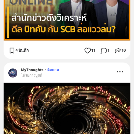
4 บันทึก
11
1
10
MyThoughts
•
ติดตาม
ได้รับการบูสต์