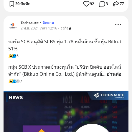
39 บันทึก
92
3
77
Techsauce
•
ติดตาม
2 พ.ย. 2021 เวลา 12:16 • ธุรกิจ
บอร์ด SCB อนุมัติ SCBS ทุ่ม 1.78 หมื่นล้าน ซื้อหุ้น Bitkub 
51%
6
กลุ่ม SCB X ประกาศเข้าลงทุนใน “บริษัท บิทคับ ออนไลน์ 
จำกัด” (Bitkub Online Co., Ltd.) ผู้นำด้านศูนย์
... 
อ่านต่อ
7