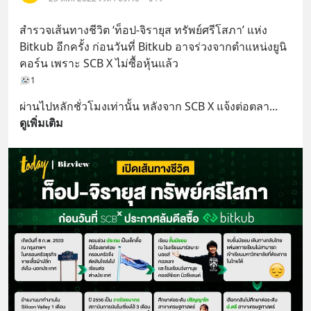
สำรวจเส้นทางชีวิต ‘ท็อป-จิรายุส ทรัพย์ศรีโสภา’ แห่ง 
Bitkub อีกครั้ง ก่อนวันที่ Bitkub อาจร่วงจากตำแหน่งยูนิ
คอร์น เพราะ SCB X ไม่ซื้อหุ้นแล้ว
1
ผ่านไปหลักชั่วโมงเท่านั้น หลังจาก SCB X แจ้งต่อตลา
... 
ดูเพิ่มเติม