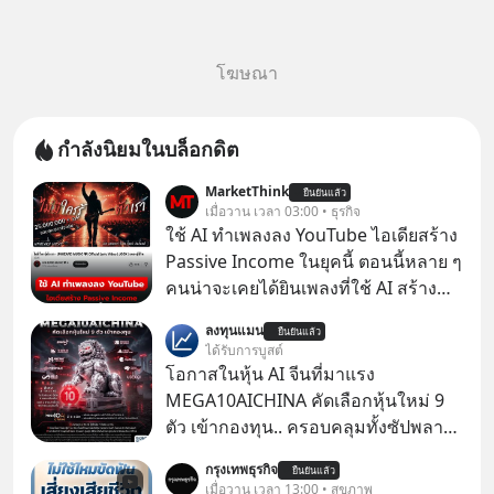
โฆษณา
กำลังนิยมในบล็อกดิต
MarketThink
ยืนยันแล้ว
เมื่อวาน เวลา 03:00 • ธุรกิจ
ใช้ AI ทำเพลงลง YouTube ไอเดียสร้าง
Passive Income ในยุคนี้ ตอนนี้หลาย ๆ
คนน่าจะเคยได้ยินเพลงที่ใช้ AI สร้าง
ผ่านหูกันมาบ้าง เช่น เพลง “ไม่มีใคร
ลงทุนแมน
ยืนยันแล้ว
รู้ตัวเรา” จากช่องชื่อว่า UNHEARD
ได้รับการบูสต์
MUSIC ที่ตอนนี้มียอดรับชมกว่า 26
โอกาสในหุ้น AI จีนที่มาแรง
ล้านครั้งแล้ว
MEGA10AICHINA คัดเลือกหุ้นใหม่ 9
ตัว เข้ากองทุน.. ครอบคลุมทั้งซัปพลาย
เชน AI จีน พิเศษ ช่วง 3 - 19 ส.ค. 69 มี
กรุงเทพธุรกิจ
ยืนยันแล้ว
โปรโมชัน ลด 50% ค่าธรรมเนียมซื้อ |
เมื่อวาน เวลา 13:00 • สุขภาพ