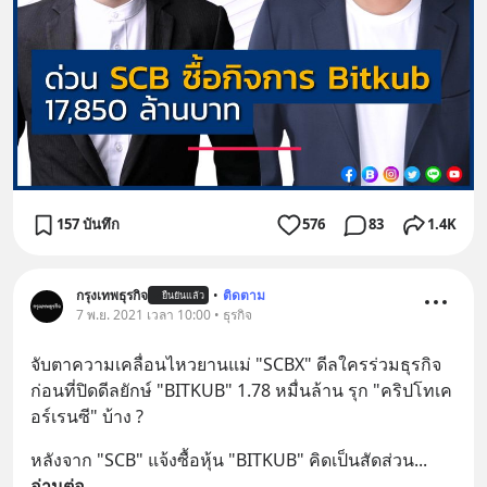
157 บันทึก
576
83
1.4K
กรุงเทพธุรกิจ
•
ติดตาม
ยืนยันแล้ว
7 พ.ย. 2021 เวลา 10:00 • ธุรกิจ
จับตาความเคลื่อนไหวยานแม่ "SCBX" ดีลใครร่วมธุรกิจ
ก่อนที่ปิดดีลยักษ์ "BITKUB" 1.78 หมื่นล้าน รุก "คริปโทเค
อร์เรนซี" บ้าง ?
หลังจาก "SCB" แจ้งซื้อหุ้น "BITKUB" คิดเป็นสัดส่วน
... 
อ่านต่อ