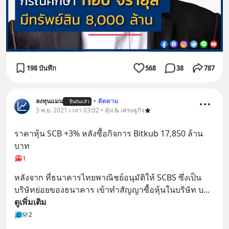
198 บันทึก
568
38
787
ลงทุนแมน
•
ติดตาม
ยืนยันแล้ว
3 พ.ย. 2021 เวลา 03:02 • หุ้น & เศรษฐกิจ
ราคาหุ้น SCB +3% หลังซื้อกิจการ Bitkub 17,850 ล้าน
บาท
1
หลังจาก ที่ธนาคารไทยพาณิชย์อนุมัติให้ SCBS ซึ่งเป็น
บริษัทย่อยของธนาคาร เข้าทำสัญญาซื้อหุ้นในบริษัท บ
... 
ดูเพิ่มเติม
2