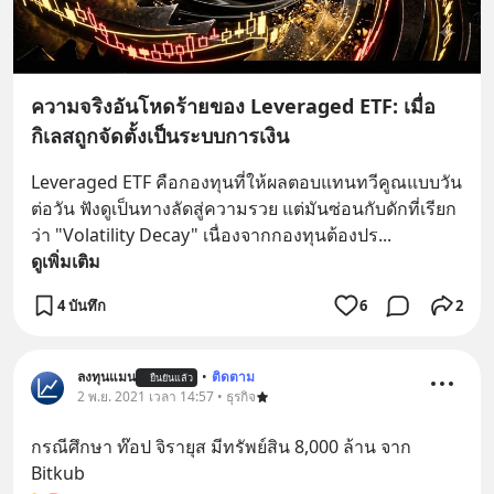
ความจริงอันโหดร้ายของ Leveraged ETF: เมื่อ
กิเลสถูกจัดตั้งเป็นระบบการเงิน
Leveraged ETF คือกองทุนที่ให้ผลตอบแทนทวีคูณแบบวัน
ต่อวัน ฟังดูเป็นทางลัดสู่ความรวย แต่มันซ่อนกับดักที่เรียก
ว่า "Volatility Decay" เนื่องจากกองทุนต้องปร
... 
ดูเพิ่มเติม
4 บันทึก
6
2
ลงทุนแมน
•
ติดตาม
ยืนยันแล้ว
2 พ.ย. 2021 เวลา 14:57 • ธุรกิจ
กรณีศึกษา ท๊อป จิรายุส มีทรัพย์สิน 8,000 ล้าน จาก 
Bitkub