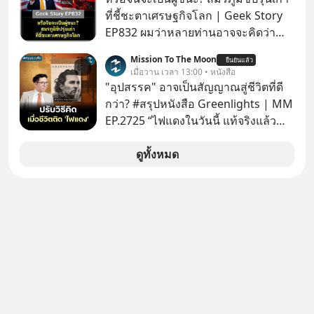
ที่ชี้ชะตาเศรษฐกิจโลก | Geek Story
EP832 ผมว่าหลายท่านอาจจะคิดว่า
สงครามชิปมีแค่เรื่อง AI ล้ำๆ ใช่ไหม?
Mission To The Moon
ยืนยันแล้ว
คิดใหม่ได้เลยครับ! ในขณะที่โลกโฟกัส
เมื่อวาน เวลา 13:00 • หนังสือ
ชิป 3 นาโนเมตร แต่จีนกำลังเดินเกมที่
"อุปสรรค" อาจเป็นสัญญาณสู่ชีวิตที่ดี
น่ากลัวกว่า โดยการเข้ายึดครองตลาด
กว่า? #สรุปหนังสือ Greenlights | MM
‘Legacy Chips’ หรือชิปรุ่นเก่า ฟังดูไร้
EP.2725 “ไฟแดงในวันนี้ แท้จริงแล้ว
ค่า แต่มันคือหัวใจที่ซ่อนอยู่ในรถยนต์
อาจเป็นสัญญาณไฟเขียวที่ยังไม่ถึงเวลา
EV, อุปกรณ์การแพทย์ ไปจนถึง
เปลี่ยนสี” McConaughey ดาราดาวรุ่ง
ดูทั้งหมด
ขีปนาวุธ! จีนกำลังใช้ ‘Playbook’ เดิมที่
ในยุคหนึ่ง เคยปฏิเสธเงินค่าตัวหนังรอม
เคยใช้ถล่มตลาดโซล่าเซลล์มาแล้ว คือ
คอมที่สูงถึง 14.5 ล้านดอลลาร์ (หรือ
การทุ่มเงินอุดหนุนมหาศาลจนราคาพัง
ราว 500 ล้านบาท) เพียงเพราะเขาไม่
ทลาย ถ้าตะวันตกแก้เกมไม่ได้ อเมริกา
อยากขังตัวเองไว้ในกล่องเดิมๆ ผลที่
อาจต้องยอมจำนนและส่งมอบกุญแจ
ตามมาคือ โทรศัพท์ของเขากลายเป็น
ควบคุมโลกฮาร์ดแวร์ให้คู่แข่งอย่าง
ความเงียบสนิทนานถึง 14 เดือนเต็ม แต่
ถาวร สงครามที่โลกมองข้ามนี้ดุเดือด
ความเงียบและ "ไฟแดง" ในวันนั้นกลับ
แค่ไหน? เลือกฟังกันได้เลยนะครับ อย่า
กลายเป็นการถอยหลังเพื่อตั้งหลัก จนส่ง
ลืมกด Follow ติดตาม PodCast ช่อง
ให้เขาก้าวขึ้นไปยืนถือรางวัลออสการ์