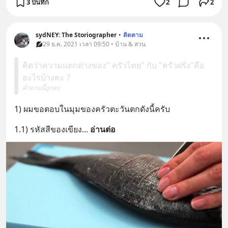
3 บันทึก
2
2
sydNEY: The Storiographer
•
ติดตาม
29 ธ.ค. 2021 เวลา 09:50 • บ้าน & สวน
คิดว่าความแตกต่างของ" ครัวไทย" กับ "ครัวฝรั่ง"คือ
อะไรบ้างคะ ?
คำถามนี้ถูกลบ
1) ผมขอตอบในมุมของครัวตะวันตกดังนี้ครับ
1.1) รหัสสีของเขียง
... 
อ่านต่อ