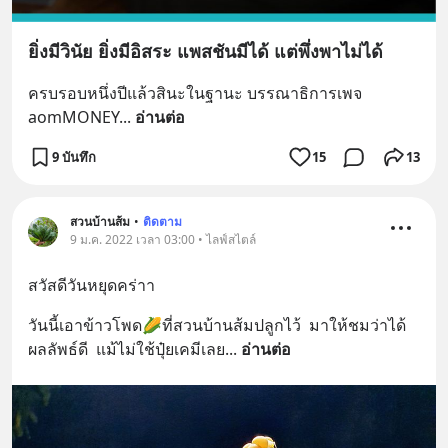
ยิ่งมีวินัย ยิ่งมีอิสระ แพสชันมีได้ แต่พึ่งพาไม่ได้
ครบรอบหนึ่งปีแล้วสินะในฐานะ บรรณาธิการเพจ 
aomMONEY
... 
อ่านต่อ
9 บันทึก
15
13
สวนบ้านส้ม
•
ติดตาม
9 ม.ค. 2022 เวลา 03:00 • ไลฟ์สไตล์
สวัสดีวันหยุดคร่าา
วันนี้เอาข้าวโพด🌽ที่สวนบ้านส้มปลูกไว้  มาให้ชมว่าได้
ผลลัพธ์ดี  แม้ไม่ใช้ปุ๋ยเคมีเลย
... 
อ่านต่อ