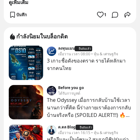
ดูเพิ่มเติม
บันทึก
1
กำลังนิยมในบล็อกดิต
ลงทุนแมน
ยืนยันแล้ว
เมื่อวาน เวลา 08:00 • หุ้น & เศรษฐกิจ
3 เกาะชื่อดังของตราด รายได้หลักมา
จากคนไทย
Before you go
ได้รับการบูสต์
The Odyssey เมื่อการกลับบ้านใช้เวลา
นานกว่าที่คิด นี่ร่างกายเราต้องการกลับ
บ้านจริงหรือ (SPOILED ALERT!!!) 🔥
264.1
ด.ดล Blog
ยืนยันแล้ว
เมื่อวาน เวลา 16:15 • หุ้น & เศรษฐกิจ
หรือจีนจะเป็นผู้ชนะ? สมรภูมิชิปรุ่นเก่า