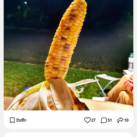
บันทึก
27
51
10