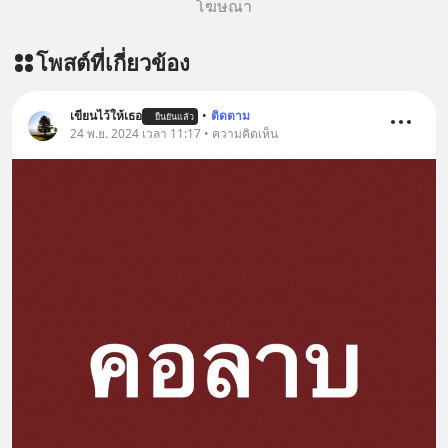
โฆษณา
บรรเทาความเครียด ลดความวิตกกังวล
เพิ่มการผ่อนคลาย ซึ่งช่วยให้การนอน
โพสต์ที่เกี่ยวข้อง
หลับมีประสิทธิภาพมากยิ่งขึ้น 📍 สนใจ
สั่งซื้อสินค้า Diip CBD 💬 LINE :
@diipgeek 🔗 หรือกดลิงก์
เขียนไว้ให้เธอ
•
ติดตาม
ยืนยันแล้ว
https://lin.ee/U91Fzyz
24 พ.ย. 2024 เวลา 11:17 • ความคิดเห็น