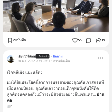
20 บันทึก
55
19
เขียนไว้ให้เธอ
•
ติดตาม
ยืนยันแล้ว
20 ต.ค. 2022 เวลา 03:11 • ความคิดเห็น
เจ็กหลีเม้ง แปะหลีทง
ผมได้ยินประโยคนี้จากการบรรยายของคุณตัน ภาสกรนที 
เมื่อหลายปีก่อน  คุณตันเล่าว่าตอนเด็กๆพ่อบังคับให้ดีด
ลูกคิดจนคล่องถึงแม้ว่าจะมีตัวช่วยอย่างอื่นเช่นเคร
... 
อ่าน
ต่อ
1