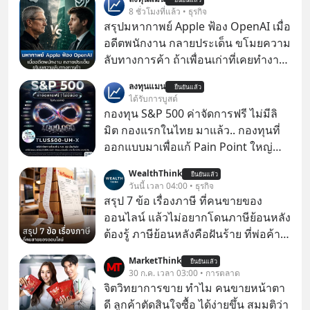
8 ชั่วโมงที่แล้ว • ธุรกิจ
สรุปมหากาพย์ Apple ฟ้อง OpenAI เมื่อ
อดีตพนักงาน กลายประเด็น ขโมยความ
ลับทางการค้า ถ้าเพื่อนเก่าที่เคยทำงาน
ด้วยกัน ทักมาขอให้เราช่วยหาไฟล์งาน
ลงทุนแมน
ยืนยันแล้ว
เก่าที่เขาเคยทำไว้ ตอนยังอยู่บริษัท
ได้รับการบูสต์
เดียวกัน
กองทุน S&P 500 ค่าจัดการฟรี ไม่มีลิ
มิต กองแรกในไทย มาแล้ว.. กองทุนที่
ออกแบบมาเพื่อแก้ Pain Point ใหญ่
ของนักลงทุนไทยพร้อมกัน 3 เรื่อง
WealthThink
ยืนยันแล้ว
วันนี้ เวลา 04:00 • ธุรกิจ
สรุป 7 ข้อ เรื่องภาษี ที่คนขายของ
ออนไลน์ แล้วไม่อยากโดนภาษีย้อนหลัง
ต้องรู้ ภาษีย้อนหลังคือฝันร้าย ที่พ่อค้า
แม่ค้าคนไหนก็คงไม่อยากพบเจอ
MarketThink
ยืนยันแล้ว
30 ก.ค. เวลา 03:00 • การตลาด
จิตวิทยาการขาย ทำไม คนขายหน้าตา
ดี ลูกค้าตัดสินใจซื้อ ได้ง่ายขึ้น สมมติว่า