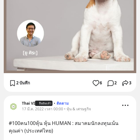
2 บันทึก
6
2
3
Thai VI
•
ติดตาม
ยืนยันแล้ว
17 มี.ค. 2022 เวลา 00:00 • หุ้น & เศรษฐกิจ
#100คน100หุ้น หุ้น HUMAN : สมาคมนักลงทุนเน้น
คุณค่า (ประเทศไทย)