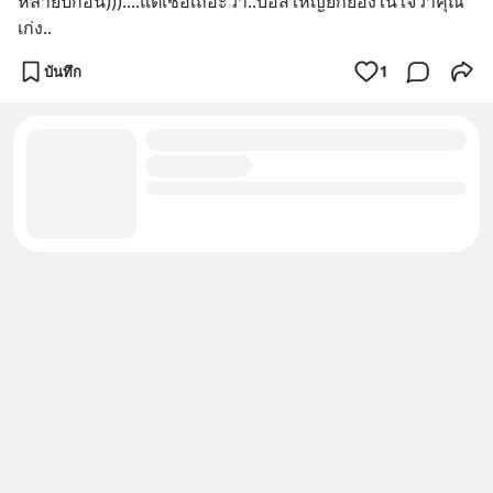
หลายปีก่อน)))....แต่เชื่อเถอะว่า..บอสใหญ่ยกย่องในใจว่าคุณ
เก่ง..
บันทึก
1