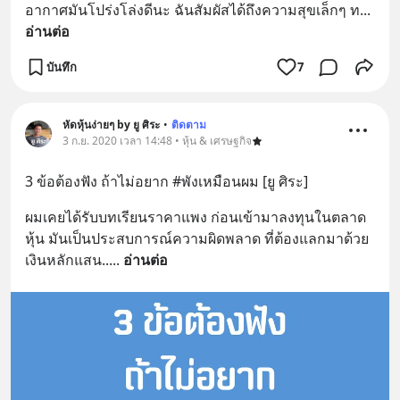
อากาศมันโปร่งโล่งดีนะ ฉันสัมผัสได้ถึงความสุขเล็กๆ ท
... 
อ่านต่อ
บันทึก
7
หัดหุ้นง่ายๆ by ยู ศิระ
•
ติดตาม
3 ก.ย. 2020 เวลา 14:48 • หุ้น & เศรษฐกิจ
3 ข้อต้องฟัง ถ้าไม่อยาก #พังเหมือนผม [ยู ศิระ]
ผมเคยได้รับบทเรียนราคาแพง ก่อนเข้ามาลงทุนในตลาด
หุ้น มันเป็นประสบการณ์ความผิดพลาด ที่ต้องแลกมาด้วย
เงินหลักแสน..
... 
อ่านต่อ