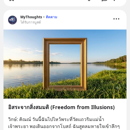
MyThoughts
•
ติดตาม
ได้รับการบูสต์
อิสระจากสิ่งสมมติ (Freedom from Illusions)
วิกษ์: คิณณ์ วันนี้ฉันไปไหว้พระที่วัดแถวริมแม่น้ำ
เจ้าพระยา พอเดินออกจากโบสถ์ ฉันสูดลมหายใจเข้าลึกๆ 