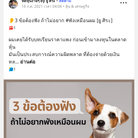
หัดหุ้นง่ายๆ by ยู ศิระ
•
ติดตาม
16 ก.ค. 2021 เวลา 04:06 • หุ้น & เศรษฐกิจ
👂3 ข้อต้องฟัง ถ้าไม่อยาก #พังเหมือนผม [ยู ศิระ]
1
ผมเคยได้รับบทเรียนราคาแพง ก่อนเข้ามาลงทุนในตลาด
หุ้น 
มันเป็นประสบการณ์ความผิดพลาด ที่ต้องจ่ายด้วยเงิน
หล
... 
อ่านต่อ
1