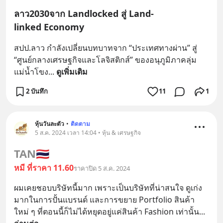
ลาว2030จาก Landlocked สู่ Land-
linked Economy
สปป.ลาว กำลังเปลี่ยนบทบาทจาก “ประเทศทางผ่าน” สู่ 
“ศูนย์กลางเศรษฐกิจและโลจิสติกส์” ของอนุภูมิภาคลุ่ม
แม่น้ำโขง
... 
ดูเพิ่มเติม
2 บันทึก
11
1
หุ้นวันละตัว
•
ติดตาม
5 ส.ค. 2024 เวลา 14:04 • หุ้น & เศรษฐกิจ
TAN
🇹🇭
หมี ที่ราคา 11.60
ราคาปิด 5 ส.ค. 2024
ผมเคยชอบบริษัทนี้มาก เพราะเป็นบริษัทที่น่าสนใจ ดูเก่ง
มากในการปั้นแบรนด์ และการขยาย Portfolio สินค้า
ใหม่ ๆ ที่ตอนนี้ก็ไม่ได้หยุดอยู่แค่สินค้า Fashion เท่านั้น
... 