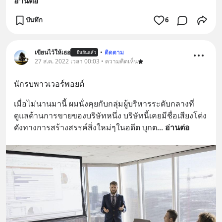
อ่านต่อ
บันทึก
6
เขียนไว้ให้เธอ
•
ติดตาม
ยืนยันแล้ว
27 ส.ค. 2022 เวลา 00:03 • ความคิดเห็น
นักรบพาวเวอร์พอยต์
เมื่อไม่นานมานี้ ผมนั่งคุยกับกลุ่มผู้บริหารระดับกลางที่
ดูแลด้านการขายของบริษัทหนึ่ง บริษัทนี้เคยมีชื่อเสียงโด่ง
ดังทางการสร้างสรรค์สิ่งใหม่ๆในอดีต บุกต
... 
อ่านต่อ