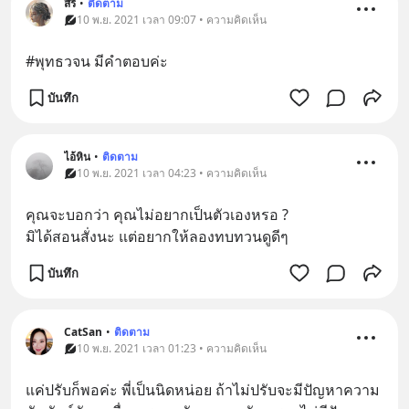
สิริ
•
ติดตาม
10 พ.ย. 2021 เวลา 09:07 • ความคิดเห็น
#พุทธวจน มีคำตอบค่ะ
บันทึก
ไอ้หิน
•
ติดตาม
10 พ.ย. 2021 เวลา 04:23 • ความคิดเห็น
คุณจะบอกว่า คุณไม่อยากเป็นตัวเองหรอ ? 
มิได้สอนสั่งนะ แต่อยากให้ลองทบทวนดูดีๆ
บันทึก
CatSan
•
ติดตาม
10 พ.ย. 2021 เวลา 01:23 • ความคิดเห็น
แค่ปรับก็พอค่ะ พี่เป็นนิดหน่อย ถ้าไม่ปรับจะมีปัญหาความ