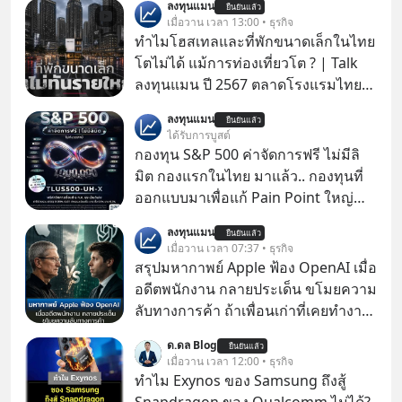
ลงทุนแมน
ยืนยันแล้ว
เมื่อวาน เวลา 13:00 • ธุรกิจ
ทำไมโฮสเทลและที่พักขนาดเล็กในไทย
โตไม่ได้ แม้การท่องเที่ยวโต ? | Talk
ลงทุนแมน ปี 2567 ตลาดโรงแรมไทย
มูลค่ารวมเฉียด 4 แสนล้านบาท แต่รู้
ลงทุนแมน
ยืนยันแล้ว
หรือไม่ว่า รายได้กว่า 85% กระจุกอยู่กับ
ได้รับการบูสต์
ผู้ประกอบการรายใหญ่ และมีอัตราการ
กองทุน S&P 500 ค่าจัดการฟรี ไม่มีลิ
เติบโตได้ถึง 16% ขณะที่ผู้ประกอบการ
มิต กองแรกในไทย มาแล้ว.. กองทุนที่
โฮสเทลและที่พักขนาดเล็ก ซึ่งมีสัดส่วน
ออกแบบมาเพื่อแก้ Pain Point ใหญ่
ถึง 91% ของธุรกิจที่พักทั้งหมด กลับโต
ของนักลงทุนไทยพร้อมกัน 3 เรื่อง
ลงทุนแมน
เพียง 1.3% เท่านั้น เกิดอะไรขึ้นกับที่พัก
ยืนยันแล้ว
เมื่อวาน เวลา 07:37 • ธุรกิจ
รายเล็ก ? อะไรคือข้อจำกัดที่ทำให้โต
สรุปมหากาพย์ Apple ฟ้อง OpenAI เมื่อ
ไม่สุด และต้องปลดล็อกกฎเกณฑ์ไหน
อดีตพนักงาน กลายประเด็น ขโมยความ
เพื่อให้รายเล็กเติบโตได้มากกว่าที่เป็น
ลับทางการค้า ถ้าเพื่อนเก่าที่เคยทำงาน
อยู่ ? Talk ลงทุนแมนชวนมาวิเคราะห์
ด้วยกัน ทักมาขอให้เราช่วยหาไฟล์งาน
เรื่องนี้ กับคุณนรี สุเนต์ตา นายกสมาคม
ด.ดล Blog
ยืนยันแล้ว
เก่าที่เขาเคยทำไว้ ตอนยังอยู่บริษัท
เมื่อวาน เวลา 12:00 • ธุรกิจ
โฮสเทลและที่พักขนาดเล็ก
เดียวกัน
ทำไม Exynos ของ Samsung ถึงสู้
(ประเทศไทย)