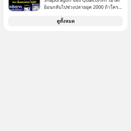
Snapdragon ของ Qualcomm ไม่ได้?
ย้อนกลับไปช่วงปลายยุค 2000 ถ้าใคร
ยังจำกันได้ตอนนั้นเรียกได้ว่าตลาดมือ
ถือกำลังเดือดจัดทีเดียวนะครับ
ดูทั้งหมด