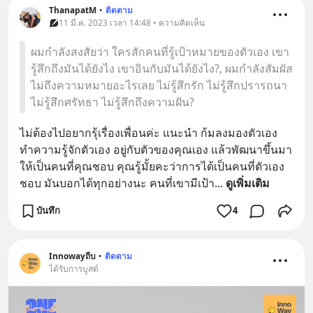
ThanapatM
•
ติดตาม
11 มี.ค. 2023 เวลา 14:48 • ความคิดเห็น
ผมกำลังสงสัยว่า ใครสักคนที่รู้เป้าหมายของตัวเอง เขา
รู้สึกถึงมันได้ยังไง เขาอินกับมันได้ยังไง?, ผมกำลังสัมผัส
ไม่ถึงความหมายอะไรเลย ไม่รู้สึกรัก ไม่รู้สึกปรารถนา
ไม่รู้สึกศรัทธา ไม่รู้สึกถึงความฝัน?
ไม่ต้องไปอยากรุ้เรื่องเพื่อนค่ะ แนะนำ ก้มลงมองตัวเอง 
ทำความรู้จักตัวเอง อยู่กับตัวของคุณเอง แล้วพัฒนาขึ้นมา
ให้เป็นคนที่คุณชอบ คุณรู้มั้ยคะว่าการได้เป็นคนที่ตัวเอง
ชอบ มันบอกได้ทุกอย่างนะ คนที่เขามีเป้า
... 
ดูเพิ่มเติม
บันทึก
4
Innowayถีบ
•
ติดตาม
ได้รับการบูสต์