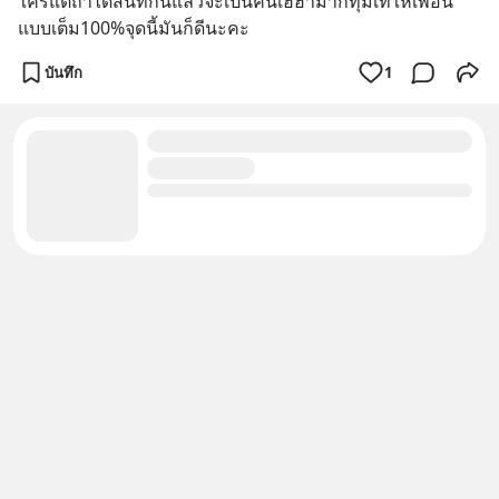
ใครแต่ถ้าได้สนิทกันแล้วจะเป็นคนเฮฮามากทุ่มเทให้เพื่อน
แบบเต็ม100%จุดนี้มันก็ดีนะคะ
บันทึก
1