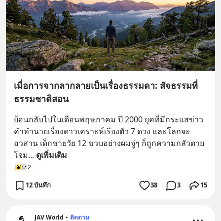
เมื่อการจากลากลายเป็นเรื่องธรรมดา: สัจธรรมที่
ธรรมชาติสอน
ย้อนกลับไปในเดือนพฤษภาคม ปี 2000 ยุคที่มีกระแสข่าว
คำทำนายเรื่องดาวเคราะห์เรียงตัว 7 ดวง และโลกจะ
อวสาน เด็กชายวัย 12 ขวบอย่างผมจู่ๆ ก็ถูกความกลัวตาย
โจม
... 
ดูเพิ่มเติม
2
12 บันทึก
38
3
15
JAV World
•
ติดตาม