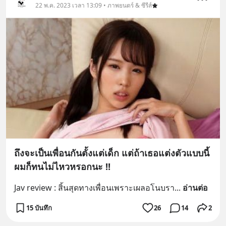
22 พ.ค. 2023 เวลา 13:09 • ภาพยนตร์ & ซีรีส์
ถึงจะเป็นเพื่อนกันตั้งแต่เด็ก แต่ถ้าเธอแต่งตัวแบบนี้
ผมก็ทนไม่ไหวหรอกนะ !!
Jav review : สิ้นสุดทางเพื่อนเพราะเผลอโนบรา
... 
อ่านต่อ
15 บันทึก
26
14
2