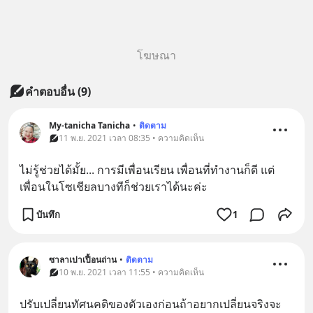
โฆษณา
คำตอบอื่น
(
9
)
My-tanicha Tanicha
•
ติดตาม
11 พ.ย. 2021 เวลา 08:35 • ความคิดเห็น
ไม่รู้ช่วยได้มั้ย... การมีเพื่อนเรียน เพื่อนที่ทำงานก็ดี แต่
เพื่อนในโซเชียลบางทีก็ช่วยเราได้นะค่ะ
บันทึก
1
ซาลาเปาเปื้อนถ่าน
•
ติดตาม
10 พ.ย. 2021 เวลา 11:55 • ความคิดเห็น
ปรับเปลี่ยนทัศนคติของตัวเองก่อนถ้าอยากเปลี่ยนจริงจะ