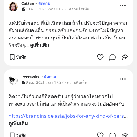
CatSan
•
ติดตาม
10 พ.ย. 2021 เวลา 01:23 • ความคิดเห็น
แค่ปรับก็พอค่ะ พี่เป็นนิดหน่อย ถ้าไม่ปรับจะมีปัญหาความ
สัมพันธ์กับคนอื่น ครอบครัวและคนรัก แรกๆไม่มีปัญหา 
อนาคตจะมี เพราะมนุษย์เป็นสัตว์สังคม พอไม่สนิทกับคน
รักจริงๆ
... 
ดูเพิ่มเติม
บันทึก
PeerawitC
•
ติดตาม
9 พ.ย. 2021 เวลา 17:37 • ความคิดเห็น
คิดว่าเป็นตัวเองดีที่สุดครับ แค่รู้ว่าเวลาไหนควรไป
ทางextrovert ก็พอ เอาที่เป็นตัวเราก่อนจะไม่อึดอัดครับ
https://brandinside.asia/jobs-for-any-kind-of-pers
... 
ดูเพิ่มเติม
บันทึก