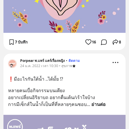
7 บันทึก
16
8
Porpear พ.แพร์ แคร์เรื่องหญิง
•
ติดตาม
24 ม.ค. 2022 เวลา 10:30 • สุขภาพ
❗️มีอะไรกันใต้น้ำ ..ได้มั้ย ⁉️
หลายคนเบื่อกิจกรรมบนเตียง 
อยากเปลี่ยนอิริยาบถ อยากตื่นเต้น/เร้าใจบ้าง
การมีเซ็กส์ในน้ำก็เป็นที่ที่หลายๆคนชอบ
... 
อ่านต่อ