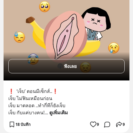
ฟังเลย
❗️  ‘เจ็บ’ ตอนมีเซ็กส์..❗️ 
เจ็บ ไม่ฟินเหมือนก่อน
เจ็บ มาตลอด ..ทำกี่ทีก็ยังเจ็บ
เจ็บ กับแค่บางคน!
... 
ดูเพิ่มเติม
18 บันทึก
9
9