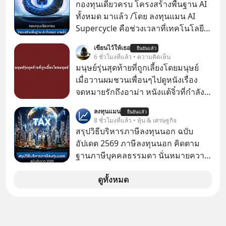
กองทุนเดียวครบ โครงสร้างพื้นฐาน AI
ทั้งหมด มาแล้ว /โดย ลงทุนแมน AI
Supercycle คือช่วงเวลาที่เทคโนโลยี
ปัญญาประดิษฐ์ จะกลายเป็นตัวขับ
เขียนไว้ให้เธอ
ยืนยันแล้ว
เคลื่อนหลัก ของการเติบโตทาง
6 ชั่วโมงที่แล้ว • ความคิดเห็น
เศรษฐกิจ และวิถีชีวิตของผู้คนอย่าง
มนุษย์รุ่นสุดท้ายที่ถูกเลี้ยงโดยมนุษย์
ยาวนานต่อจากนี้
เมื่อวานผมชวนเพื่อนๆไปดูหนังเรื่อง
จดหมายรักถึงอาม่า หนังแต้จิ๋วที่กำลัง
โด่งดังทั่วโลกอยู่ในตอนนี้ เหตุเกิดจาก
ลงทุนแมน
ยืนยันแล้ว
ป๊าผมเห็นโปสเตอร์หนังเรื่องนี้หลาย
8 ชั่วโมงที่แล้ว • หุ้น & เศรษฐกิจ
เดือนก่อนและอยากดูมาก ด้วยเพราะว่า
สรุปวิธีบริหารภาษีลงทุนนอก ฉบับ
อากงก็มาจากเมืองจีน ป๊าก็พูดแต้จิ๋วได้
อัปเดต 2569 ภาษีลงทุนนอก คิดตาม
มีเรื่องราวมีความผูกพันที่ได้ยินตั้งแต่
ฐานภาษีบุคคลธรรมดา นั่นหมายความ
เด็ก
ว่าถ้าเรามีกำไร 100,000 บาท
ดูทั้งหมด