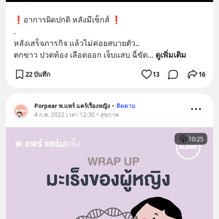
❗️อาการผิดปกติ หลังมีเซ็กส์ ❗️
.
หลังเสร็จภารกิจ แล้วไม่ค่อยสบายตัว..
ตกขาว ปวดท้อง เลือดออก เจ็บแสบ ฉี่ขัด
... 
ดูเพิ่มเติม
22 บันทึก
13
16
Porpear พ.แพร์ แคร์เรื่องหญิง
•
ติดตาม
4 ก.พ. 2022 เวลา 12:30 • สุขภาพ
10:25