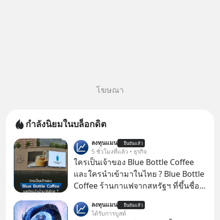
โฆษณา
กำลังนิยมในบล็อกดิต
ลงทุนแมน
ยืนยันแล้ว
5 ชั่วโมงที่แล้ว • ธุรกิจ
ใครเป็นเจ้าของ Blue Bottle Coffee
และใครนำเข้ามาในไทย ? Blue Bottle
Coffee ร้านกาแฟจากสหรัฐฯ ที่ขึ้นชื่อ
เรื่องความพิถีพิถัน กำลังจะเปิดสาขา
ลงทุนแมน
ยืนยันแล้ว
แรกในประเทศไทย ที่ Central Park
ได้รับการบูสต์