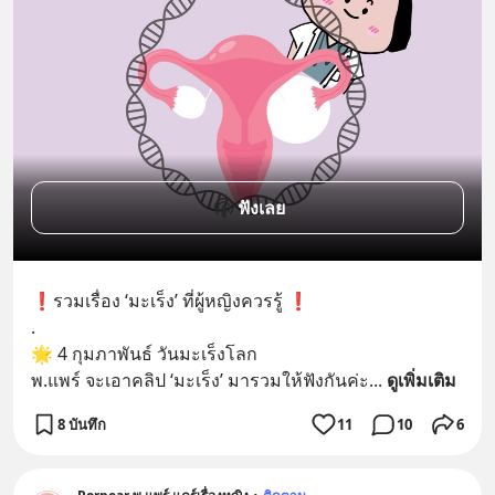
ฟังเลย
❗️รวมเรื่อง ‘มะเร็ง’ ที่ผู้หญิงควรรู้ ❗️
.
🌟 4 กุมภาพันธ์ วันมะเร็งโลก
พ.แพร์ จะเอาคลิป ‘มะเร็ง’ มารวมให้ฟังกันค่ะ
... 
ดูเพิ่มเติม
8 บันทึก
11
10
6