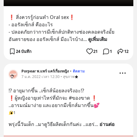
❗️ สิ่งควรรู้ก่อนทำ Oral sex❗️ 
- ออรัลเซ็กส์ คืออะไร
- ปลอดภัยกว่าการมีเซ็กส์ปกติทางช่องคลอดจริงมั้ย
อันตรายของ ออรัลเซ็กส์ มีอะไรบ้าง
... 
ดูเพิ่มเติม
24 บันทึก
21
1
12
Porpear พ.แพร์ แคร์เรื่องหญิง
•
ติดตาม
7 ม.ค. 2022 เวลา 12:30 • สุขภาพ
⁉️ อายุมากขึ้น ..เซ็กส์น้อยลงจริงอะ⁉️
❗️ผู้หญิงอายุเท่าไหร่ที่มักจะ #ของขาด ❗️
..อารมณ์มาง่าย และอยากมีเซ็กส์มากขึ้น💕
1
พรุ่งนี้วันเด็ก ..มาดูวิธีผลิตเด็กกันค่ะ ..แฮร่
... 
อ่านต่อ