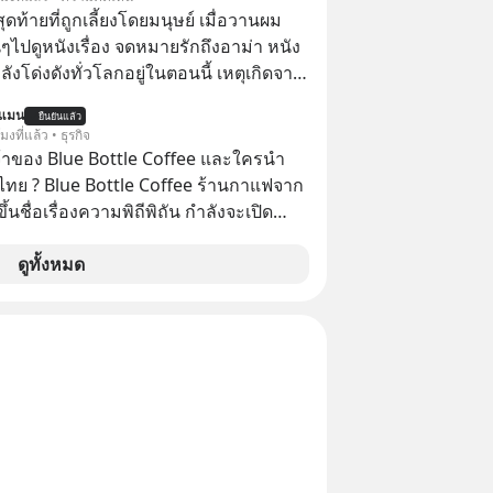
ital Gain ตามกฎหมายภาษีของ
สุดท้ายที่ถูกเลี้ยงโดยมนุษย์ เมื่อวานผม
ทย
ไปดูหนังเรื่อง จดหมายรักถึงอาม่า หนัง
กำลังโด่งดังทั่วโลกอยู่ในตอนนี้ เหตุเกิดจาก
โปสเตอร์หนังเรื่องนี้หลายเดือนก่อนและ
นแมน
ยืนยันแล้ว
องจีน ป๊า
โมงที่แล้ว • ธุรกิจ
๋วได้ มีเรื่องราวมีความผูกพันที่ได้ยินตั้งแต่
จ้าของ Blue Bottle Coffee และใครนำ
ไทย ? Blue Bottle Coffee ร้านกาแฟจาก
ขึ้นชื่อเรื่องความพิถีพิถัน กำลังจะเปิด
นประเทศไทย ที่ Central Park
ดูทั้งหมด