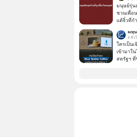
ภาษี Cap
มนุษย์รุ่น
ประเทศไ
ชวนเพื่อนๆ
แต้จิ๋วที่
ป๊าผมเห็น
ลงทุ
อยากดูมาก ด้วยเพราะว่าอากงก็มาจากเมื
4 ชั่ว
ก็พูดแต้จิ
ใครเป็นเ
เด็ก
เข้ามาใน
สหรัฐฯ ที่
สาขาแรกใ