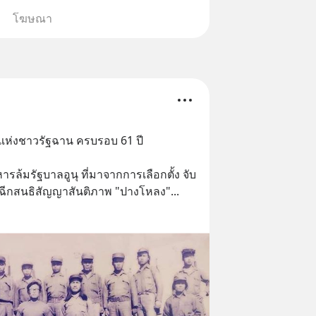
โฆษณา
าชแห่งชาวรัฐฉาน ครบรอบ 61 ปี 
ารล้มรัฐบาลอูนุ ที่มาจากการเลือกตั้ง จับ
ง ฉีกสนธิสัญญาสันติภาพ "ปางโหลง"
... 