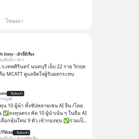
โฆษณา
 Story - เฮ้วนี้มีเรื่อง
โมงที่แล้ว • ข่าว
.ร.เทพศิรินทร์ นนทบุรี เจ็บ 22 ราย วิกฤต
ทีม MCATT ดูแลจิตใจผู้รับผลกระทบ
นแมน
ยืนยันแล้ว
การบูสต์
น 10 ผู้นำ ทั้งซัปพลายเชน AI จีน /โดย
 ✅ลงทุนตรง คัด 10 ผู้นำเน้น ๆ ในธีม AI
ลือกหุ้นใหม่ 9 ตัว เข้ากองทุน ✅ร่วมเป็น
้นำ AI จีน ตั้งแต่โรงงานผลิตชิป หน่วย
ว้ให้เธอ
ยืนยันแล้ว
มเดล AI ยันหุ่นยนต์ ✅ได้การรับยกเว้น
โมงที่แล้ว • ความคิดเห็น