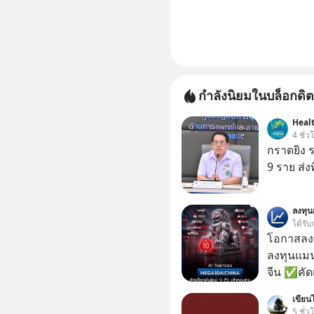
กำลังนิยมในบล็อกดิต
Health
4 ชั่ว
กราดยิง ร
9 ราย ส่ง
ลงทุ
ได้รับ
โอกาสลงทุ
ลงทุนแมน
จีน ✅คัดเ
เจ้าของผู
เขียนไ
ความจำ โ
5 ชั่ว