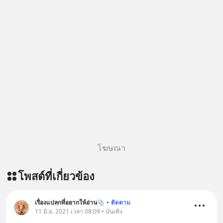
เครียด หลับยาก ผมอยากแนะนำ
อย่างไร? Redlight (ไฟแดง) จะเปลี่ยน
ผลิตภัณฑ์เสริมอาหาร Diip CBD ช่วย
อุปสรรคและความผิดพลาดให้กลายเป็น
บรรเทาความเครียด ลดความวิตกกังวล
บทเรียนที่ส่งเราไปได้ไกลกว่าเดิมได้
เพิ่มการผ่อนคลาย ซึ่งช่วยให้การนอน
อย่างไร? หากคุณกำลังรู้สึกว่าชีวิตเจอ
หลับมีประสิทธิภาพมากยิ่งขึ้น 📍 สนใจ
แต่ทางตัน ลองเปิดใจฟัง EP. นี้ แล้วคุณ
สั่งซื้อสินค้า Diip CBD 💬 LINE :
จะพบว่า อุปสรรคตรงหน้าอาจเป็นเพียง
@diipgeek 🔗 หรือกดลิงก์
ทางเลี้ยวที่พาคุณไปเจอชีวิตที่ดีกว่าเดิม
https://lin.ee/U91Fzyz
#Greenlights
#MatthewMcConaughey #พัฒนาตัว
เอง #MissionToTheMoon
#missiontothemoonpodcast
โฆษณา
โพสต์ที่เกี่ยวข้อง
เรื่องแปลกที่อยากให้อ่าน📎
•
ติดตาม
11 มิ.ย. 2021 เวลา 08:09 • บันเทิง