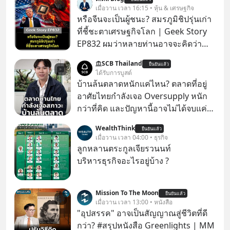
เมื่อวาน เวลา 16:15 • หุ้น & เศรษฐกิจ
หรือจีนจะเป็นผู้ชนะ? สมรภูมิชิปรุ่นเก่า
ที่ชี้ชะตาเศรษฐกิจโลก | Geek Story
EP832 ผมว่าหลายท่านอาจจะคิดว่า
สงครามชิปมีแค่เรื่อง AI ล้ำๆ ใช่ไหม?
SCB Thailand
ยืนยันแล้ว
คิดใหม่ได้เลยครับ! ในขณะที่โลกโฟกัส
ได้รับการบูสต์
ชิป 3 นาโนเมตร แต่จีนกำลังเดินเกมที่
บ้านล้นตลาดหนักแค่ไหน? ตลาดที่อยู่
น่ากลัวกว่า โดยการเข้ายึดครองตลาด
อาศัยไทยกำลังเจอ Oversupply หนัก
‘Legacy Chips’ หรือชิปรุ่นเก่า ฟังดูไร้
กว่าที่คิด และปัญหานี้อาจไม่ได้จบแค่
ค่า แต่มันคือหัวใจที่ซ่อนอยู่ในรถยนต์
เรื่องเศรษฐกิจ #SCBEIC #อสังหา #บ้าน
WealthThink
EV, อุปกรณ์การแพทย์ ไปจนถึง
ยืนยันแล้ว
ล้นตลาด #เศรษฐกิจไทย #EICAround
เมื่อวาน เวลา 04:00 • ธุรกิจ
ขีปนาวุธ! จีนกำลังใช้ ‘Playbook’ เดิมที่
#SCBThailand สามารถดูคลิปที่
ลูกหลานตระกูลเจียรวนนท์
เคยใช้ถล่มตลาดโซล่าเซลล์มาแล้ว คือ
youtube ประกอบได้ที่ link :
บริหารธุรกิจอะไรอยู่บ้าง ?
การทุ่มเงินอุดหนุนมหาศาลจนราคาพัง
https://youtube.com/shorts/-
ทลาย ถ้าตะวันตกแก้เกมไม่ได้ อเมริกา
xU9gYcfVJk?feature=share
อาจต้องยอมจำนนและส่งมอบกุญแจ
Mission To The Moon
ยืนยันแล้ว
เมื่อวาน เวลา 13:00 • หนังสือ
ควบคุมโลกฮาร์ดแวร์ให้คู่แข่งอย่าง
"อุปสรรค" อาจเป็นสัญญาณสู่ชีวิตที่ดี
ถาวร สงครามที่โลกมองข้ามนี้ดุเดือด
กว่า? #สรุปหนังสือ Greenlights | MM
แค่ไหน? เลือกฟังกันได้เลยนะครับ อย่า