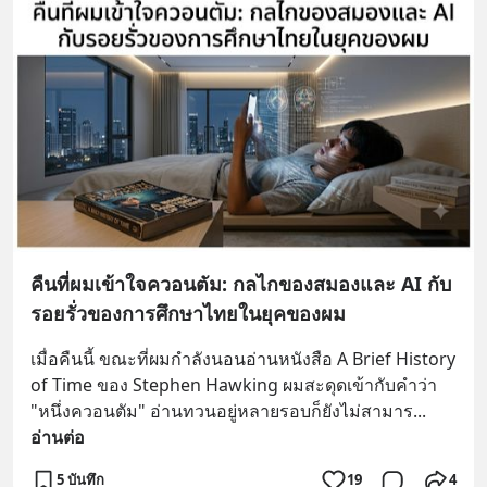
คืนที่ผมเข้าใจควอนตัม: กลไกของสมองและ AI กับ
รอยรั่วของการศึกษาไทยในยุคของผม
เมื่อคืนนี้ ขณะที่ผมกำลังนอนอ่านหนังสือ A Brief History 
of Time ของ Stephen Hawking ผมสะดุดเข้ากับคำว่า 
"หนึ่งควอนตัม" อ่านทวนอยู่หลายรอบก็ยังไม่สามาร
... 
อ่านต่อ
5 บันทึก
19
4