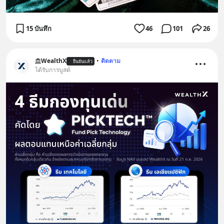
15 บันทึก
46
101
26
WealthX
•
ติดตาม
ยืนยันแล้ว
ได้รับการบูสต์