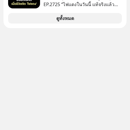
EP.2725 “ไฟแดงในวันนี้ แท้จริงแล้ว
ลืมกด Follow ติดตาม PodCast ช่อง
อาจเป็นสัญญาณไฟเขียวที่ยังไม่ถึงเวลา
Geek Forever’s Podcast ของผมกัน
เปลี่ยนสี” McConaughey ดาราดาวรุ่ง
ดูทั้งหมด
ด้วยนะครับ 🎧 ฟังผ่าน Spotify :
ในยุคหนึ่ง เคยปฏิเสธเงินค่าตัวหนังรอม
https://tinyurl.com/mr39sd7c 🎧 ฟัง
คอมที่สูงถึง 14.5 ล้านดอลลาร์ (หรือ
ผ่าน Apple Podcast :
ราว 500 ล้านบาท) เพียงเพราะเขาไม่
https://bit.ly/4g4xDwF 🎧 ฟังผ่าน
อยากขังตัวเองไว้ในกล่องเดิมๆ ผลที่
Podbean : https://bit.ly/4fTUURS 🎧
ตามมาคือ โทรศัพท์ของเขากลายเป็น
ฟังผ่าน Youtube :
ความเงียบสนิทนานถึง 14 เดือนเต็ม แต่
https://youtu.be/EUAWRVSAiXA The
ความเงียบและ "ไฟแดง" ในวันนั้นกลับ
original article appeared here
กลายเป็นการถอยหลังเพื่อตั้งหลัก จนส่ง
https://www.tharadhol.com/geek-
ให้เขาก้าวขึ้นไปยืนถือรางวัลออสการ์
story-ep832-or-will-china-win/
ในบทบาทที่เปลี่ยนชีวิตเขาไปตลอดกาล
ติดตามสาระดี ๆ อัพเดททุกวันผ่าน Line
ใน MM EP. นี้ เราจะมาร่วมถอดรหัส
OA ด.ดล Blog คลิกเลย -->
และปรับวิธีคิดกันว่า Greenlight (ไฟ
https://lin.ee/aMEkyNA
เขียว) จะสร้างมันขึ้นมาล่วงหน้าด้วย
========================= 📣
วินัยและความพร้อมได้อย่างไร?
สนับสนุนโดย 📣
Yellowlight (ไฟเหลือง) จะรับมือกับ
=========================
สัญญาณเตือน และชะลอตัวอย่างมีสติ