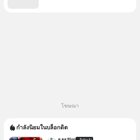
โฆษณา
กำลังนิยมในบล็อกดิต
ด.ดล Blog
ยืนยันแล้ว