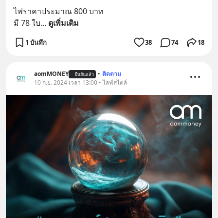
ไพ่ราคาประมาณ 800 บาท
มี 78 ใบ
... 
ดูเพิ่มเติม
1 บันทึก
38
74
18
aomMONEY
•
ติดตาม
ยืนยันแล้ว
10 ก.ย. 2024 เวลา 13:00 • ไลฟ์สไตล์