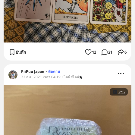
บันทึก
12
21
6
PiiPuu Japan
•
ติดตาม
22 ส.ค. 2021 เวลา 04:19 • ไลฟ์สไตล์
2:52