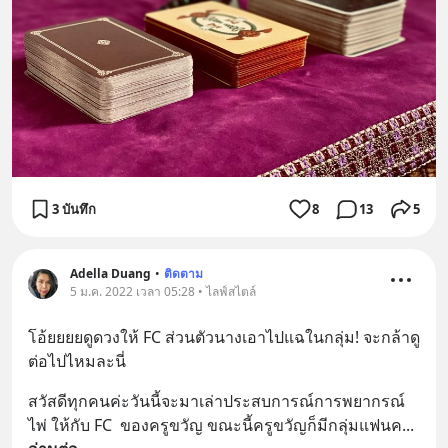
3 บันทึก
8
13
5
Adella Duang
•
ติดตาม
5 ม.ค. 2022 เวลา 05:28 • ไลฟ์สไตล์
โอ้ยยยยดูดวงให้​ FC​ ส่วน​ตัว​นางเอาไปแฉในกลุ่ม!​ จะกล้าดู
ต่อ​ไปไหมละนี่
สวัสดีทุกคนค่ะวันนี้จะมาเล่าประสบการณ์การพยากรณ์
ไพ่ ให้กับ FC  ของครูขวัญ ขณะนี้ครูขวัญก็มีกลุ่มแฟนค
... 