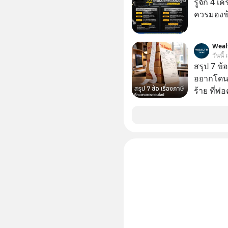
รู้จัก 4 เ
xU9gYcfV
ควรมองข
Weal
วันนี้
สรุป 7 ข้
อยากโดนภา
ร้าย ที่