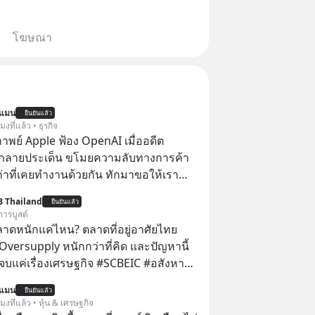
โฆษณา
นแมน
ยืนยันแล้ว
โมงที่แล้ว • ธุรกิจ
าพย์ Apple ฟ้อง OpenAI เมื่ออดีต
กลายประเด็น ขโมยความลับทางการค้า
เก่าที่เคยทำงานด้วยกัน ทักมาขอให้เรา
์งานเก่าที่เขาเคยทำไว้ ตอนยังอยู่บริษัท
B Thailand
ยืนยันแล้ว
การบูสต์
ลาดหนักแค่ไหน? ตลาดที่อยู่อาศัยไทย
Oversupply หนักกว่าที่คิด และปัญหานี้
เรื่องเศรษฐกิจ #SCBEIC #อสังหา
ตลาด #เศรษฐกิจไทย #EICAround
นแมน
ยืนยันแล้ว
ี่ youtube ประกอบ
โมงที่แล้ว • หุ้น & เศรษฐกิจ
s/-