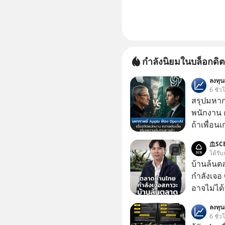
กำลังนิยมในบล็อกดิต
ลงทุ
6 ชั่ว
สรุปมหาก
พนักงาน 
ถ้าเพื่อน
ช่วยหาไฟล
SC
เดียวกัน
ได้รับ
บ้านล้นต
กำลังเจอ 
อาจไม่ได้จบแค่
#บ้านล้น
ลงทุ
#SCBThailand สามารถดูคลิปท
6 ชั่ว
ได้ที่ link : https://youtube.com/short