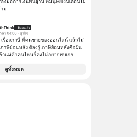
ครื่องมือการเงินพื้นฐาน ที่มนุษย์เงินเดือนไม่
Jk?feature=share
้าม
thThink
ยืนยันแล้ว
 เวลา 04:00 • ธุรกิจ
อ เรื่องภาษี ที่คนขายของออนไลน์ แล้วไม่
ษีย้อนหลัง ต้องรู้ ภาษีย้อนหลังคือฝัน
พ่อค้าแม่ค้าคนไหนก็คงไม่อยากพบเจอ
ดูทั้งหมด