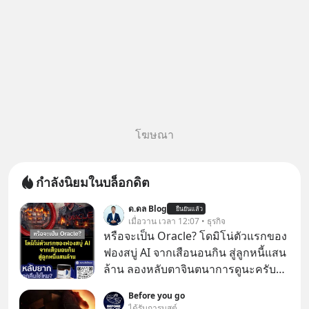
โฆษณา
กำลังนิยมในบล็อกดิต
ด.ดล Blog
ยืนยันแล้ว
เมื่อวาน เวลา 12:07 • ธุรกิจ
หรือจะเป็น Oracle? โดมิโน่ตัวแรกของ
ฟองสบู่ AI จากเสือนอนกิน สู่ลูกหนี้แสน
ล้าน ลองหลับตาจินตนาการดูนะครับว่า
ถ้าหากเราต้องทำงานกับบริษัทที่ขึ้นชื่อ
Before you go
ว่าเขี้ยวลากดินสุดๆ มันจะน่าปวดหัว
ได้รับการบูสต์