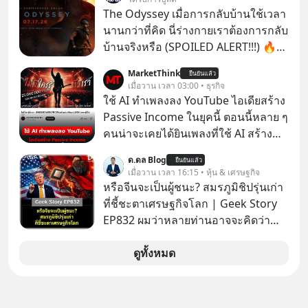
ขนาดไหน…
The Odyssey เมื่อการกลับบ้านใช้เวลา
นานกว่าที่คิด นี่ร่างกายเราต้องการกลับ
บ้านจริงหรือ (SPOILED ALERT!!!) 🔥
264.1
MarketThink
ยืนยันแล้ว
เมื่อวาน เวลา 03:00 • ธุรกิจ
ใช้ AI ทำเพลงลง YouTube ไอเดียสร้าง
Passive Income ในยุคนี้ ตอนนี้หลาย ๆ
คนน่าจะเคยได้ยินเพลงที่ใช้ AI สร้าง
ผ่านหูกันมาบ้าง เช่น เพลง “ไม่มีใคร
ด.ดล Blog
ยืนยันแล้ว
รู้ตัวเรา” จากช่องชื่อว่า UNHEARD
เมื่อวาน เวลา 16:15 • หุ้น & เศรษฐกิจ
MUSIC ที่ตอนนี้มียอดรับชมกว่า 26
หรือจีนจะเป็นผู้ชนะ? สมรภูมิชิปรุ่นเก่า
ล้านครั้งแล้ว
ที่ชี้ชะตาเศรษฐกิจโลก | Geek Story
EP832 ผมว่าหลายท่านอาจจะคิดว่า
สงครามชิปมีแค่เรื่อง AI ล้ำๆ ใช่ไหม?
คิดใหม่ได้เลยครับ! ในขณะที่โลกโฟกัส
ดูทั้งหมด
ชิป 3 นาโนเมตร แต่จีนกำลังเดินเกมที่
น่ากลัวกว่า โดยการเข้ายึดครองตลาด
‘Legacy Chips’ หรือชิปรุ่นเก่า ฟังดูไร้