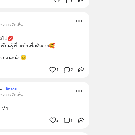
 • ความคิดเห็น
เองไป💋
ียนรู้ที่จะทำเพื่อตัวเอง🥰
ช่วยแนะนำ😇
1
2
ะ
•
ติดตาม
 • ความคิดเห็น
 หัว
3
1