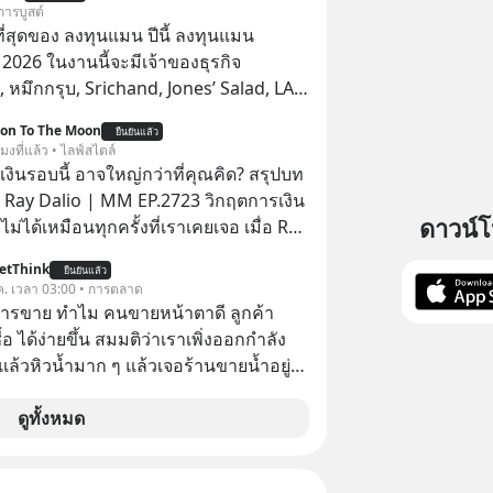
การบูสต์
่สุดของ ลงทุนแมน ปีนี้ ลงทุนแมน
026 ในงานนี้จะมีเจ้าของธุรกิจ
หมึกกรุบ, Srichand, Jones’ Salad, LA
astwork, MizuMi, KARMART, อิชิตัน มา
ion To The Moon
ยืนยันแล้ว
ู้การสร้างธุรกิจ
โมงที่แล้ว • ไลฟ์สไตล์
งินรอบนี้ อาจใหญ่กว่าที่คุณคิด? สรุปบท
 Ray Dalio | MM EP.2723 วิกฤตการเงิน
ดาวน์
ไม่ได้เหมือนทุกครั้งที่เราเคยเจอ เมื่อ Ray
ยผู้เคยทำนายวิกฤตเศรษฐกิจมาแล้วหลาย
etThink
ยืนยันแล้ว
รั้ง ออกมาส่งสัญญาณเตือนระเบิดเวลา
ค. เวลา 03:00 • การตลาด
กำลังก่อตัวขึ้น จาก "ระเบิดหนี้สิน
การขาย ทำไม คนขายหน้าตาดี ลูกค้า
สานเข้ากับ "ฟองสบู่กระแส AI" ที่ผู้คน
้อ ได้ง่ายขึ้น สมมติว่าเราเพิ่งออกกำลัง
าคาอย่างบ้าคลั่ง บทเรียนจาก
แล้วหิวน้ำมาก ๆ แล้วเจอร้านขายน้ำอยู่
าสตร์ 500 ปี บอกอะไรเรา? ระเบียบโลก
ี่ขายของเหมือนกันทุกอย่าง
ปลี่ยนมือไปในทิศทางไหน? และเราควร
ดูทั้งหมด
างไรก่อนที่ทุกอย่างจะสายเกินไป? ร่วม
ทวิเคราะห์และข้อคิดการเงินฉบับ Dalio
ปบทเรียน #การเงิน