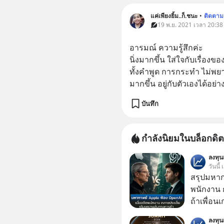
แค่เพียงยิ้ม..ก็.ชนะ
•
ติดตาม
19 พ.ย. 2021 เวลา 20:38
อารมณ์ ความรู้สึกค่ะ 
นิ่งมากขึ้น ใส่ใจกับเรื่องข
ทั้งคำพูด การกระทำ ไม่พ
มากขึ้น อยู่กับตัวเองได้อย่
บันทึก
กำลังนิยมในบล็อกดิต
ลงทุ
วันนี้
สรุปมหาก
พนักงาน 
ถ้าเพื่อน
ช่วยหาไฟล
ลงทุ