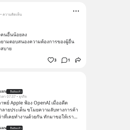
 • ความคิดเห็น
องคนอื่นน้อยลง 
ยายามตอบสนองความต้องการของผู้อื่น
างสบาย
3
1
นแมน
ยืนยันแล้ว
 เวลา 07:37 • ธุรกิจ
าพย์ Apple ฟ้อง OpenAI เมื่ออดีต
กลายประเด็น ขโมยความลับทางการค้า
เก่าที่เคยทำงานด้วยกัน ทักมาขอให้เรา
์งานเก่าที่เขาเคยทำไว้ ตอนยังอยู่บริษัท
นแมน
ยืนยันแล้ว