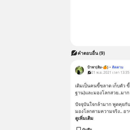
คำตอบอื่น
(
9
)
ป้าพา(ส้ม-🍊)
•
ติดตาม
21 พ.ย. 2021 เวลา 13:35
เดิมเป็นคนขี้ขลาด เก็บตัว ขี
ฐาน)และมองโลกสวย..มาก
ปัจจุบันใจกล้ามาก พูดคุยกั
มองโลกตามความจริง.. อาจจ
ดูเพิ่มเติม
บันทึก