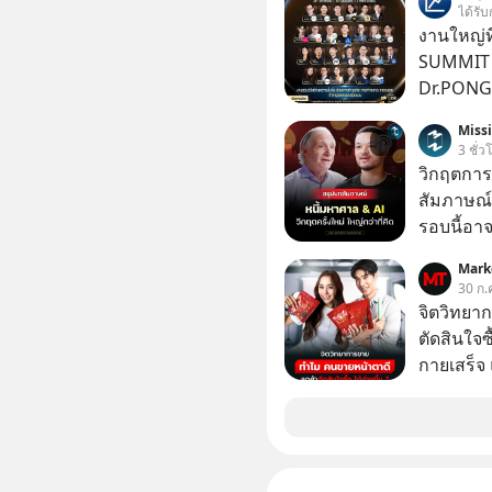
เดียวกัน
ได้รับ
งานใหญ่ที
SUMMIT 2
Dr.PONG, 
GLACE, F
Miss
แชร์ความร
3 ชั่ว
วิกฤตการเ
สัมภาษณ์
รอบนี้อาจ
Dalio ชา
Mark
ต่อหลายค
30 ก.
ลูกใหม่ที่
จิตวิทยา
มหาศาล" ผ
ตัดสินใจซื
กำลังแห่ไล่ร
กายเสร็จ 
ประวัติศ
สองร้านท
กำลังจะเ
รับมืออย่
เจาะลึกบ
กันได้ใน EP. นี้ #RayDalio #สรุ