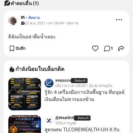
คำตอบอื่น
(
1
)
สิริ
•
ติดตาม
22 พ.ย. 2021 เวลา 06:44 • สุขภาพ
ดิฉันเป็นอย่าดื่มน้ำเยอะ
บันทึก
1
กำลังนิยมในบล็อกดิต
ลงทุนแมน
ยืนยันแล้ว
เมื่อวาน เวลา 08:00 • หุ้น & เศรษฐกิจ
รู้จัก 4 เครื่องมือการเงินพื้นฐาน ที่มนุษย์
เงินเดือนไม่ควรมองข้าม
WealthX
ยืนยันแล้ว
ได้รับการบูสต์
สูตรผสม TLCOREWEALTH-UH-X กับ