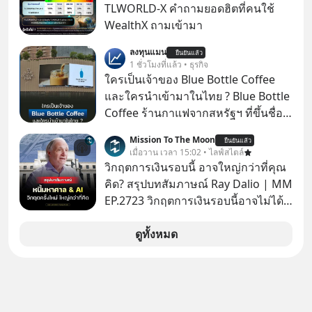
TLWORLD-X คำถามยอดฮิตที่คนใช้
WealthX ถามเข้ามา
ลงทุนแมน
ยืนยันแล้ว
1 ชั่วโมงที่แล้ว • ธุรกิจ
ใครเป็นเจ้าของ Blue Bottle Coffee
และใครนำเข้ามาในไทย ? Blue Bottle
Coffee ร้านกาแฟจากสหรัฐฯ ที่ขึ้นชื่อ
เรื่องความพิถีพิถัน กำลังจะเปิดสาขา
Mission To The Moon
ยืนยันแล้ว
แรกในประเทศไทย ที่ Central Park
เมื่อวาน เวลา 15:02 • ไลฟ์สไตล์
วิกฤตการเงินรอบนี้ อาจใหญ่กว่าที่คุณ
คิด? สรุปบทสัมภาษณ์ Ray Dalio | MM
EP.2723 วิกฤตการเงินรอบนี้อาจไม่ได้
เหมือนทุกครั้งที่เราเคยเจอ เมื่อ Ray
Dalio ชายผู้เคยทำนายวิกฤตเศรษฐกิจ
ดูทั้งหมด
มาแล้วหลายต่อหลายครั้ง ออกมาส่ง
สัญญาณเตือนระเบิดเวลาลูกใหม่ที่
กำลังก่อตัวขึ้น จาก "ระเบิดหนี้สิน
มหาศาล" ผสานเข้ากับ "ฟองสบู่กระแส