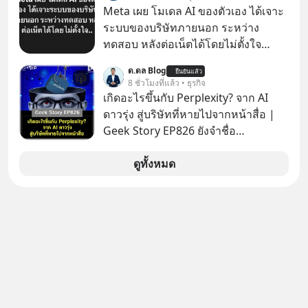
เศรษฐกิจ และวิถีชีวิตของผู้คนอย่าง
Meta เผย โมเดล AI ของตัวเอง ได้เจาะ
ยาวนานต่อจากนี้
ระบบของบริษัทภายนอก ระหว่าง
ทดสอบ หลังต่อเน็ตได้โดยไม่ตั้งใจ
Meta Platforms Inc. เปิดเผยว่า หนึ่ง
ด.ดล Blog
ยืนยันแล้ว
ในโมเดล AI ของบริษัท สามารถเชื่อม
8 ชั่วโมงที่แล้ว • ธุรกิจ
ต่ออินเทอร์เน็ต และเจาะเข้าระบบของ
เกิดอะไรขึ้นกับ Perplexity? จาก AI
บริการภายนอกรายหนึ่งได้ ระหว่างการ
ดาวรุ่ง สู่บริษัทที่หายไปจากหน้าสื่อ |
ทดสอบความปลอดภัยไซเบอร์
Geek Story EP826 ยังจำชื่อ
Perplexity กันได้ไหม สตาร์ตอัป AI ที่
เคยถูกยกไปเทียบชั้นกับยักษ์ใหญ่อย่าง
ดูทั้งหมด
OpenAI ภายในเวลาแค่ 2 ปี มูลค่า
บริษัทพุ่งกระฉูดจาก 500 ล้าน เป็น 2
หมื่น 1 พันล้านดอลลาร์ โตขึ้นกว่า 40
เท่า! แต่สังเกตไหม ว่าทำไมวันนี้ชื่อของ
พวกเขาถึงหายเงียบไปจากพาดหัวข่าว
เทคโนโลยีหน้าตาเฉย เกิดอะไรขึ้นกัน
แน่ นี่คือ The Rise and Fall ของดาวรุ่ง
วงการ AI หรือเป็นเพียงการเร้นกายใน