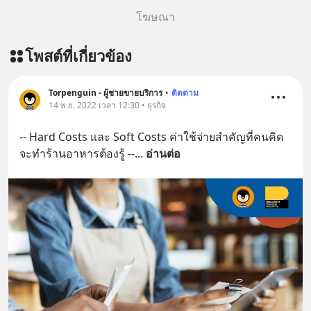
perplexity/ ติดตามสาระดี ๆ อัพเดททุก
โฆษณา
วันผ่าน Line OA ด.ดล Blog คลิกเลย -->
https://lin.ee/aMEkyNA
โพสต์ที่เกี่ยวข้อง
========================= 📣
สนับสนุนโดย 📣
=========================
Torpenguin - ผู้ชายขายบริการ
•
ติดตาม
14 พ.ย. 2022 เวลา 12:30 • ธุรกิจ
เครียด หลับยาก ผมอยากแนะนำ
ผลิตภัณฑ์เสริมอาหาร Diip CBD ช่วย
-- Hard Costs และ Soft Costs ค่าใช้จ่ายสำคัญที่คนคิด
บรรเทาความเครียด ลดความวิตกกังวล
จะทำร้านอาหารต้องรู้ --
... 
อ่านต่อ
เพิ่มการผ่อนคลาย ซึ่งช่วยให้การนอน
หลับมีประสิทธิภาพมากยิ่งขึ้น 📍 สนใจ
สั่งซื้อสินค้า Diip CBD 💬 LINE :
@diipgeek 🔗 หรือกดลิงก์
https://lin.ee/U91Fzyz