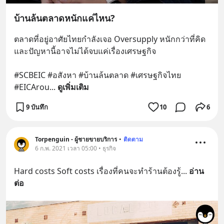
บ้านล้นตลาดหนักแค่ไหน?
ตลาดที่อยู่อาศัยไทยกำลังเจอ Oversupply หนักกว่าที่คิด 
และปัญหานี้อาจไม่ได้จบแค่เรื่องเศรษฐกิจ 
#SCBEIC #อสังหา #บ้านล้นตลาด #เศรษฐกิจไทย 
#EICArou
... 
ดูเพิ่มเติม
9 บันทึก
10
6
Torpenguin - ผู้ชายขายบริการ
•
ติดตาม
6 ก.พ. 2021 เวลา 05:00 • ธุรกิจ
Hard costs Soft costs เรื่องที่คนจะทำร้านต้องรู้
... 
อ่าน
ต่อ