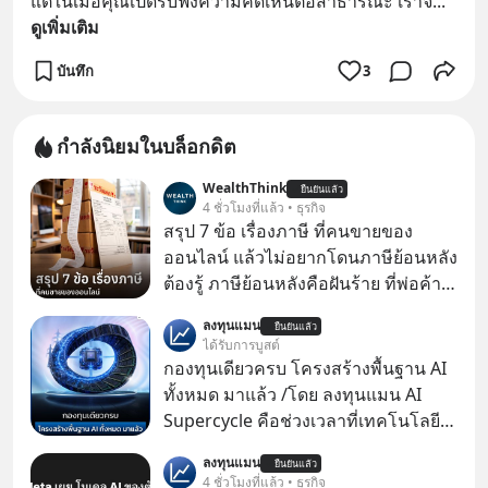
แต่ในเมื่อคุณเปิดรับฟังความคิดเห็นต่อสาธารณะ เราจึ
... 
ดูเพิ่มเติม
บันทึก
3
กำลังนิยมในบล็อกดิต
WealthThink
ยืนยันแล้ว
4 ชั่วโมงที่แล้ว • ธุรกิจ
สรุป 7 ข้อ เรื่องภาษี ที่คนขายของ
ออนไลน์ แล้วไม่อยากโดนภาษีย้อนหลัง
ต้องรู้ ภาษีย้อนหลังคือฝันร้าย ที่พ่อค้า
แม่ค้าคนไหนก็คงไม่อยากพบเจอ
ลงทุนแมน
ยืนยันแล้ว
ได้รับการบูสต์
กองทุนเดียวครบ โครงสร้างพื้นฐาน AI
ทั้งหมด มาแล้ว /โดย ลงทุนแมน AI
Supercycle คือช่วงเวลาที่เทคโนโลยี
ปัญญาประดิษฐ์ จะกลายเป็นตัวขับ
ลงทุนแมน
ยืนยันแล้ว
เคลื่อนหลัก ของการเติบโตทาง
4 ชั่วโมงที่แล้ว • ธุรกิจ