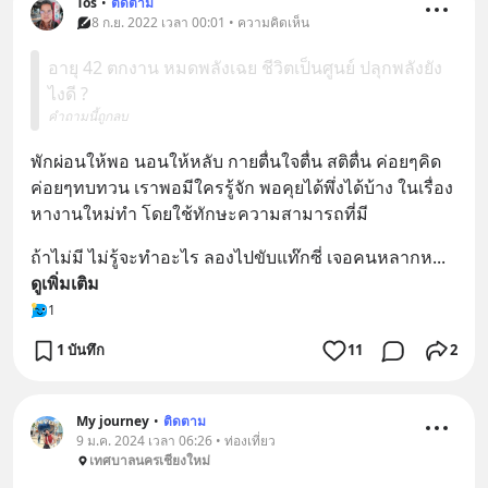
Tos
•
ติดตาม
8 ก.ย. 2022 เวลา 00:01 • ความคิดเห็น
อายุ 42 ตกงาน หมดพลังเฉย ชีวิตเป็นศูนย์ ปลุกพลังยัง
ไงดี ?
คำถามนี้ถูกลบ
พักผ่อนให้พอ นอนให้หลับ กายตื่นใจตื่น สติตื่น ค่อยๆคิด
ค่อยๆทบทวน เราพอมีใครรู้จัก พอคุยได้พึ่งได้บ้าง ในเรื่อง
หางานใหม่ทำ โดยใช้ทักษะความสามารถที่มี
ถ้าไม่มี ไม่รู้จะทำอะไร ลองไปขับแท๊กซี่ เจอคนหลากห
... 
ดูเพิ่มเติม
1
1 บันทึก
11
2
My journey
•
ติดตาม
9 ม.ค. 2024 เวลา 06:26 • ท่องเที่ยว
เทศบาลนครเชียงใหม่