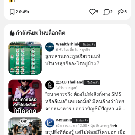
1
2 บันทึก
5
2
5
กำลังนิยมในบล็อกดิต
WealthThink
ยืนยันแล้ว
6 ชั่วโมงที่แล้ว • ธุรกิจ
ลูกหลานตระกูลเจียรวนนท์
บริหารธุรกิจอะไรอยู่บ้าง ?
SCB Thailand
ยืนยันแล้ว
ได้รับการบูสต์
“ธนาคารจริง ต้องไม่ส่งลิงก์ทาง SMS
หรืออีเมล” เคยเจอมั้ย? มีคนอ้างว่าโทร
จากธนาคาร บอกว่าบัญชีมีปัญหา แล้ว
ให้กดลิงก์โน่นนี่ หรือสแกนคิวอาร์โค้ด
ลงทุนแมน
ยืนยันแล้ว
ทันที มาฟัง “ป้าเก๋าเล่ากลโกง” เพื่อรู้ทัน
เมื่อวาน เวลา 12:00 • หุ้น & เศรษฐกิจ
มุกหลอกลวงในคราบความน่าเชื่อถือ
สรุปสิ่งที่ต้องรู้ แต่ไม่ค่อยมีใครบอก เมื่อ