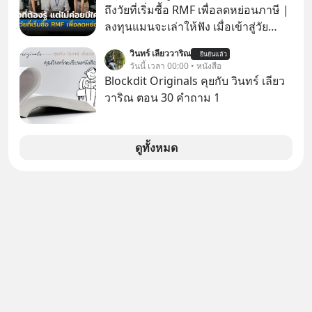
กันค่ะ #แก้เกมกลโกง #ป้าเก๋าเล่ากล
ถึงวัยที่เริ่มซื้อ RMF เพื่อลดหย่อนภาษี |
โกง #LivesSustainably #อยู่อย่าง
ลงทุนแมนจะเล่าให้ฟัง เมื่อเข้าสู่วัย
ยั่งยืน #CyberSecurity #ป้าเก๋า
ทำงานและเริ่มมีรายได้ถึงเกณฑ์เสีย
วินทร์ เลียววาริณ
#FraudEducation #FinancialLiteracy
ยืนยันแล้ว
ภาษี หลายคนมักได้รับคำแนะนำให้
วันนี้ เวลา 00:00 • หนังสือ
#DigitalBankWithHumanTouch
ลงทุนใน RMF เพราะนอกจากจะช่วยลด
Blockdit Originals คุยกับ วินทร์ เลียว
หย่อนภาษีได้แล้ว ยังเป็นโอกาสในการ
วาริณ ตอน 30 คำถาม 1
สร้างความมั่งคั่งระยะยาว แต่น้อยคน
นักที่จะลงลึกว่า ถ้าลงทุนใน RMF ควรรู้
อะไรบ้าง ควรดู ตรงไหน ทำอย่างไร ถึง
ดูทั้งหมด
จะดีกับเรา แล้วเราควรรู้ข้อมูลอะไร
เกี่ยวกับ RMF บ้าง เพื่อให้นำไปใช้ต่อได้
จริง ๆ ลงทุนแมนจะเล่าให้ฟัง