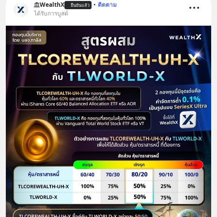
WealthX
•
ติดตาม
ยืนยันแล้ว
ได้รับการบูสต์