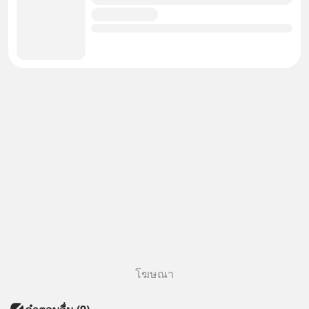
โฆษณา