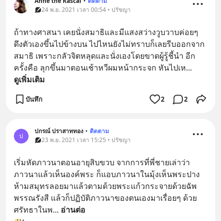
Anne the Rascal
•
ติดตาม
24 พ.ย. 2021 เวลา 00:54 • ปรัชญา
ถ้าทางศาสนา เคยนั่งสมาธิและมีแสงสว่างวูบวาบค่อยๆ 
ดึงตัวเองขึ้นไปข้างบน ไปไหนยังไม่ทราบก็เลยรีบออกจาก
สมาธิ เพราะกลัวจิตหลุดและนั่งเองโดยขาดผู้รู้ชี้นำ อีก
ครั้งคือ ลุกขึ้นมาตอนเช้าหวีผมหน้ากระจก หันไปเห
... 
ดูเพิ่มเติม
บันทึก
2
2
ปกรณ์ ปราสาททอง
•
ติดตาม
ป
23 พ.ย. 2021 เวลา 15:25 • ปรัชญา
เริ่มหัดภาวนาตอนอายุสิบขวบ จากการที่พี่ชายเล่าว่า
ภาวนาแล้วเห็นองค์พระ ก็แอบภาวนาในมุ้งเห็นพระปาง
ห้ามสมุทรลอยมาแล้วตามด้วยพระแก้วกระจายด้วยฉัพ
พรรณรังสี แล้วก็ปฏิบัติภาวนาของตนเองมาเรื่อยๆ ด้วย
ศรัทธาในพ
... 
อ่านต่อ