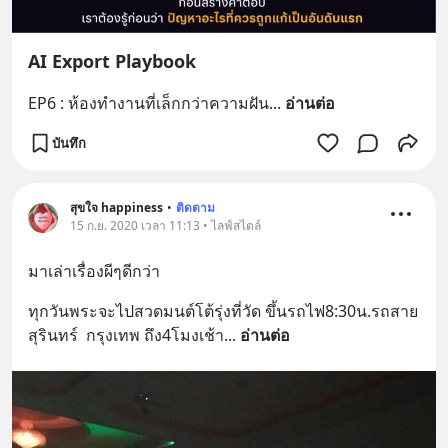
AI Export Playbook
EP6 : ห้องทำงานที่เล็กกว่าความฝัน
... 
อ่านต่อ
บันทึก
สุขใจ happiness
•
ติดตาม
15 ก.ย. 2020 เวลา 11:13 • ไลฟ์สไตล์
มาเล่าเรื่องผีๆดีกว่า
ทุกวันพระจะไปสวดมนต์โต้รุ่งที่วัด ขึ้นรถไฟ8:30น.รถสาย
สุรินทร์  กรุงเทพ ถึง4โมงเช้า
... 
อ่านต่อ