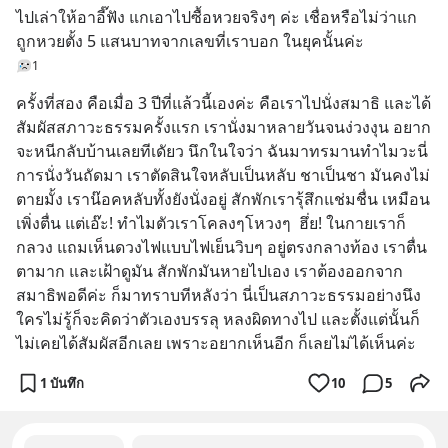
ไปเล่าให้อาอี๊ฟัง แกเอาไปซื้อหวยจริงๆ ค่ะ เชื่อหรือไม่ว่าแก
ถูกหวยตั้ง 5 แสนบาทจากเลขที่เราบอก ในยุคนั้นค่ะ
1
ครั้งที่สอง คือเมื่อ 3 ปีที่แล้วนี้เองค่ะ คือเราไปนั่งสมาธิ และได้
สัมผัสสภาวะธรรมครั้งแรก เรานั่งมาหลายวันจนง่วงงุน อยาก
จะหนีกลับบ้านเลยทีเดัยว นึกในใจว่า ฉันมาทรมานทำไมวะนี่ 
การนั่งวันถัดมา เราตัดสินใจหลับเป็นหลับ ชาเป็นชา มันคงไม่
ตายมั้ง เราน๊อคหลับทั้งยังนั่งอยู่ สักพักเรารุ้สึกแช่มชื่น เหมือน
เพิ่งตื่น แต่เอ๊ะ! ทำไมตัวเราโคลงๆโหวงๆ  ฮึ่ย! ในกายเราก็
กลวง แถมเห็นดวงไฟแบบไฟเย็นวิบๆ อยู่ตรงกลางท้อง เราตื่น
ตามาก และเฝ้าดูมัน สักพักมันหายไปเอง เราต้องออกจาก
สมาธิพอดีค่ะ ก็มาทราบทีหลังว่า นี่เป็นสภาวะธรรมอย่างนึง 
ใครไม่รู้ก็จะคิดว่าตัวเองบรรลุ หลงผิดทางไป และตั้งแต่นั้นก็
ไม่เคยได้สัมผัสอีกเลย เพราะอยากเห็นอีก ก็เลยไม่ได้เห็นค่ะ
1 บันทึก
10
5