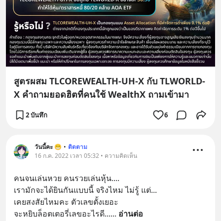
สูตรผสม TLCOREWEALTH-UH-X กับ TLWORLD-
X คำถามยอดฮิตที่คนใช้ WealthX ถามเข้ามา
2 บันทึก
6
วันนี้คะ 😁
•
ติดตาม
16 ก.ค. 2022 เวลา 05:32 • ความคิดเห็น
คนจนเล่นหวย คนรวยเล่นหุ้น.... 
เรามักจะได้ยินกันแบบนี้ จริงไหม ไม่รู้ แต่... 
เคยสงสัยไหมคะ ตัวเลขตั้งเยอะ 
จะหยิบล็อตเตอรี่เลขอะไรดี...
... 
อ่านต่อ