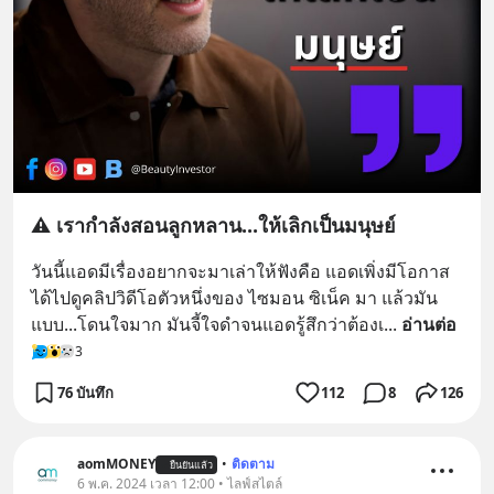
⚠️ เรากำลังสอนลูกหลาน...ให้เลิกเป็นมนุษย์
วันนี้แอดมีเรื่องอยากจะมาเล่าให้ฟังคือ แอดเพิ่งมีโอกาส
ได้ไปดูคลิปวิดีโอตัวหนึ่งของ ไซมอน ซิเน็ค มา แล้วมัน
แบบ...โดนใจมาก มันจี้ใจดำจนแอดรู้สึกว่าต้องเ
... 
อ่านต่อ
3
76 บันทึก
112
8
126
aomMONEY
•
ติดตาม
ยืนยันแล้ว
6 พ.ค. 2024 เวลา 12:00 • ไลฟ์สไตล์