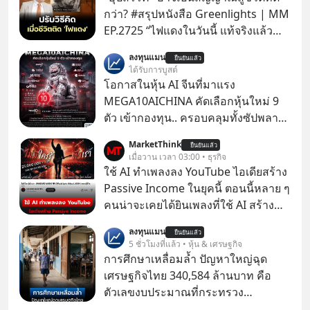
กว่า? #สรุปหนังสือ Greenlights | MM
EP.2725 “ไฟแดงในวันนี้ แท้จริงแล้ว
อาจเป็นสัญญาณไฟเขียวที่ยังไม่ถึงเวลา
ลงทุนแมน
ยืนยันแล้ว
เปลี่ยนสี” McConaughey ดาราดาวรุ่ง
ได้รับการบูสต์
ในยุคหนึ่ง เคยปฏิเสธเงินค่าตัวหนังรอม
โอกาสในหุ้น AI จีนที่มาแรง
คอมที่สูงถึง 14.5 ล้านดอลลาร์ (หรือ
MEGA10AICHINA คัดเลือกหุ้นใหม่ 9
ราว 500 ล้านบาท) เพียงเพราะเขาไม่
ตัว เข้ากองทุน.. ครอบคลุมทั้งซัปพลาย
อยากขังตัวเองไว้ในกล่องเดิมๆ ผลที่
เชน AI จีน พิเศษ ช่วง 3 - 19 ส.ค. 69 มี
MarketThink
ตามมาคือ โทรศัพท์ของเขากลายเป็น
ยืนยันแล้ว
โปรโมชัน ลด 50% ค่าธรรมเนียมซื้อ |
เมื่อวาน เวลา 03:00 • ธุรกิจ
ความเงียบสนิทนานถึง 14 เดือนเต็ม แต่
ยอด 2 ล้านบาทขึ้นไป ฟรีค่าธรรมเนียม
ใช้ AI ทำเพลงลง YouTube ไอเดียสร้าง
ความเงียบและ "ไฟแดง" ในวันนั้นกลับ
ซื้อ
Passive Income ในยุคนี้ ตอนนี้หลาย ๆ
กลายเป็นการถอยหลังเพื่อตั้งหลัก จนส่ง
คนน่าจะเคยได้ยินเพลงที่ใช้ AI สร้าง
ให้เขาก้าวขึ้นไปยืนถือรางวัลออสการ์
ผ่านหูกันมาบ้าง เช่น เพลง “ไม่มีใคร
ในบทบาทที่เปลี่ยนชีวิตเขาไปตลอดกาล
ลงทุนแมน
ยืนยันแล้ว
รู้ตัวเรา” จากช่องชื่อว่า UNHEARD
5 ชั่วโมงที่แล้ว • หุ้น & เศรษฐกิจ
ใน MM EP. นี้ เราจะมาร่วมถอดรหัส
MUSIC ที่ตอนนี้มียอดรับชมกว่า 26
การศึกษาเหลื่อมล้ำ ปัญหาใหญ่ฉุด
และปรับวิธีคิดกันว่า Greenlight (ไฟ
ล้านครั้งแล้ว
เศรษฐกิจไทย 340,584 ล้านบาท คือ
เขียว) จะสร้างมันขึ้นมาล่วงหน้าด้วย
ตัวเลขงบประมาณที่กระทรวง
วินัยและความพร้อมได้อย่างไร?
ศึกษาธิการ ได้รับจัดสรรในงบประมาณ