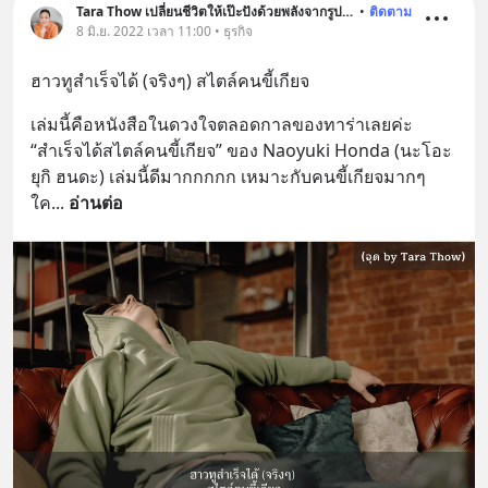
Tara Thow เปลี่ยนชีวิตให้เป๊ะปังด้วยพลังจากรูปภาพ
•
ติดตาม
8 มิ.ย. 2022 เวลา 11:00 • ธุรกิจ
ฮาวทูสำเร็จได้ (จริงๆ) สไตล์คนขี้เกียจ
เล่มนี้คือหนังสือในดวงใจตลอดกาลของทาร่าเลยค่ะ 
“สำเร็จได้สไตล์คนขี้เกียจ” ของ Naoyuki Honda (นะโอะ
ยุกิ ฮนดะ) เล่มนี้ดีมากกกกก เหมาะกับคนขี้เกียจมากๆ 
ใค
... 
อ่านต่อ