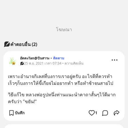
โฆษณา
คำตอบอื่น
(
2
)
อัตตะTan@ปันสาระ
•
ติดตาม
25 พ.ย. 2021 เวลา 07:34 • ความคิดเห็น
เพราะอำนาจกิเลสที่บงการเราอยู่ครับ อะไรดีที่ควรทำ
เร็วๆก็บงการให้ขี้เกียจไม่อยากทำ หรือทำช้าจนสายไป
วิธีแก้ไข หลวงพ่อรูปหนึ่งท่านแนะนำคาถาสั้นๆไว้ดีมาก
ครับว่า "ขยัน!"
บันทึก
1