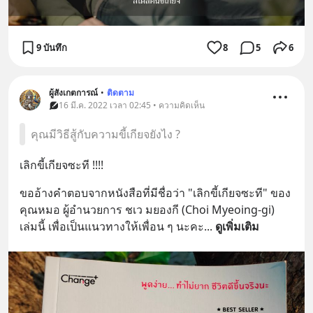
9 บันทึก
8
5
6
ผู้สังเกตการณ์
•
ติดตาม
16 มี.ค. 2022 เวลา 02:45 • ความคิดเห็น
คุณมีวิธีสู้กับความขี้เกียจยังไง ?
เลิกขี้เกียจซะที !!!!
ขออ้างคำตอบจากหนังสือที่มีชื่อว่า "เลิกขี้เกียจซะที" ของ
คุณหมอ ผู้อำนวยการ ชเว มยองกี (Choi Myeoing-gi) 
เล่มนี้ เพื่อเป็นแนวทางให้เพื่อน ๆ นะคะ
... 
ดูเพิ่มเติม