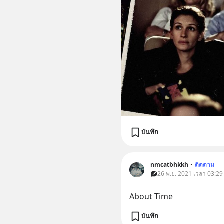
บันทึก
nmcatbhkkh
•
ติดตาม
26 พ.ย. 2021 เวลา 03:29 
About Time
บันทึก