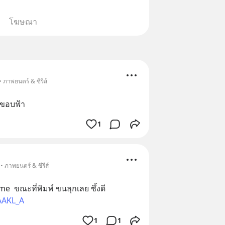
โฆษณา
 ภาพยนตร์ & ซีรีส์
ดขอบฟ้า
1
• ภาพยนตร์ & ซีรีส์
sweet november   only time  ขณะที่พิมพ์ ขนลุกเลย ซึ้งดี 
AAKL_A
1
1