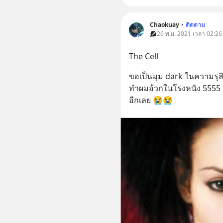
Chaokuay
•
ติดตาม
26 พ.ย. 2021 เวลา 02:26 
The Cell
ขอเป็นมุม dark ในความรุสึกผม
ทำผมอ้วกในโรงหนัง 5555 เ
อีกเลย 😭😭