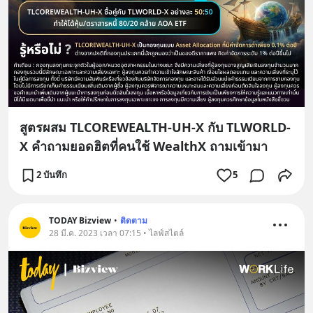
สูตรผสม TLCOREWEALTH-UH-X กับ TLWORLD-
X คำถามยอดฮิตที่คนใช้ WealthX ถามเข้ามา
2 บันทึก
5
TODAY Bizview
•
ติดตาม
28 มี.ค. 2023 เวลา 07:15 • ไลฟ์สไตล์