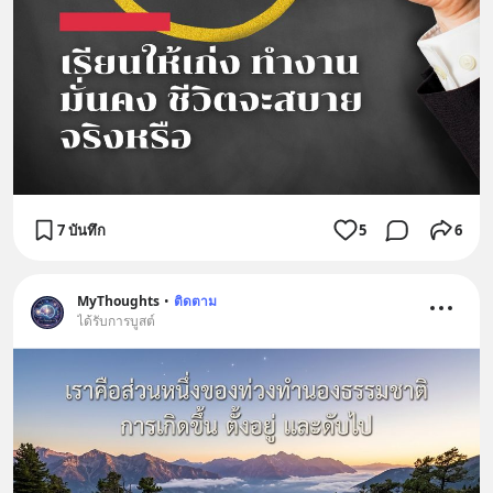
7 บันทึก
5
6
MyThoughts
•
ติดตาม
ได้รับการบูสต์