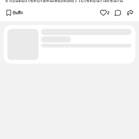
จำเป็นต้องใช้ที่บริษัทนี้เพียงที่เดียว ไปใช้ที่อื่นก็ได้เช่นกัน
บันทึก
2