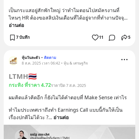
เป็นกระแสอยู่สักพักใหญ่ ว่าทำไมตอนไปสมัครงานที่
ไหนๆ HR ต้องขอสลิปเงินเดือนที่ได้อยู่จากที่ทำงานปัจจุ
... 
อ่านต่อ
7 บันทึก
11
5
หุ้นวันละตัว
•
ติดตาม
8 ส.ค. 2025 เวลา 06:42 • หุ้น & เศรษฐกิจ
LTMH
🇹🇭
กระทิง ที่ราคา 4.72
ราคาปิด 7 ส.ค. 2025
ผมคิดแล้วคิดอีก ก็ยังไม่ได้คำตอบที่ Make Sense เท่าไร
ทำไมประเทศเราถึงทำ Earnings Call แบบนี้กันให้เป็น
เรื่องปกติไม่ได้วะ ?
... 
อ่านต่อ