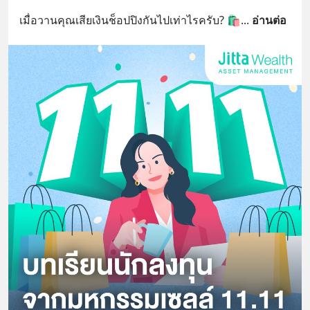
เมื่อวานคุณเสียเงินช็อปปิงกันไปเท่าไรครับ? 🛍️
... 
อ่านต่อ