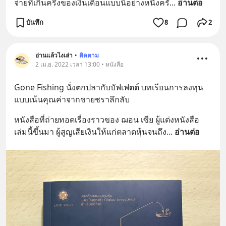
จ่ายที่เกินครึ่งของเงินเดือนแบบนี้อย่างหนึ่งครั
... 
อ่านต่อ
บันทึก
8
2
อ่านแล้วไงเล่า
•
ติดตาม
2 เม.ย. 2022 เวลา 13:00 • หนังสือ
Gone Fishing นั่งตกปลากับบัฟเฟตต์ บทเรียนการลงทุน
แบบเน้นคุณค่าจากชายชราลึกลับ
หนังสือที่ถ่ายทอดเรื่องราวของ ฌอน เซีย ผู้แต่งหนังสือ
เล่มนี้ขึ้นมา ผู้สูญเสียเงินให้แก่ตลาดหุ้นจนถึง
... 
อ่านต่อ