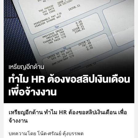
เหรียญอีกด้าน ทำไม HR ต้องขอสลิปเงินเดือน เพื่อ
จ้างงาน
บทความโดย โน้ต-ศรัณย์ คุ้งบรรพต