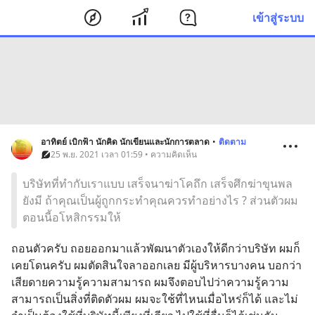
เข้าสู่ระบบ
อาทิตย์ เบิกฟ้า นักคิด นักเขียนและนักการตลาด
•
ติดตาม
25 พ.ย. 2021 เวลา 01:59 • ความคิดเห็น
บริษัทที่ทำกับเราแบบ เสร็จนาฆ่าโคถึก เสร็จศึกฆ่าขุนพล
ยังมี ถ้าคุณเป็นผู้ถูกกระทำคุณควรทำอย่างไร ? ส่วนตัวผม
ตอนนี้อโหสิกรรมให้
ถอนตัวครับ ถอยออกมาแล้วพัฒนาตัวเองให้ดีกว่าบริษัท ผมก็
เคยโดนครับ ผมตัดสินใจลาออกเลย มีผู้บริหารบางคน บอกว่า
เสียดายความรู้ความสามารถ ผมจึงตอบไปว่าความรู้ความ
สามารถเป็นสิ่งที่ติดตัวผม ผมจะใช้ที่ไหนเมื่อไหร่ก็ได้ และไม่