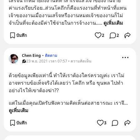
เสร็จนาก็หมายถึงงานที่ทำสำเร็จแล้วเจ้าของงานจ่าย
ค่าแรงเรียบร้อย..ส่วนโคถึกก็คือแรงงานที่ทำหน้าที่แทน
เจ้าของงานเมื่องานเสร็จหรืองานหมดเจ้าของงานก็ไม่
จำเป็นที่จะต้องมีค่าใช้จ่ายในการจ้างงาน..
... 
ดูเพิ่มเติม
บันทึก
2
2
Chen Eing
•
ติดตาม
23 พ.ย. 2021 เวลา 07:57 • ความคิดเห็น
ด้วยข้อมูลเพียงเท่านี้ ทำให้เราต้องใคร่ครวญค่ะ เราไม่
อาจทราบข้อเท็จจริงได้เลยว่า โคถึก หรือ ขุนพล ไปทำ
อย่างไรให้เขาต้องฆ่า??
แต่ในเมื่อคุณเปิดรับฟังความคิดเห็นต่อสาธารณะ เราจึ
... 
ดูเพิ่มเติม
บันทึก
3