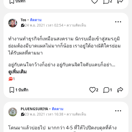
บันทึก
2
Tos
•
ติดตาม
24 พ.ย. 2021 เวลา 02:54 • ความคิดเห็น
ทำงานทำธุรกิจก็เหมือนสงคราม นักรบเมื่อเข้าสู่สมรภูมิ
ย่อมต้องมีบาดแผลไม่มากก็น้อย เราอยู่ใต้อาณัติใครย่อม
ได้รับผลที่ตามมา
อยู่กับคนใจกว้างก็อย่าง อยู่กับคนจิตใจคับแคบก็อย่า
... 
ดูเพิ่มเติม
1
1 บันทึก
2
1
PLUENGSURIYA
•
ติดตาม
23 พ.ย. 2021 เวลา 16:38 • ความคิดเห็น
โดนมาแล้วบ่อยไป  มากกว่า 4-5 ที่ให้ไปปิดงบดุลที่ค้าง