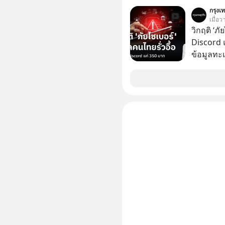
ระเบิดนิว
กรุงเท
ล้มแชมป์
เมื่อ
ในปัจจุบัน มีอะไ
วิกฤติ ‘ภ
เปลี่ยนโล
Discord แ
ทะเลาะกั
ข้อมูลทะ
เมื่อกว่าร้อยปีก่อน! จาก
อยู่ในมื
สาระและไ
350 บาท 
ระดับล้า
ขึ้นได้อ
ประวัติศา
นี้เราจะม
ครับ เลือกฟังกันได้เลยนะครับ อย่าลืมกด Follow
ติดตาม P
ของผมกันด้วยนะครั
https://tinyu
Podcast : h
Podbean : https://tinyurl.com/mvnx
ฟังผ่าน Y
https://you