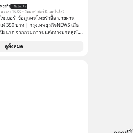
เคลียร์ อัลกอริทึมของ Google ที่ใช้โค่น
พธุรกิจ
ยืนยันแล้ว
เก่าอย่าง Yahoo และความฉลาดของ AI
วาน เวลา 16:00 • วิทยาศาสตร์ & เทคโนโลยี
รที่เหมือนกัน? เชื่อหรือไม่ว่า สิ่ง
ัยไซเบอร์’ ข้อมูลคนไทยรั่วอื้อ ขายผ่าน
กทั้งหมดนี้ ล้วนมีจุดเริ่มต้นมาจาก “การ
ค่ 350 บาท | กรุงเทพธุรกิจNEWS เมื่อ
น” ของนักคณิตศาสตร์ชาวรัสเซียสองคน
เบียนรถ จากกรมการขนส่งทางบกหลุดไป
สมการที่เคยถูกมองว่าไร้
อมิจฉาชีพ และถูกขายในตลาดมืดด้วยราคา
ม่มีประโยชน์ สู่รากฐานของเทคโนโลยี
รัฐบาลทำยังไงต่อ?
ดูทั้งหมด
นล้านดอลลาร์ จุดกำเนิดของสมการนี้เกิด
ย่างไร และมันเข้ามาพลิกโฉมหน้า
สตร์มนุษยชาติจนถึงยุค AI ได้อย่างไร EP
าเจาะลึกเบื้องหลังความลับนี้ไปพร้อมกัน
odCast ช่อง Geek Forever’s Podcast
บ 🎧 ฟังผ่าน Spotify :
rl.com/mr32c4h3 🎧 ฟังผ่าน Apple
ttps://apple.co/2lEqPPg 🎧 ฟังผ่าน
k4wy 🎧
outube :
tu.be/KQ3bzHfpTKc The original