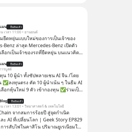
นแมน
ยืนยันแล้ว
วาน เวลา 11:00 • ยานยนต์
มยืดหยุ่นแบบใหม่ของการเป็นเจ้าของ
-Benz ล่าสุด Mercedes-Benz เปิดตัว
อกเป็นเจ้าของรถที่ยืดหยุ่น บนแนวคิด
Fit You ยืดได้ตามสไตล์คุณ ด้วย
นแมน
ยืนยันแล้ว
e” ตอบโจทย์ Lifestyle การเป็นเจ้าของ
การบูสต์
แบบการเงินได้เอง ครบสัญญาจะผ่อนต่อ
น 10 ผู้นำ ทั้งซัปพลายเชน AI จีน /โดย
อซื้อขาดก็ได้ เช่น
 ✅ลงทุนตรง คัด 10 ผู้นำเน้น ๆ ในธีม AI
ลือกหุ้นใหม่ 9 ตัว เข้ากองทุน ✅ร่วมเป็น
้นำ AI จีน ตั้งแต่โรงงานผลิตชิป หน่วย
Blog
ยืนยันแล้ว
มเดล AI ยันหุ่นยนต์ ✅ได้การรับยกเว้น
วาน เวลา 13:01 • วิทยาศาสตร์ & เทคโนโลยี
ital Gain ตามกฎหมายภาษีของ
hain จากสมการร้อยปี สู่จุดกำเนิด
ทย
ละ AI ที่เปลี่ยนโลก | Geek Story EP829
า การสับไพ่ในคาสิโน ปริมาณยูเรเนียมใน