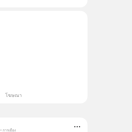
โฆษณา
• การเมือง