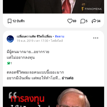
12 บันทึก
69
5
34
เปลี่ยนความคิด ชีวิตก็เปลี่ยน
•
ติดตาม
19 ต.ค. 2019 เวลา 17:30 • ไลฟ์สไตล์
มีผู้คนมากมาย...อยากรวย
แต่ไม่อยากลงทุน
1
ตลอดชีวิตผมเจอคนแบบนี้เยอะมาก
อยากมีเงินเพิ่ม แต่พอให้ทำโอที
... 
อ่านต่อ