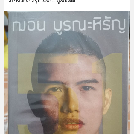
ละบทจะมาสรุปให้ฟัง
... 
ดูเพิ่มเติม