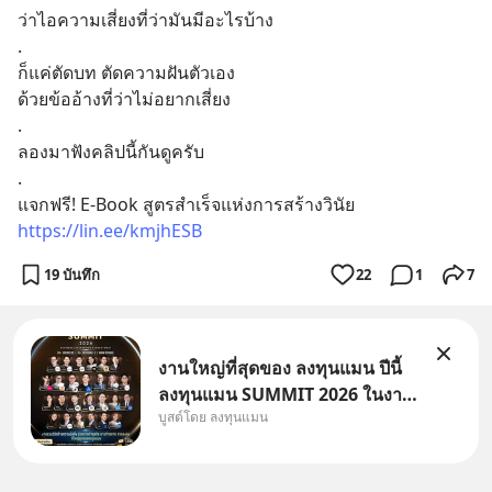
ว่าไอความเสี่ยงที่ว่ามันมีอะไรบ้าง
.
ก็แค่ตัดบท ตัดความฝันตัวเอง
ด้วยข้ออ้างที่ว่าไม่อยากเสี่ยง
.
ลองมาฟังคลิปนี้กันดูครับ
.
แจกฟรี! E-Book สูตรสำเร็จแห่งการสร้างวินัย
https://lin.ee/kmjhESB
19 บันทึก
22
1
7
งานใหญ่ที่สุดของ ลงทุนแมน ปีนี้
ลงทุนแมน SUMMIT 2026 ในงาน
บูสต์โดย ลงทุนแมน
นี้จะมีเจ้าของธุรกิจ Dr.PONG,
หมึกกรุบ, Srichand, Jones’
Salad, LA GLACE, Fastwork,