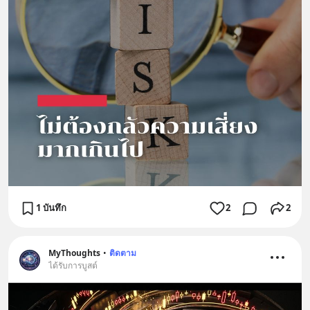
1 บันทึก
2
2
MyThoughts
•
ติดตาม
ได้รับการบูสต์