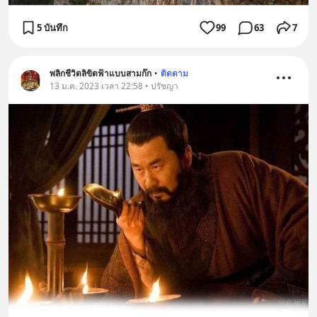
5 บันทึก
99
63
7
พลิกชีวิตลิขิตฟ้าแบบสามก๊ก
•
ติดตาม
13 ม.ค. 2023 เวลา 22:58 • ปรัชญา