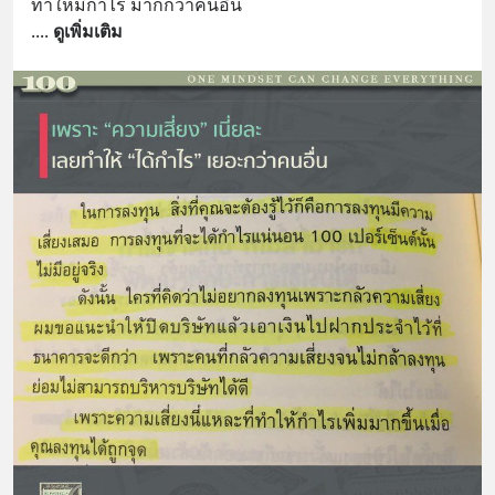
ทำให้มีกำไร มากกว่าคนอื่น 
หลับมีประสิทธิภาพมากยิ่งขึ้น 📍 สนใจ
.
... 
ดูเพิ่มเติม
สั่งซื้อสินค้า Diip CBD 💬 LINE :
@diipgeek 🔗 หรือกดลิงก์
https://lin.ee/U91Fzyz