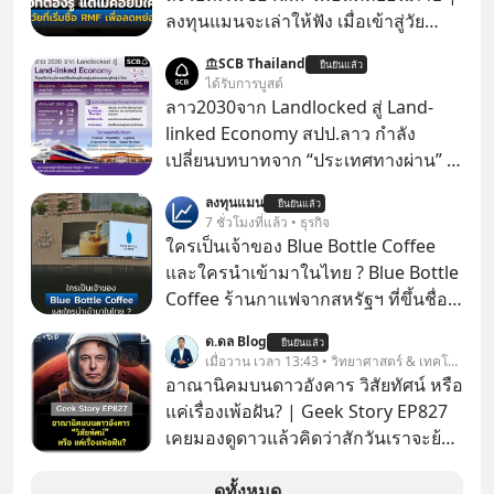
ลงทุนแมนจะเล่าให้ฟัง เมื่อเข้าสู่วัย
ทำงานและเริ่มมีรายได้ถึงเกณฑ์เสีย
SCB Thailand
ยืนยันแล้ว
ภาษี หลายคนมักได้รับคำแนะนำให้
ได้รับการบูสต์
ลงทุนใน RMF เพราะนอกจากจะช่วยลด
ลาว2030จาก Landlocked สู่ Land-
หย่อนภาษีได้แล้ว ยังเป็นโอกาสในการ
linked Economy สปป.ลาว กำลัง
สร้างความมั่งคั่งระยะยาว แต่น้อยคน
เปลี่ยนบทบาทจาก “ประเทศทางผ่าน” สู่
นักที่จะลงลึกว่า ถ้าลงทุนใน RMF ควรรู้
“ศูนย์กลางเศรษฐกิจและโลจิสติกส์”
ลงทุนแมน
อะไรบ้าง ควรดู ตรงไหน ทำอย่างไร ถึง
ยืนยันแล้ว
ของอนุภูมิภาคลุ่มแม่น้ำโขง
7 ชั่วโมงที่แล้ว • ธุรกิจ
จะดีกับเรา แล้วเราควรรู้ข้อมูลอะไร
ใครเป็นเจ้าของ Blue Bottle Coffee
เกี่ยวกับ RMF บ้าง เพื่อให้นำไปใช้ต่อได้
และใครนำเข้ามาในไทย ? Blue Bottle
จริง ๆ ลงทุนแมนจะเล่าให้ฟัง
Coffee ร้านกาแฟจากสหรัฐฯ ที่ขึ้นชื่อ
เรื่องความพิถีพิถัน กำลังจะเปิดสาขา
ด.ดล Blog
ยืนยันแล้ว
แรกในประเทศไทย ที่ Central Park
เมื่อวาน เวลา 13:43 • วิทยาศาสตร์ & เทคโนโลยี
อาณานิคมบนดาวอังคาร วิสัยทัศน์ หรือ
แค่เรื่องเพ้อฝัน? | Geek Story EP827
เคยมองดูดาวแล้วคิดว่าสักวันเราจะย้าย
ไปอยู่บนดาวอังคารตามที่ Elon Musk
หรือ Jeff Bezos บอกไว้หรือเปล่า ภาพ
ดูทั้งหมด