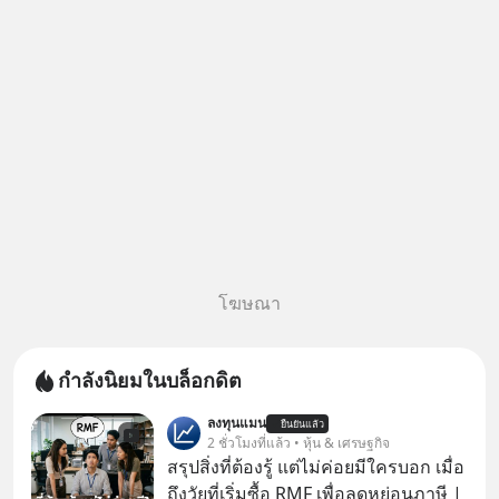
MizuMi, KARMART, อิชิตัน มา
แชร์ความรู้การสร้างธุรกิจ
โฆษณา
กำลังนิยมในบล็อกดิต
ลงทุนแมน
ยืนยันแล้ว
2 ชั่วโมงที่แล้ว • หุ้น & เศรษฐกิจ
สรุปสิ่งที่ต้องรู้ แต่ไม่ค่อยมีใครบอก เมื่อ
ถึงวัยที่เริ่มซื้อ RMF เพื่อลดหย่อนภาษี |