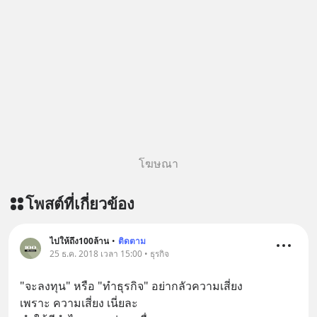
ฟังผ่าน Apple Podcast :
https://apple.co/2lEqPPg 🎧 ฟังผ่าน
Podbean :
https://tinyurl.com/4kurcs6x 🎧 ฟัง
ผ่าน Youtube :
https://youtu.be/W2U60tbaMqM
The original article appeared here
https://www.tharadhol.com/geek-
story-ep827-is-a-colony-on-mars-
real/ ติดตามสาระดี ๆ อัพเดททุกวันผ่าน
โฆษณา
Line OA ด.ดล Blog คลิกเลย -->
https://lin.ee/aMEkyNA
โพสต์ที่เกี่ยวข้อง
========================= 📣
สนับสนุนโดย 📣
=========================
ไปให้ถึง100ล้าน
•
ติดตาม
25 ธ.ค. 2018 เวลา 15:00 • ธุรกิจ
เครียด หลับยาก ผมอยากแนะนำ
ผลิตภัณฑ์เสริมอาหาร Diip CBD ช่วย
"จะลงทุน" หรือ "ทำธุรกิจ" อย่ากลัวความเสี่ยง
บรรเทาความเครียด ลดความวิตกกังวล
เพราะ ความเสี่ยง เนี่ยละ 
เพิ่มการผ่อนคลาย ซึ่งช่วยให้การนอน