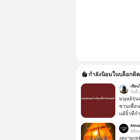
กำลังนิยมในบล็อกดิต
เขียนไ
วันนี
มนุษย์รุ่น
ชวนเพื่อนๆ
แต้จิ๋วที่
ป๊าผมเห็น
Amaz
อยากดูมาก ด้วยเพราะว่าอากงก็มาจากเมื
ได้รับ
ก็พูดแต้จิ
งดงามเหม