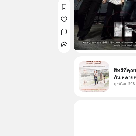
สิทธิที่คุณ
กัน หลายค
บูสต์โดย SCB
แม่ ก็ย่อ
สองฝ่าย" 
ได้กำหนดไ