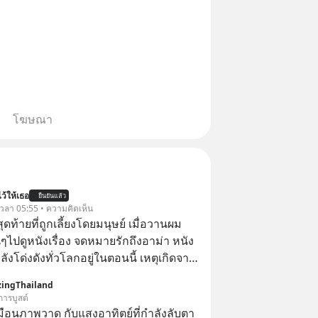
โฆษณา
ว้ให้เธอ
ยืนยันแล้ว
้ เวลา 05:55 • ความคิดเห็น
สุดท้ายที่ถูกเลี้ยงโดยมนุษย์ เมื่อวานผม
ไปดูหนังเรื่อง จดหมายรักถึงอาม่า หนัง
กำลังโด่งดังทั่วโลกอยู่ในตอนนี้ เหตุเกิดจาก
โปสเตอร์หนังเรื่องนี้หลายเดือนก่อนและ
ingThailand
องจีน ป๊า
การบูสต์
๋วได้ มีเรื่องราวมีความผูกพันที่ได้ยินตั้งแต่
ือนภาพวาด กับแสงอาทิตย์ที่กำลังลับตา