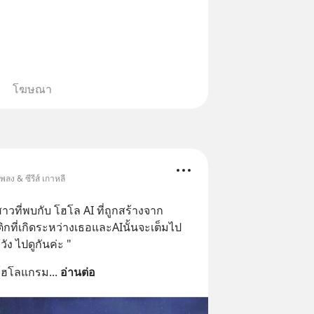
โฆษณา
ลง & ซีรีส์ เกาหลี
งสาวที่พบกับ โฮโล AI ที่ถูกสร้างจาก
กที่เกิดระหว่างเธอและAIนั้นจะเต็มไป
ง ไปดูกันค่ะ "
ักโฮโลแกรม
... 
อ่านต่อ