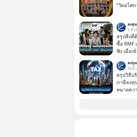
เด็ก
”วัดอโศก
ลงทุ
5 ชั่ว
สรุปสิ่งที่
ซื้อ RMF 
ฟัง เมื่อเ
ภาษี หลายคนมักได้รับคำแนะนำให้ลงทุนใน RMF
ลงทุ
เพราะนอก
วันนี้
โอกาสในการ
สรุปวิธี
นักที่จะลงลึก
ภาษีลงทุ
ควรดู ตรง
หมายความ
ควรรู้ข้อ