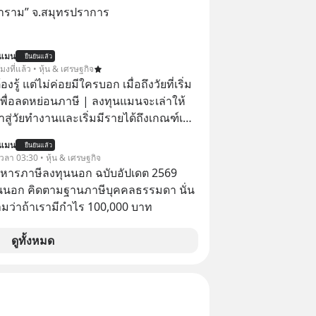
าราม” จ.สมุทรปราการ
นแมน
ยืนยันแล้ว
โมงที่แล้ว • หุ้น & เศรษฐกิจ
ต้องรู้ แต่ไม่ค่อยมีใครบอก เมื่อถึงวัยที่เริ่ม
เพื่อลดหย่อนภาษี | ลงทุนแมนจะเล่าให้
ข้าสู่วัยทำงานและเริ่มมีรายได้ถึงเกณฑ์เสีย
นแมน
ยืนยันแล้ว
จากจะช่วยลดหย่อนภาษีได้แล้ว ยังเป็น
 เวลา 03:30 • หุ้น & เศรษฐกิจ
สร้างความมั่งคั่งระยะยาว แต่น้อยคน
บริหารภาษีลงทุนนอก ฉบับอัปเดต 2569
ว่า ถ้าลงทุนใน RMF ควรรู้ อะไรบ้าง
นนอก คิดตามฐานภาษีบุคคลธรรมดา นั่น
ไหน ทำอย่างไร ถึงจะดีกับเรา แล้วเรา
ว่าถ้าเรามีกำไร 100,000 บาท
มูลอะไรเกี่ยวกับ RMF บ้าง เพื่อให้นำไปใช้
ต่อได้จริง ๆ ลงทุนแมนจะเล่าให้ฟัง
ดูทั้งหมด