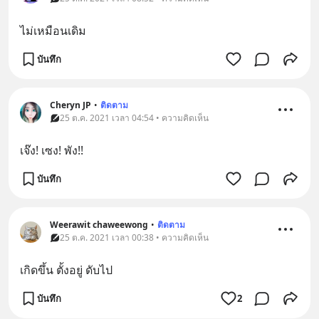
ไม่เหมือนเดิม
บันทึก
Cheryn JP
•
ติดตาม
25 ต.ค. 2021 เวลา 04:54 • ความคิดเห็น
เจ๊ง! เซง! พัง!!
บันทึก
Weerawit chaweewong
•
ติดตาม
25 ต.ค. 2021 เวลา 00:38 • ความคิดเห็น
เกิดขึ้น ตั้งอยู่ ดับไป
บันทึก
2