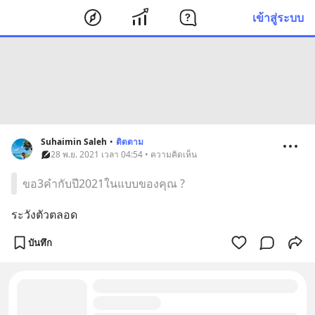
เข้าสู่ระบบ
Suhaimin Saleh
•
ติดตาม
28 พ.ย. 2021 เวลา 04:54 • ความคิดเห็น
ขอ3คำกับปี2021ในแบบของคุณ ?
ระวังตัวตลอด
บันทึก