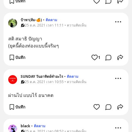
บันทึก
ป้าพา(ส้ม-🍊)
•
ติดตาม
25 ต.ค. 2021 เวลา 11:11 • ความคิดเห็น
สติ สมาธิ ปัญญา
(ยุคนี้ต้องท่องแบบนี้จริมๆ
บันทึก
1
SUNDAY วันอาทิตย์ทำอะไร
•
ติดตาม
25 ต.ค. 2021 เวลา 10:55 • ความคิดเห็น
ผ่านไป แบบไร้ อนาคต
บันทึก
black
•
ติดตาม
25 ต.ค. 2021 เวลา 08:52 • ความคิดเห็น