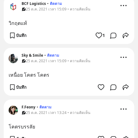
BCF Logistics
•
ติดตาม
25 ต.ค. 2021 เวลา 15:09 • ความคิดเห็น
วิกฤตแท้
บันทึก
1
Sky & Smile
•
ติดตาม
25 ต.ค. 2021 เวลา 15:09 • ความคิดเห็น
เหนื่อย โคตร โคตร
บันทึก
F.Feony
•
ติดตาม
25 ต.ค. 2021 เวลา 13:24 • ความคิดเห็น
โคตรบรรลัย