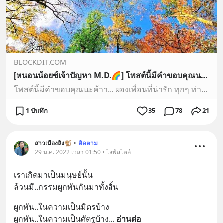
BLOCKDIT.COM
[หนอนน้อยซ์เจ้าปัญหา M.D.🌈] โพสต์นี้มีคำขอบคุณนะค้าา... ผองเพื่อนที่น่ารัก ทุกๆ ท่าน 🥰💝🙏
โพสต์นี้มีคำขอบคุณนะค้าา... ผองเพื่อนที่น่ารัก ทุกๆ ท่าน 🥰💝🙏
1 บันทึก
35
78
21
สาวเมืองลิง🐒
•
ติดตาม
29 ม.ค. 2022 เวลา 01:50 • ไลฟ์สไตล์
เราเกิดมาเป็นมนุษย์นั้น
ล้วนมี..กรรมผูกพันกันมาทั้งสิ้น
ผูกพัน..ในความเป็นมิตรบ้าง 
ผูกพัน..ในความเป็นศัตรูบ้าง
... 
อ่านต่อ