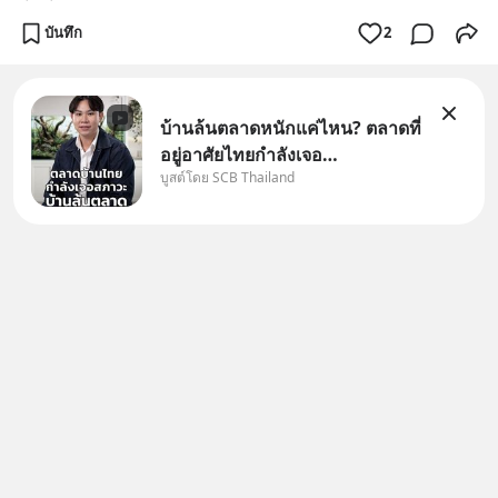
บันทึก
2
บ้านล้นตลาดหนักแค่ไหน? ตลาดที่
อยู่อาศัยไทยกำลังเจอ
บูสต์โดย SCB Thailand
Oversupply หนักกว่าที่คิด และ
ปัญหานี้อาจไม่ได้จบแค่เรื่อง
เศรษฐกิจ #SCBEIC #อสังหา
#บ้านล้นตลาด #เศรษฐกิจไทย
#EICAround #SCBThailand
สามารถดูคลิปท