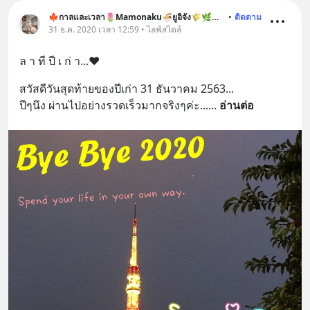
🍁กาลและเวลา🌷Mamonaku🍜ยูอิจัง🌾🌿🐶🐱
•
ติดตาม
31 ธ.ค. 2020 เวลา 12:59 • ไลฟ์สไตล์
ล า ที ปี เ ก่ า...❤️
สวัสดีวันสุดท้ายของปีเก่า 31 ธันวาคม 2563...
ปีๆนึง ผ่านไปอย่างรวดเร็วมากจริงๆค่ะ...
... 
อ่านต่อ