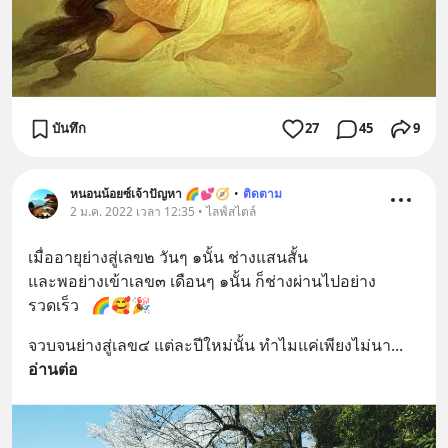
บันทึก
27
45
9
หนอนน้อยซ์เจ้าปัญหา 🌈💕🧭
•
ติดตาม
2 ม.ค. 2022 เวลา 12:35 • ไลฟ์สไตล์
เมื่ออายุย่างสู่เลข๒ วันๆ ๑นั้น ช่างแสนสั้น
และพอย่างเข้าเลข๓ เดือนๆ ๑นั้น ก็ช่างผ่านไปอย่าง
รวดเร็ว   🌈🥰🎉
จวบจนย่างสู่เลข๔ แต่ละปีใหม่นั้น ทำไมแค่เพียงไม่นา
... 
อ่านต่อ