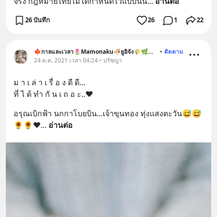
จริง กฎหมายไทยไม่ได้กำหนดไว้แบบนั้น
... 
อ่านต่อ
26 บันทึก
26
1
22
🍁กาลและเวลา🌷Mamonaku🍜ยูอิจัง🌾🌿🐶🐱
•
ติดตาม
24 ต.ค. 2021 เวลา 04:24 • ปรัชญา
ม า เ ล่ า เ รื่ อ ง ดี ดี...
ที่ ไ ด้ ทำ กั น เ ถ อ ะ..❤️
อรุณเบิกฟ้า นกกาโบยบิน...เจ้าขุนทอง ทุ่งแสงตะวัน😅😅
🌻🌻❤️
... 
อ่านต่อ