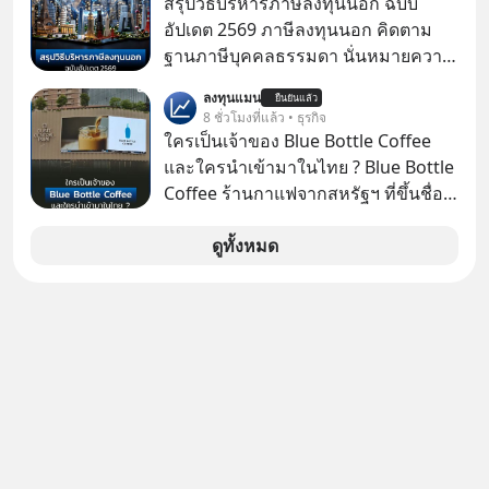
สรุปวิธีบริหารภาษีลงทุนนอก ฉบับ
คืน” #ป้าเก๋าเล่ากลโกง #แก้เกมกลโกง
อัปเดต 2569 ภาษีลงทุนนอก คิดตาม
#อยู่อย่างยั่งยืน #Cybersecurity #เตือน
ฐานภาษีบุคคลธรรมดา นั่นหมายความ
ภัยออนไลน์
ว่าถ้าเรามีกำไร 100,000 บาท
ลงทุนแมน
ยืนยันแล้ว
8 ชั่วโมงที่แล้ว • ธุรกิจ
ใครเป็นเจ้าของ Blue Bottle Coffee
และใครนำเข้ามาในไทย ? Blue Bottle
Coffee ร้านกาแฟจากสหรัฐฯ ที่ขึ้นชื่อ
เรื่องความพิถีพิถัน กำลังจะเปิดสาขา
แรกในประเทศไทย ที่ Central Park
ดูทั้งหมด