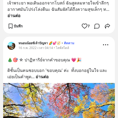
เจ้าพระยา พอเดินออกจากโบสถ์ ฉันสูดลมหายใจเข้าลึกๆ 
อากาศมันโปร่งโล่งดีนะ ฉันสัมผัสได้ถึงความสุขเล็กๆ ท
... 
อ่านต่อ
บันทึก
7
หนอนน้อยซ์เจ้าปัญหา 🌈💕🧭
•
ติดตาม
16 ก.พ. 2022 เวลา 04:14 • ไลฟ์สไตล์
🎄🎯 ☆ ปาฏิหาริย์จากคำขอบคุณ 💗🎉
ดิชั้นเป็นคนชอบบอก 'ขอบคุณ' ค่ะ  ทั้งบอกอยู่ในใจ และ
เอ่ยเป็นคำพูด
... 
อ่านต่อ