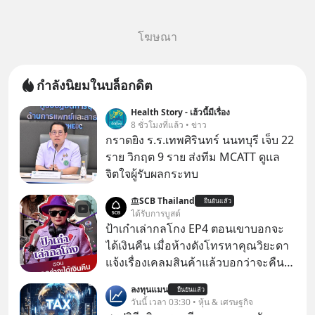
โฆษณา
กำลังนิยมในบล็อกดิต
Health Story - เฮ้วนี้มีเรื่อง
8 ชั่วโมงที่แล้ว • ข่าว
กราดยิง ร.ร.เทพศิรินทร์ นนทบุรี เจ็บ 22
ราย วิกฤต 9 ราย ส่งทีม MCATT ดูแล
จิตใจผู้รับผลกระทบ
SCB Thailand
ยืนยันแล้ว
ได้รับการบูสต์
ป้าเก๋าเล่ากลโกง EP4 ตอนเขาบอกจะ
ได้เงินคืน เมื่อห้างดังโทรหาคุณวิยะดา
แจ้งเรื่องเคลมสินค้าแล้วบอกว่าจะคืน
เงิน คุณวิยะดาจะได้เงินจริง หรือเป็น
ลงทุนแมน
ยืนยันแล้ว
เรื่องจ้อจี้ หาคำตอบได้ที่ “ป้าเก๋าเล่ากล
วันนี้ เวลา 03:30 • หุ้น & เศรษฐกิจ
โกง” EP4 ตอน “เขาบอกว่าจะได้เงิน