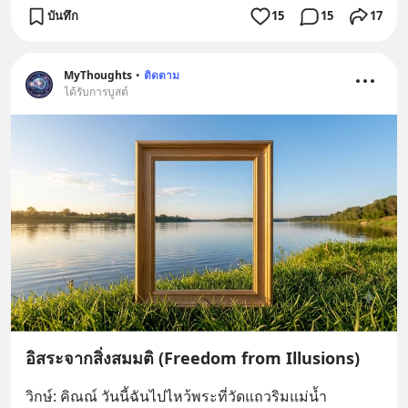
บันทึก
15
15
17
MyThoughts
•
ติดตาม
ได้รับการบูสต์
อิสระจากสิ่งสมมติ (Freedom from Illusions)
วิกษ์: คิณณ์ วันนี้ฉันไปไหว้พระที่วัดแถวริมแม่น้ำ