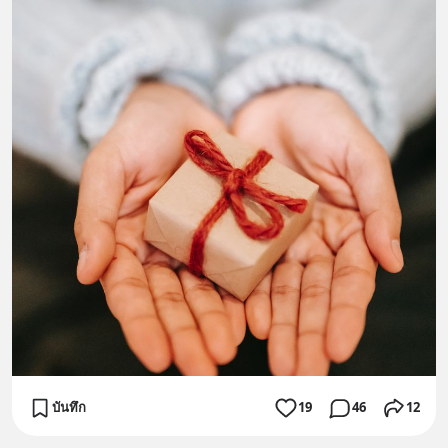
บันทึก
19
46
12