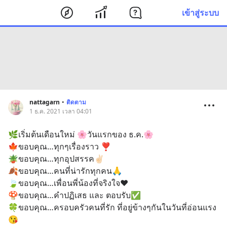
เข้าสู่ระบบ
nattagarn
•
ติดตาม
1 ธ.ค. 2021 เวลา 04:01
🌿เริ่มต้นเดือนใหม่ 🌸วันแรกของ ธ.ค.🌸
🍁ขอบคุณ…ทุกๆเรื่องราว ❣️
🪴ขอบคุณ…ทุกอุปสรรค✌🏻
🍂ขอบคุณ…คนที่น่ารักทุกคน🙏
🍃ขอบคุณ…เพื่อนพี่น้องที่จริงใจ♥️
🍄ขอบคุณ…คำปฏิเสธ และ ตอบรับ✅
🍀ขอบคุณ…ครอบครัวคนที่รัก ที่อยู่ข้างๆกันในวันที่อ่อนแรง
😘