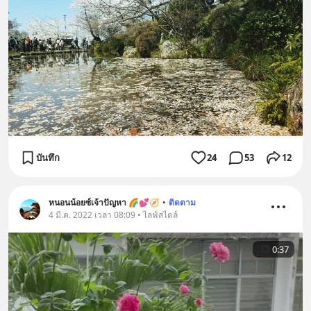
บันทึก
24
53
12
หนอนน้อยซ์เจ้าปัญหา 🌈💕🧭
•
ติดตาม
4 มี.ค. 2022 เวลา 08:09 • ไลฟ์สไตล์
0:37