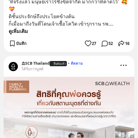
'ที่จริงแล้ว มนุษย์เราไร้ซึ่งขีดจำกัด มากกว่าที่คาดไว้'  🥰
💝
ดิชั้นประจักษ์ถึงประโยคข้างต้น
ก็เมื่อมาถึงวันที่โดนเจ้าเชื้อโควิด เข้ารุกราน รพ.
... 
ดูเพิ่มเติม
บันทึก
27
52
16
SCB Thailand
•
ติดตาม
ยืนยันแล้ว
ได้รับการบูสต์