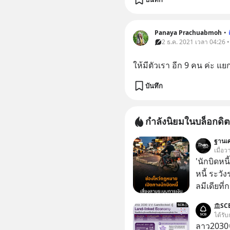
Panaya Prachuabmoh
•
2 ธ.ค. 2021 เวลา 04:26 
ให้มีตัวเรา อีก 9 คน ค่ะ แย
บันทึก
กำลังนิยมในบล็อกดิต
ฐานเศ
เมื่อว
'นักบิดหน
หนี้ ระว
ลมีเดียที่
Bank ธนา
SC
รายแรกขอ
ได้รับ
ล่าสุดเมื
ลาว2030จ