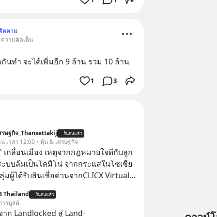
ติดตาม
• ความคิดเห็น
กกันทำ จะได้เพิ่มอีก 9 ล้าน รวม 10 ล้าน
1
3
รษฐกิจ_Thansettakij
ยืนยันแล้ว
าน เวลา 12:00 • หุ้น & เศรษฐกิจ
ี้' เกลื่อนเมือง เหตุจากกฎหมายใจดีกับลูก
ังระบบล้มเป็นโดมิโน่ จากกระแสในโซเชีย
กลุ่มผู้ได้รับสินเชื่อด่วนจากCLICX Virtual
คารพาณิชย์ไร้สาขา (Virtual Bank)
B Thailand
ยืนยันแล้ว
งไทย แสดงเจตนาจะไม่ชำระหนี้คืน
การบูสต์
่อวันที่ 4 สิงหาคม 2569 CLICX ออก
าก Landlocked สู่ Land-