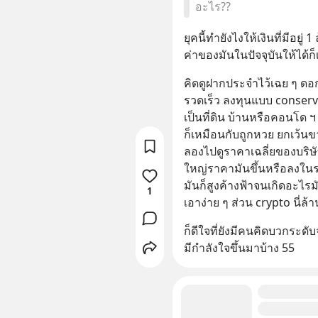
อะไร??
ยุคนี้ทำยังไงให้เงินที่มีอยู่
ค่าของมันในปัจจุบันให้ได้ก
คิดดูฝากประจำไว้เฉย ๆ ดอกเบี
รวดเร็ว ลงทุนแบบ conservat
เป็นที่ดิน บ้านหรือคอนโด 
ก็เหมือนกับถูกหวย ยกเว้น
ลองไปดูราคาเฉลี่ยของบริษัท
ใหญ่ราคามันขึ้นหรือลงในรอบ
มันก็สูงค้างฟ้าจนเกิดอะไรม
1
เอาง่าย ๆ ส่วน crypto นี่ล
ก็ดีใจที่ยังมีคนคิดบวกระดับ
มีกำลังใจขึ้นมาบ้าง 55