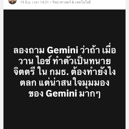
19 มิ.ย. เวลา 14:31 • วิทยาศาสตร์ & เทคโนโลยี