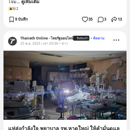
โจม
... 
ดูเพิ่มเติม
2
9 บันทึก
35
3
13
Thairath Online - ไทยรัฐออนไลน์
•
ติดตาม
ยืนยันแล้ว
25 พ.ย. 2025 เวลา 03:30 • ข่าว
แห่ส่งกำลังใจ พยาบาล รพ.หาดใหญ่ ให้คำมั่นดูแล