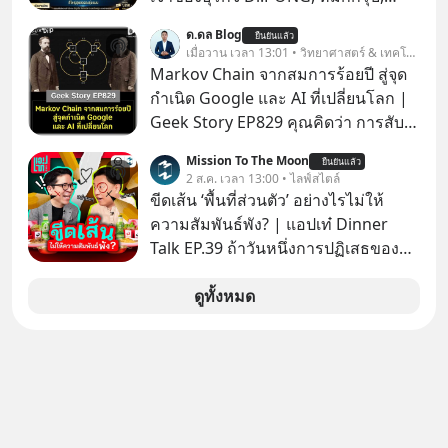
Srichand, Jones’ Salad, LA GLACE,
ด.ดล Blog
ยืนยันแล้ว
Fastwork, MizuMi, KARMART, อิชิตัน
เมื่อวาน เวลา 13:01 • วิทยาศาสตร์ & เทคโนโลยี
มาแชร์ความรู้การสร้างธุรกิจ
Markov Chain จากสมการร้อยปี สู่จุด
กำเนิด Google และ AI ที่เปลี่ยนโลก |
Geek Story EP829 คุณคิดว่า การสับ
ไพ่ในคาสิโน ปริมาณยูเรเนียมในระเบิด
Mission To The Moon
ยืนยันแล้ว
นิวเคลียร์ อัลกอริทึมของ Google ที่ใช้
2 ส.ค. เวลา 13:00 • ไลฟ์สไตล์
โค่นล้มแชมป์เก่าอย่าง Yahoo และ
ขีดเส้น ‘พื้นที่ส่วนตัว’ อย่างไรไม่ให้
ความฉลาดของ AI ในปัจจุบัน มีอะไรที่
ความสัมพันธ์พัง? | แอปเท๋ Dinner
เหมือนกัน? เชื่อหรือไม่ว่า สิ่งเปลี่ยนโลก
Talk EP.39 ถ้าวันหนึ่งการปฏิเสธของ
ทั้งหมดนี้ ล้วนมีจุดเริ่มต้นมาจาก “การ
เราทำให้อีกฝ่ายรู้สึกเจ็บปวด คิดว่าเรา
ทะเลาะกัน” ของนักคณิตศาสตร์ชาว
ตั้งกำแพงใส่และมองว่าเราเห็นแก่ตัวทั้ง
ดูทั้งหมด
รัสเซียสองคนเมื่อกว่าร้อยปีก่อน! จาก
ที่เราเองก็ไม่เคยปฏิเสธใครอย่างนี้มา
สมการที่เคยถูกมองว่าไร้สาระและไม่มี
ก่อน แต่พอตั้งใจจะ ‘สร้างขอบเขต’ เพื่อ
ประโยชน์ สู่รากฐานของเทคโนโลยี
ตัวเองดูสักครั้ง กลับทำให้เกิดรอยร้าว
ระดับล้านล้านดอลลาร์ จุดกำเนิดของ
ในความสัมพันธ์เสียอย่างนั้น โดยราย
สมการนี้เกิดขึ้นได้อย่างไร และมันเข้า
การแอปเท๋ Dinner Talk ในวันนี้โฮสต์
มาพลิกโฉมหน้าประวัติศาสตร์
ทั้ง 2 ท่าน แทป-รวิศ หาญอุตสาหะ และ