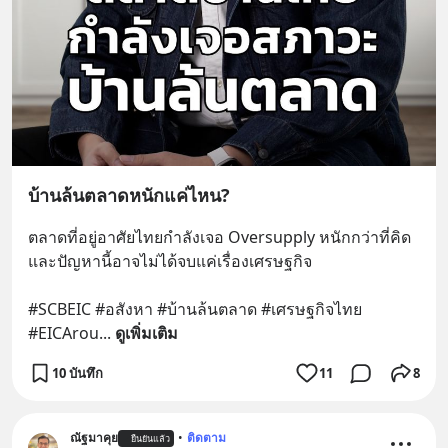
บ้านล้นตลาดหนักแค่ไหน?
ตลาดที่อยู่อาศัยไทยกำลังเจอ Oversupply หนักกว่าที่คิด 
และปัญหานี้อาจไม่ได้จบแค่เรื่องเศรษฐกิจ 
#SCBEIC #อสังหา #บ้านล้นตลาด #เศรษฐกิจไทย 
#EICArou
... 
ดูเพิ่มเติม
10 บันทึก
11
8
ณัฐมาคุย
•
ติดตาม
ยืนยันแล้ว