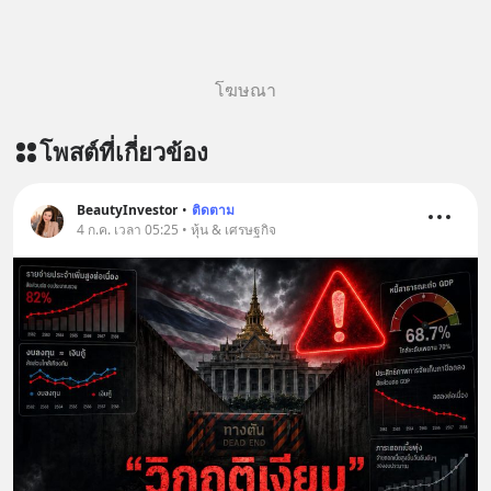
========================= 📣
สนับสนุนโดย 📣
=========================
โฆษณา
เครียด หลับยาก ผมอยากแนะนำ
ผลิตภัณฑ์เสริมอาหาร Diip CBD ช่วย
โพสต์ที่เกี่ยวข้อง
บรรเทาความเครียด ลดความวิตกกังวล
เพิ่มการผ่อนคลาย ซึ่งช่วยให้การนอน
หลับมีประสิทธิภาพมากยิ่งขึ้น 📍 สนใจ
BeautyInvestor
•
ติดตาม
สั่งซื้อสินค้า Diip CBD 💬 LINE :
4 ก.ค. เวลา 05:25 • หุ้น & เศรษฐกิจ
@diipgeek 🔗 หรือกดลิงก์
https://lin.ee/U91Fzyz