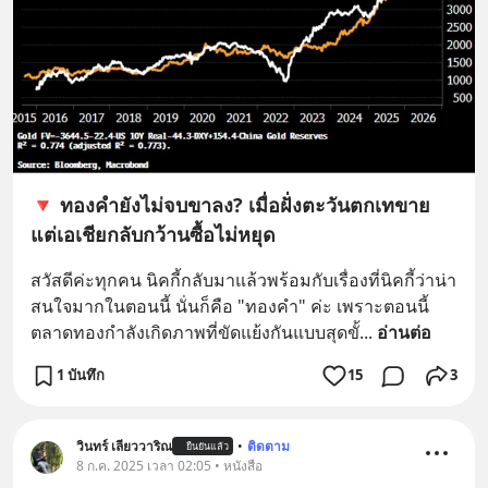
🔻 ทองคำยังไม่จบขาลง? เมื่อฝั่งตะวันตกเทขาย
แต่เอเชียกลับกว้านซื้อไม่หยุด
สวัสดีค่ะทุกคน นิคกี้กลับมาแล้วพร้อมกับเรื่องที่นิคกี้ว่าน่า
สนใจมากในตอนนี้ นั่นก็คือ "ทองคำ" ค่ะ เพราะตอนนี้
ตลาดทองกำลังเกิดภาพที่ขัดแย้งกันแบบสุดขั้
... 
อ่านต่อ
1 บันทึก
15
3
วินทร์ เลียววาริณ
•
ติดตาม
ยืนยันแล้ว
8 ก.ค. 2025 เวลา 02:05 • หนังสือ