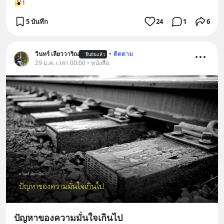
1
5 บันทึก
24
1
6
วินทร์ เลียววาริณ
•
ติดตาม
ยืนยันแล้ว
29 ม.ค. เวลา 00:00 • หนังสือ
ปัญหาของความมั่นใจเกินไป