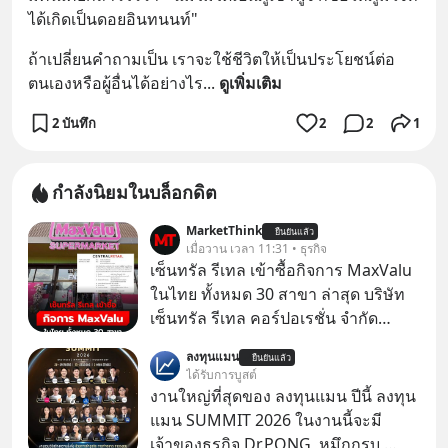
ได้เกิดเป็นดอยอินทนนท์"
ถ้าเปลี่ยนคำถามเป็น เราจะใช้ชีวิตให้เป็นประโยชน์ต่อ
ตนเองหรือผู้อื่นได้อย่างไร
... 
ดูเพิ่มเติม
2 บันทึก
2
2
1
กำลังนิยมในบล็อกดิต
MarketThink
ยืนยันแล้ว
เมื่อวาน เวลา 11:31 • ธุรกิจ
เซ็นทรัล รีเทล เข้าซื้อกิจการ MaxValu
ในไทย ทั้งหมด 30 สาขา ล่าสุด บริษัท
เซ็นทรัล รีเทล คอร์ปอเรชั่น จํากัด
(มหาชน) หรือ CRC ได้แจ้งต่อ
ลงทุนแมน
ยืนยันแล้ว
ตลาดหลักทรัพย์แห่งประเทศไทยว่า ได้
ได้รับการบูสต์
เข้าทำการเข้าถือหุ้นในบริษัท อิออน
งานใหญ่ที่สุดของ ลงทุนแมน ปีนี้ ลงทุน
(ไทยแลนด์) จำกัด เจ้าของ MaxValu ใน
แมน SUMMIT 2026 ในงานนี้จะมี
ไทย
เจ้าของธุรกิจ Dr.PONG, หมึกกรุบ,