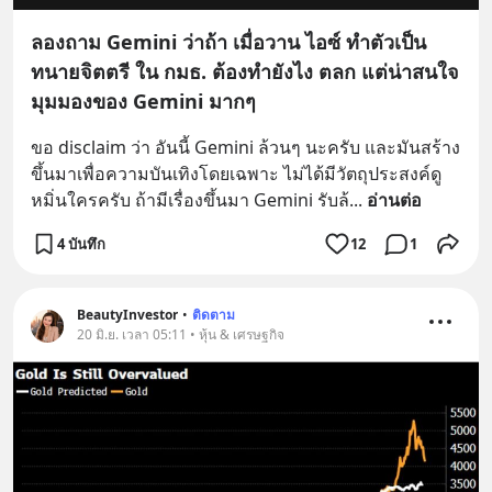
ลองถาม Gemini ว่าถ้า เมื่อวาน ไอซ์ ทำตัวเป็น
ทนายจิตตรี ใน กมธ. ต้องทำยังไง ตลก แต่น่าสนใจ
มุมมองของ Gemini มากๆ
ขอ disclaim ว่า อันนี้ Gemini ล้วนๆ นะครับ และมันสร้าง
ขึ้นมาเพื่อความบันเทิงโดยเฉพาะ ไม่ได้มีวัตถุประสงค์ดู
หมิ่นใครครับ ถ้ามีเรื่องขึ้นมา Gemini รับล้
... 
อ่านต่อ
4 บันทึก
12
1
BeautyInvestor
•
ติดตาม
20 มิ.ย. เวลา 05:11 • หุ้น & เศรษฐกิจ