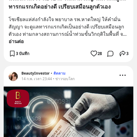
ทารกแรกเกิดอย่างดี เปรียบเสมือนลูกตัวเอง
โซเชียลแห่ส่งกำลังใจ พยาบาล รพ.หาดใหญ่ ให้คำมั่น
สัญญา จะดูแลทารกแรกเกิดเป็นอย่างดี เปรียบเสมือนลูก
ตัวเอง ท่ามกลางสถานการณ์น้ำท่วมขั้นวิกฤติในพื้นที่ จ
... 
อ่านต่อ
3 บันทึก
28
3
BeautyInvestor
•
ติดตาม
14 ก.พ. เวลา 23:44 • ข่าวรอบโลก