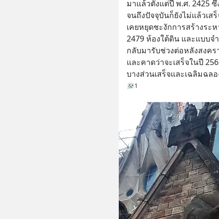
มาแล้วตั้งแต่ปี พ.ศ. 2425
จนถึงปัจจุบันก็ยังไม่แล้วเส
เคยหยุดชะงักการสร้างระหว
2479 ห้องใต้ดิน และแบบจำ
กลับมารับช่วงต่อหลังสงคราม
และคาดว่าจะเสร็จในปี 2569 
บางส่วนเสร็จและเฉลิมฉลอง
1