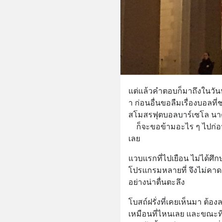
แต่แล้วคำตอบก็มาถึงในวันหน
า ก่อนอื่นขอลืมเรื่องบอลที
สโมสรฟุตบอลบาร์เซโล นาด
	ก็จะขอข้ามอะไร ๆ ไปก่อน เจาะเข้าไปยังวิหารซากราดาฟามิเลีย
เลย
แวบแรกที่ไปเยือน ไม่ได้ศ
โปรแกรมหลายที่ จึงไม่คาดคิ
อย่างน่าตื่นตะลึง
โบสถ์ฝรั่งที่เคยเห็นมา ต้
เหมือนที่ไหนเลย และขณะที่ไปเ