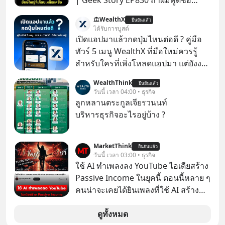
| Geek Story EP830 ถ้าผมพูดชื่อ
Panasoni คุณนึกถึงอะไร? ทีวี, ตู้เย็น,
WealthX
ยืนยันแล้ว
ถ่านไฟฉาย? ถ้าคุณยังคิดแบบนั้น แสดง
ได้รับการบูสต์
ว่าคุณกำลังพลาดเรื่องราวการ
เปิดแอปมาแล้วกดปุ่มไหนต่อดี ? คู่มือ
‘Rebranding’ ที่ดุเดือดที่สุดใน
ทัวร์ 5 เมนู WealthX ที่มือใหม่ควรรู้
ประวัติศาสตร์ญี่ปุ่น! รู้หรือไม่ว่า ในวันที่
สำหรับใครที่เพิ่งโหลดแอปมา แต่ยังงง
พวกเขาขาดทุนย่อยยับเกือบ 3 แสนล้าน
ๆ ไม่รู้ว่าต้องกดปุ่มไหนต่อ อ่านโพสต์นี้
WealthThink
บาท Panasonic ตัดสินใจหักดิบ ทิ้ง
ยืนยันแล้ว
เลย WealthX จะขอพาไปทัวร์ 5 เมนู
วันนี้ เวลา 04:00 • ธุรกิจ
ตลาดเครื่องใช้ไฟฟ้าที่สู้ B2C ไม่ไหว
หลัก ที่จะทำให้คุณใช้งานแอปเป็นได้ใน
ลูกหลานตระกูลเจียรวนนท์
แล้วหันไปเดิมพันครั้งใหญ่กับ Tesla
ทันที
บริหารธุรกิจอะไรอยู่บ้าง ?
และ Software Solutions จนวันนี้พวก
เขากลายเป็นกระดูกสันหลังของ
อุตสาหกรรม EV โลกไปแล้ว… พวกเขา
MarketThink
ยืนยันแล้ว
วันนี้ เวลา 03:00 • ธุรกิจ
ทำได้อย่างไร เลือกฟังกันได้เลยนะครับ
ใช้ AI ทำเพลงลง YouTube ไอเดียสร้าง
อย่าลืมกด Follow ติดตาม PodCast
Passive Income ในยุคนี้ ตอนนี้หลาย ๆ
ช่อง Geek Forever’s Podcast ของผม
คนน่าจะเคยได้ยินเพลงที่ใช้ AI สร้าง
กันด้วยนะครับ 🎧 ฟังผ่าน Spotify :
ผ่านหูกันมาบ้าง เช่น เพลง “ไม่มีใคร
https://tinyurl.com/mr39sd7c 🎧 ฟัง
รู้ตัวเรา” จากช่องชื่อว่า UNHEARD
ดูทั้งหมด
ผ่าน Apple Podcast :