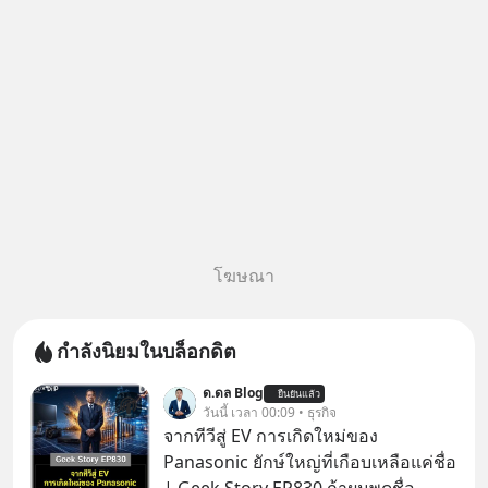
โฆษณา
กำลังนิยมในบล็อกดิต
ด.ดล Blog
ยืนยันแล้ว
วันนี้ เวลา 00:09 • ธุรกิจ
จากทีวีสู่ EV การเกิดใหม่ของ
Panasonic ยักษ์ใหญ่ที่เกือบเหลือแค่ชื่อ