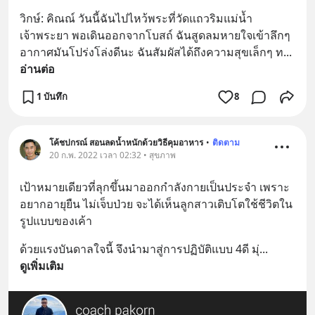
วิกษ์: คิณณ์ วันนี้ฉันไปไหว้พระที่วัดแถวริมแม่น้ำ
เจ้าพระยา พอเดินออกจากโบสถ์ ฉันสูดลมหายใจเข้าลึกๆ 
อากาศมันโปร่งโล่งดีนะ ฉันสัมผัสได้ถึงความสุขเล็กๆ ท
... 
อ่านต่อ
1 บันทึก
8
โค้ชปกรณ์ สอนลดน้ำหนักด้วยวิธีคุมอาหาร
•
ติดตาม
20 ก.พ. 2022 เวลา 02:32 • สุขภาพ
เป้าหมายเดียวที่ลุกขึ้นมาออกกำลังกายเป็นประจำ เพราะ
อยากอายุยืน ไม่เจ็บป่วย จะได้เห็นลูกสาวเติบโตใช้ชีวิตใน
รูปแบบของเค้า
ด้วยแรงบันดาลใจนี้ จึงนำมาสู่การปฏิบัติแบบ 4ดี มุ่
... 
ดูเพิ่มเติม