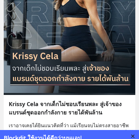
Krissy Cela จากเด็กไม่ชอบเรียนพละ สู่เจ้าของ
แบรนด์ชุดออกกำลังกาย รายได้พันล้าน
เราอาจเคยได้ยินแนวคิดที่ว่า แม้เรียนจบไม่ตรงสายอาชีพ ​
แต่หากทำในสิ่งที่ชอบจริง ๆ ก็สามารถประสบความสำเร็จ
Blockdit ใช้งานได้ดีกว่าบนแอป