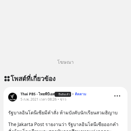
สั่งซื้อสินค้า Diip CBD 💬 LINE :
@diipgeek 🔗 หรือกดลิงก์
https://lin.ee/U91Fzyz
โฆษณา
โพสต์ที่เกี่ยวข้อง
Thai PBS - ไทยพีบีเอส
•
ติดตาม
ยืนยันแล้ว
5 ก.พ. 2021 เวลา 08:26 • ข่าว
รัฐบาลอินโดนีเซียมีคำสั่ง ห้ามบังคับนักเรียนสวมฮิญาบ
The Jakarta Post รายงานว่า รัฐบาลอินโดนีเซียออกคำ