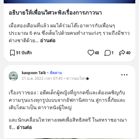
อธิบายให้เพื่อนวิศวะฟังเรื่องการภาวนา
เมื่อสองเดือนที่แล้ว ผมได้ร่วมโต๊ะอาหารกับเพื่อนๆ 
ประมาณ 6 คน ซึ่งเต็มไปด้วยคนทำงานเก่งๆ รวมถึงมีชาว
ต่างชาติด้วย
... 
อ่านต่อ
51 บันทึก
48
1
40
kaopoon Talk
•
ติดตาม
21 ม.ค. 2022 เวลา 07:45 • ข่าวรอบโลก
เรื่องราวของ : อดีตเด็กผู้หญิงที่ถูกกดขี่และต้องเผชิญกับ
ความรุนแรงทุกรูปแบบจากอัฟกานิสถาน สู่การลี้ภัยและ
เติบโตมาเป็น ดาราหนังผู้ใหญ่
และนักเคลื่อนไหวทางเพศเพื่อสิทธิสตรี ในสหราชอาณา
จั
... 
อ่านต่อ