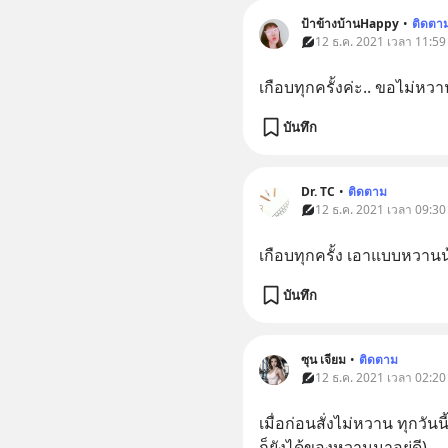
ป้าข้างบ้านHappy
•
ติดตา
12 ธ.ค. 2021 เวลา 11:59
เกือบทุกครั้งค่ะ.. ขอไม่
บันทึก
Dr. TC
•
ติดตาม
12 ธ.ค. 2021 เวลา 09:30
เกือบทุกครั้ง เอาแบบหวาน
บันทึก
ซุน เจียม
•
ติดตาม
12 ธ.ค. 2021 เวลา 02:20
เมื่อก่อนสั่งไม่หวาน ทุกวันน
ก็ยังได้ของหวานมาอยู่ดี)