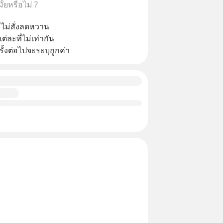
้ยหรือไม่ ?
ะไม่สั่งลดหวาน 
ะที่ไม่เท่ากัน 
้งต่อไปจะระบุถูกค่า