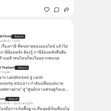
thThink
ยืนยันแล้ว
โมงที่แล้ว • ธุรกิจ
อ เรื่องภาษี ที่คนขายของออนไลน์ แล้วไม่
ษีย้อนหลัง ต้องรู้ ภาษีย้อนหลังคือฝัน
พ่อค้าแม่ค้าคนไหนก็คงไม่อยากพบเจอ
B Thailand
ยืนยันแล้ว
การบูสต์
าก Landlocked สู่ Land-
conomy สปป.ลาว กำลังเปลี่ยนบทบาท
เทศทางผ่าน” สู่ “ศูนย์กลางเศรษฐกิจและ
์” ของอนุภูมิภาคลุ่มแม่น้ำโขง
นแมน
ยืนยันแล้ว
โมงที่แล้ว • หุ้น & เศรษฐกิจ
ครื่องมือการเงินพื้นฐาน ที่มนุษย์เงินเดือนไม่