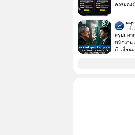
ควรมองข
ลงทุ
5 ชั่ว
สรุปมหาก
พนักงาน 
ถ้าเพื่อน
ช่วยหาไฟล
เดียวกัน