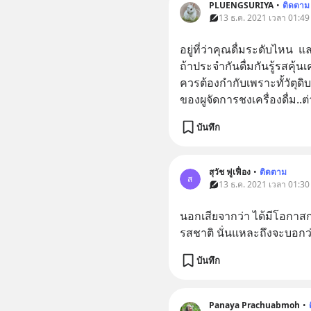
PLUENGSURIYA
•
ติดตาม
13 ธ.ค. 2021 เวลา 01:49
อยู่ที่ว่าคุณดื่มระดับไหน  
ถ้าประจำกันดื่มกันรู้รสคุ้น
ควรต้องกำกับเพราะทั้วัตุ
ของผูจัดการชงเครื่องดื่ม..ต่
บันทึก
สุวัช ฟูเฟื่อง
•
ติดตาม
ส
13 ธ.ค. 2021 เวลา 01:30
นอกเสียจากว่า ได้มีโอกาสกล
รสชาติ นั่นแหละถึงจะบอก
บันทึก
Panaya Prachuabmoh
•