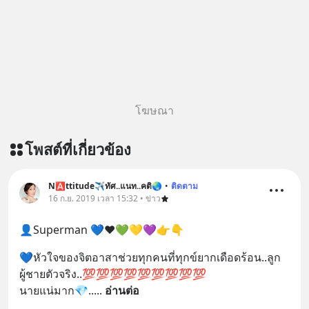
โฆษณา
โพสต์ที่เกี่ยวข้อง
N🅰ttitude✈ทัศ..แนท..คติ🌏
•
ติดตาม
16 ก.ย. 2019 เวลา 15:32 • ข่าว
👤Superman 💙❤💚💛💜👉👇
💙หัวใจของจิตอาสาช่วยทุกคนที่ทุกข์ยากเดือดร้อน..ลูก
ผู้ชายตัวจริง..💯💯💯💯💯💯💯💯💯
นายแน่มาก💎..
... 
อ่านต่อ