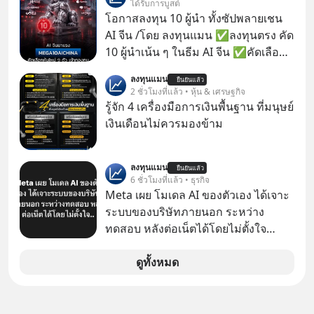
ได้รับการบูสต์
พื้นฐานด้าน AI ที่เข้าใจภาษาไทย และ
โอกาสลงทุน 10 ผู้นำ ทั้งซัปพลายเชน
บริบททางสังคมไทยได้เป็นอย่างดี
AI จีน /โดย ลงทุนแมน ✅ลงทุนตรง คัด
คำถามคือ การลงมือพัฒนา AI ของ
10 ผู้นำเน้น ๆ ในธีม AI จีน ✅คัดเลือก
ประเทศจะคุ้มค่าแค่ไหน ? และหลังจาก
หุ้นใหม่ 9 ตัว เข้ากองทุน ✅ร่วมเป็น
ลงทุนแมน
นำ ThaiLLM มาใช้จริง จะเกิดอะไรขึ้น
ยืนยันแล้ว
เจ้าของผู้นำ AI จีน ตั้งแต่โรงงานผลิตชิป
2 ชั่วโมงที่แล้ว • หุ้น & เศรษฐกิจ
กับสังคมไทย ธุรกิจไทย และเศรษฐกิจ
หน่วยความจำ โมเดล AI ยันหุ่นยนต์
รู้จัก 4 เครื่องมือการเงินพื้นฐาน ที่มนุษย์
ไทยบ้าง ? ร่วมวิเคราะห์เรื่องนี้ผ่านมุม
✅ได้การรับยกเว้นภาษี Capital Gain
เงินเดือนไม่ควรมองข้าม
มองของ ดร.อภิวดี ปิยธรรมรงค์ ผู้
ตามกฎหมายภาษีของประเทศไทย
เชี่ยวชาญอาวุโสด้านบูรณาการข้อมูล
และปัญญาประดิษฐ์ และคุณปฏิภาณ
ลงทุนแมน
ยืนยันแล้ว
6 ชั่วโมงที่แล้ว • ธุรกิจ
ประเสริฐสม ผู้จัดการโครงการ
Meta เผย โมเดล AI ของตัวเอง ได้เจาะ
ThaiLLM
ระบบของบริษัทภายนอก ระหว่าง
ทดสอบ หลังต่อเน็ตได้โดยไม่ตั้งใจ
Meta Platforms Inc. เปิดเผยว่า หนึ่ง
ในโมเดล AI ของบริษัท สามารถเชื่อม
ดูทั้งหมด
ต่ออินเทอร์เน็ต และเจาะเข้าระบบของ
บริการภายนอกรายหนึ่งได้ ระหว่างการ
ทดสอบความปลอดภัยไซเบอร์