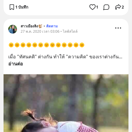
1 บันทึก
1
2
สาวเมืองลิง🐒
•
ติดตาม
27 พ.ค. 2020 เวลา 03:06 • ไลฟ์สไตล์
🌞🌞🌞🌞🌞🌞🌞🌞🌞🌞🌞🌞🌞
เมื่อ "ทัศนคติ" ต่างกัน ทำให้ "ความคิด" ของเราต่างกัน
... 
อ่านต่อ