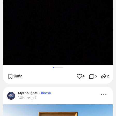
บันทึก
4
5
2
MyThoughts
•
ติดตาม
ได้รับการบูสต์