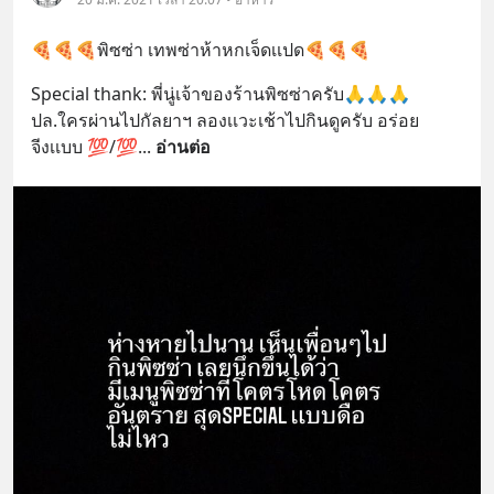
🍕🍕🍕พิซซ่า เทพซ่าห้าหกเจ็ดเเปด🍕🍕🍕
Special thank: พี่นู่เจ้าของร้านพิซซ่าครับ🙏🙏🙏
ปล.ใครผ่านไปกัลยาฯ ลองเเวะเช้าไปกินดูครับ อร่อย
จีงเเบบ 💯/💯
... 
อ่านต่อ