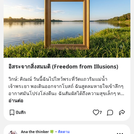
อิสระจากสิ่งสมมติ (Freedom from Illusions)
วิกษ์: คิณณ์ วันนี้ฉันไปไหว้พระที่วัดแถวริมแม่น้ำ
เจ้าพระยา พอเดินออกจากโบสถ์ ฉันสูดลมหายใจเข้าลึกๆ 
อากาศมันโปร่งโล่งดีนะ ฉันสัมผัสได้ถึงความสุขเล็กๆ ท
... 
อ่านต่อ
บันทึก
7
Ana the thinker 🍀
•
ติดตาม