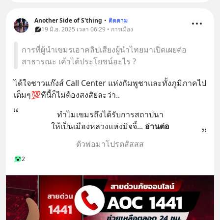
Another Side of S'thing
•
ติดตาม
19 มิ.ย. 2025 เวลา 06:29 • การเมือง
การที่ผู้นำเขมรเอาคลิปเสียงผู้นำไทยมาเปิดเผยต่อ
สาธารณะ เค้าได้ประโยชน์อะไร ?
ได้ใจชาวแก๊งส์ Call Center แห่งกัมพูชาและทั้งภูมิภาคไป
เต็มๆ💯ทีนี้ก็ไม่ต้องสงสัยละว่า..
ทำไมเขมรถึงได้รับการสถาปนา
ให้เป็นเมืองหลวงแห่งมิจจี้
... 
อ่านต่อ
ตัวพ่อมาโปรดสัสสส
2