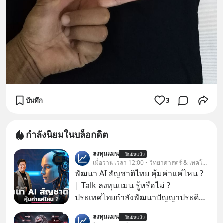
บันทึก
3
กำลังนิยมในบล็อกดิต
ลงทุนแมน
ยืนยันแล้ว
เมื่อวาน เวลา 12:00 • วิทยาศาสตร์ & เทคโนโลยี
พัฒนา AI สัญชาติไทย คุ้มค่าแค่ไหน ?
| Talk ลงทุนแมน รู้หรือไม่ ?
ประเทศไทยกำลังพัฒนาปัญญาประดิษฐ์
หรือ AI เป็นของตัวเอง ภายใต้ชื่อ
ลงทุนแมน
ยืนยันแล้ว
“ThaiLLM” เพื่อให้คนไทยมีโครงสร้าง