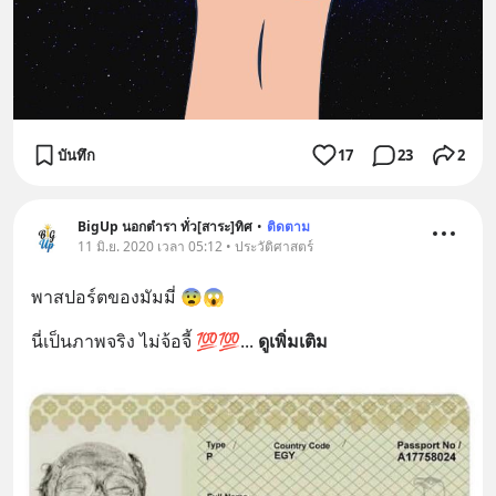
บันทึก
17
23
2
BigUp นอกตำรา ทั่ว[สาระ]ทิศ
•
ติดตาม
11 มิ.ย. 2020 เวลา 05:12 • ประวัติศาสตร์
พาสปอร์ตของมัมมี่ 😨😱
นี่เป็นภาพจริง ไม่จ้อจี้ 💯💯
... 
ดูเพิ่มเติม