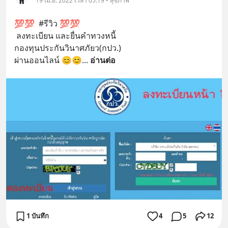
19 เม.ย. 2022 เวลา 05:19 • สุขภาพ
💯💯  #รีวิว 💯💯
 ลงทะเบียน และยื่นคำทวงหนี้ 
กองทุนประกันวินาศภัยว(กปว.)
ผ่านออนไลน์ 😊😊
... 
อ่านต่อ
1 บันทึก
4
5
12