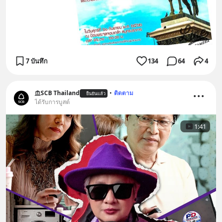
7 บันทึก
134
64
4
SCB Thailand
•
ติดตาม
ยืนยันแล้ว
ได้รับการบูสต์
1:41