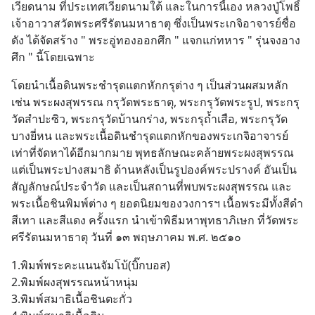
เวียดนาม ที่ประเทศเวียดนามใต้ และในการนี้เอง หลวงปู่โพธิ์ 
เจ้าอาวาสวัดพระศรีรัตนมหาธาตุ ซึ่งเป็นพระเกจิอาจารย์ชื่อ
ดัง ได้จัดสร้าง " พระอู่ทองออกศึก " แจกแก่ทหาร " รุ่นจงอาง
ศึก " นี้โดยเฉพาะ
โดยนำเนื้อดินพระชำรุดแตกหักกรุต่าง ๆ เป็นส่วนผสมหลัก 
เช่น พระผงสุพรรณ กรุวัดพระธาตุ, พระกรุวัดพระรูป, พระกรุ
วัดสำปะซิว, พระกรุวัดบ้านกร่าง, พระกรุถ้ำเสือ, พระกรุวัด
บางยี่หน และพระเนื้อดินชำรุดแตกหักของพระเกจิอาจารย์ 
เท่าที่จัดหาได้อีกมากมาย พุทธลักษณะคล้ายพระผงสุพรรณ 
แต่เป็นพระปางสมาธิ ด้านหลังเป็นรูปองค์พระปรางค์ อันเป็น
สัญลักษณ์ประจำวัด และเป็นสถานที่พบพระผงสุพรรณ และ
พระเนื้อชินพิมพ์ต่าง ๆ ยอดนิยมของวงการฯ เนื้อพระมีทั้งสีดำ 
สีเทา และสีแดง ครั้งแรก นำเข้าพิธีมหาพุทธาภิเษก ที่วัดพระ
ศรีรัตนมหาธาตุ วันที่ ๑๓ พฤษภาคม พ.ศ. ๒๕๑๐
1.พิมพ์พระคะแนนจัมโบ้(บิ๊กบอส)
2.พิมพ์ผงสุพรรณหน้าหนุ่ม
3.พิมพ์สมาธิเนื้อชินตะกั่ว