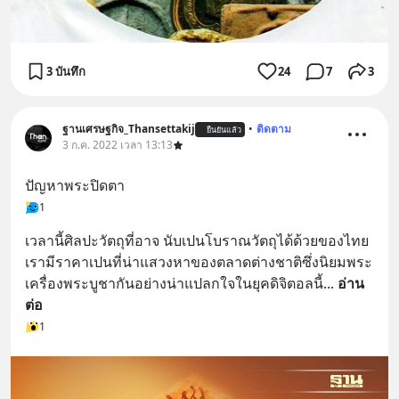
3 บันทึก
24
7
3
ฐานเศรษฐกิจ_Thansettakij
•
ติดตาม
ยืนยันแล้ว
3 ก.ค. 2022 เวลา 13:13
ปัญหาพระปิดตา
1
เวลานี้ศิลปะวัตถุที่อาจ นับเปนโบราณวัตถุได้ด้วยของไทย
เรามีราคาเปนที่น่าแสวงหาของตลาดต่างชาติซึ่งนิยมพระ
เครื่องพระบูชากันอย่างน่าแปลกใจในยุคดิจิตอลนี้
... 
อ่าน
ต่อ
1