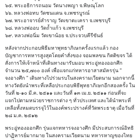
๖๕. พระอธิการถนอม วัดนางพญา จ.พิษณุโลก
๖๖. หลวงพ่อทบ วัดชนแดน จ.เพชรบูรณ์
๖๗. พระอาจารย์สำราญ วัดเขาตะเครา จ.เพชรบุรี
๖๘. หลวงพ่ออบ วัดถ้ำแก้ว จ.เพชรบุรี
๖๙. หลวงพ่อนิ่ม วัดเขาน้อย จ.ประจวบคีรีขันธ์
หลังจากประกอบพิธีมหาพุทธาภิเษกครั้งแรกแล้ว กอง
บัญชาการทหารสูงสุดโดยคำสั่งของ จอมพลขน กิตติขจร ได้
สั่งการให้เจ้าหน้าที่เดินทางมารับมอบ พระอู่ทองออกศึก 
จำนวน ๒๕,๗๐๐ องค์ เพื่อแจกแก่ทหารอาสาสมัครรุ่น " 
จงอางศึก " เดินทางไปร่วมรบในสงครามเวียดนาม นอกจากนี้ 
ทางวัดยังนำพระที่เหลือประกอบพิธีพุทธาภิเษกอีกสองครั้ง ใน
วันที่ ๒-๑๐ มี.ค. ๒๕๑๑ และวันที่ ๑๓ เม.ย. ๒๕๑๑ ก่อนที่จะ
แจกไปตามหน่วยราชการต่าง ๆ ทั่วประเทศ และได้นำพระที่
เหลือทั้งหมดบรรจุไว้ในองค์พระปรางค์ที่วัดพระธาตุ เมื่อวันที่ 
๒๘ ม.ค. ๒๕๑๒
พระอู่ทองออกศึก รุ่นแจกทหารจงอางศึก มีประสบการณ์อิทธิ
ปาฏิหารย์มากมาย ในสงครามเวียดนาม ทหารหาญของไทย