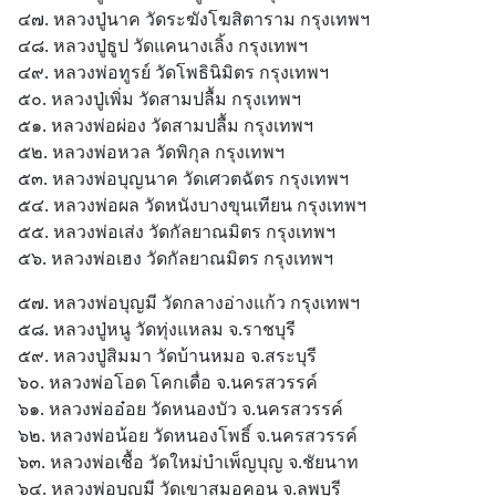
๔๗. หลวงปู่นาค วัดระฆังโฆสิตาราม กรุงเทพฯ
๔๘. หลวงปู่ธูป วัดแคนางเลิ้ง กรุงเทพฯ
๔๙. หลวงพ่อทูรย์ วัดโพธินิมิตร กรุงเทพฯ
๕๐. หลวงปู่เพิ่ม วัดสามปลื้ม กรุงเทพฯ
๕๑. หลวงพ่อผ่อง วัดสามปลื้ม กรุงเทพฯ
๕๒. หลวงพ่อหวล วัดพิกุล กรุงเทพฯ
๕๓. หลวงพ่อบุญนาค วัดเศวตฉัตร กรุงเทพฯ
๕๔. หลวงพ่อผล วัดหนังบางขุนเทียน กรุงเทพฯ
๕๕. หลวงพ่อเส่ง วัดกัลยาณมิตร กรุงเทพฯ
๕๖. หลวงพ่อเฮง วัดกัลยาณมิตร กรุงเทพฯ
๕๗. หลวงพ่อบุญมี วัดกลางอ่างแก้ว กรุงเทพฯ
๕๘. หลวงปู่หนู วัดทุ่งแหลม จ.ราชบุรี
๕๙. หลวงปู่สิมมา วัดบ้านหมอ จ.สระบุรี
๖๐. หลวงพ่อโอด โคกเดื่อ จ.นครสวรรค์
๖๑. หลวงพ่ออ๋อย วัดหนองบัว จ.นครสวรรค์
๖๒. หลวงพ่อน้อย วัดหนองโพธิ์ จ.นครสวรรค์
๖๓. หลวงพ่อเชื้อ วัดใหม่บำเพ็ญบุญ จ.ชัยนาท
๖๔. หลวงพ่อบุญมี วัดเขาสมอคอน จ.ลพบุรี