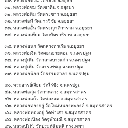
๒๙. หลวงพ่อต่วน วัดกล้วย จ.อยุธยา
๓๐. หลวงพ่อชม วัดเขาดิน จ.อยุธยา
๓๑. หลวงพ่อทิม วัดพระขาว จ.อยุธยา
๓๒. หลวงพ่อมี วัดมารวิชัย จ.อยุธยา
๓๓. หลวงพ่ออั้น วัดพระญาติการาม จ.อยุธยา
๓๔. หลวงพ่อเทียม วัดกษัตราธิราช จ.อยุธยา
๓๕. หลวงพ่อนก วัดกลางท่าเรือ จ.อยุธยา
๓๖. หลวงพ่อเงิน วัดดอนยายหอม จ.นครปฐม
๓๗. หลวงปู่เพิ่ม วัดกลางบางแก้ว จ.นครปฐม
๓๘. หลวงปู่เพิ่ม วัดสรรเพชญ จ.นครปฐม
๓๙. หลวงพ่อน้อย วัดธรรมศาลา จ.นครปฐม
๔๐. พระอารย์เจียม วัดไร่ขิง จ.นครปฐม
๔๑. หลวงพ่อสุด วัดกาหลวง จ.สมุทรสาคร
๔๒. หลวงพ่อแก้ว วัดช่องลม จ.สมุทรสาคร
๔๓. หลวงพ่อทองอยู่ วัดใหม่หนองพะองค์ จ.สมุทรสาคร
๔๔. หลวงพ่อทองอยู่ วัดท่าเสา จ.สมุทรสาคร
๔๕. หลวงพ่อเนื่อง วัดจุฬามณี จ.สมุทรสาคร
๔๖. หลวงปู่โต๊ะ วัดประดู่ฉิมพลี กรุงเทพฯ