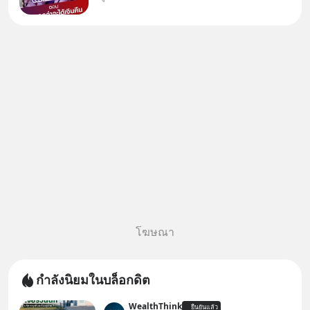
บอกว่าจะคืนเงิน คุณวิยะดาจะได้
เงินจริง หรือเป็นเรื่องจ้อจี้ หาคำ
ตอบได้ที่ “ป้าเก๋าเล่ากลโกง” EP4
ตอน “เขา
โฆษณา
กำลังนิยมในบล็อกดิต
WealthThink
ยืนยันแล้ว