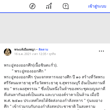
เข้าสู่ระบบ
พระแท้เมืองพญา
•
ติดตาม
16 ธ.ค. 2021 เวลา 12:35 • ธุรกิจ
พระอู่ทองออกศึก(เนื้อชินตะกั่ว).
        " พระอู่ทองออกศึก " 
พระอู่ทองออกศึก รุ่นแจกทหารจงอางศึก ปี ๑๐ สร้างที่วัดพระ
ศรีรัตนมหาธาตุ หรือวัดพระธาตุ จ.สุพรรณบุรี อันเป็นสถานที่
พบ " พระผงสุพรรณ " ซึ่งเป็นหนึ่งในห้าของพระชุดเบญจภาคี 
ที่เล่นหากันองค์เป็นแสน และบางองค์ราคาเป็นล้าน เมื่อปี 
พ.ศ. ๒๕๑๐ ประเทศไทยได้จัดส่งกองกำลังทหาร " รุ่นจงอาง
ศึก " เข้าร่วมรบกับกองกำลังสหประชาชาติ ในสงคราม