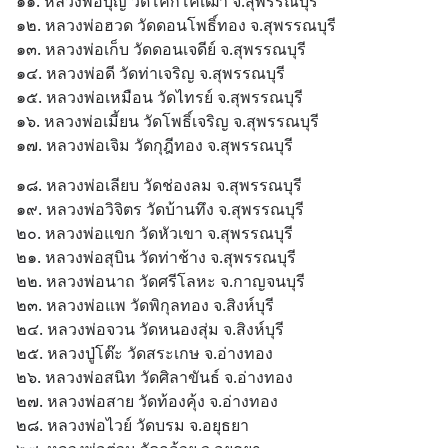
๑๑. หลวงพ่อบุญ วัดโคกโคเฒ่า จ.สุพรรณบุรี
๑๒. หลวงพ่อฮวด วัดดอนโพธิ์ทอง จ.สุพรรณบุรี
๑๓. หลวงพ่อเก็บ วัดดอนเจดีย์ จ.สุพรรณบุรี
๑๔. หลวงพ่อดี วัดท่าเจริญ จ.สุพรรณบุรี
๑๕. หลวงพ่อเหมือน วัดไทรย์ จ.สุพรรณบุรี
๑๖. หลวงพ่อเมี้ยน วัดโพธิ์เจริญ จ.สุพรรณบุรี
๑๗. หลวงพ่อเจิม วัดกุฎีทอง จ.สุพรรณบุรี
๑๘. หลวงพ่อเลียบ วัดช่องลม จ.สุพรรณบุรี
๑๙. หลวงพ่อวิจิตร วัดบ้านทึง จ.สุพรรณบุรี
๒๐. หลวงพ่อแขก วัดหัวเขา จ.สุพรรณบุรี
๒๑. หลวงพ่อสุบิน วัดท่าช้าง จ.สุพรรณบุรี
๒๒. หลวงพ่อนาถ วัดศรีโลหะ จ.กาญจนบุรี
๒๓. หลวงพ่อแพ วัดพิกุลทอง จ.สิงห์บุรี
๒๔. หลวงพ่อจวน วัดหนองสุ่ม จ.สิงห์บุรี
๒๕. หลวงปู่โต๊ะ วัดสระเกษ จ.อ่างทอง
๒๖. หลวงพ่อสนิท วัดศิลาขันธ์ จ.อ่างทอง
๒๗. หลวงพ่อสาย วัดท้องคุ้ง จ.อ่างทอง
๒๘. หลวงพ่อไวย์ วัดบรม จ.อยุธยา