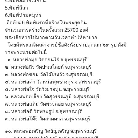
4.พิมพ์สมาธิเนื้อดิน
5.พิมพ์ลีลา
6.พิมพ์ห้ามสมุทร
-ถือเป็น 6 พิมพ์แรกที่สร้างในพระยุคต้น
จำนวนการสร้างในครั้งแรก 25700 องค์
พระเสียหายไปมากตามวันเวลาทำให้หายาก
  โดยมีพระเกจิคณาจารย์ชื่อดังนั่งปรกปลุกเสก ๖๙ รูป ดังมี
รายพระนามต่อไปนี้
  ๑. หลวงพ่อมุ่ย วัดดอนไร่ จ.สุพรรณบุรี
๒. หลวงพ่อถิร วัดป่าเลไลยก์ จ.สุพรรณบุรี
๓. หลวงพ่อขอม วัดไผ่โรงวัว จ.สุพรรณบุรี
๔. หลวงพ่อคำ วัดหน่อพุทธางกูร จ.สุพรรณบุรี
๕. หลวงพ่อใจ วัดวังยายหุ่น จ.สุพรรณบุรี
๖. หลวงพ่อเปลื้อง วัดสุวรรณภูมิ จ.สุพรรณบุรี
๗. หลวงพ่อแต้ม วัดพระลอย จ.สุพรรณบุรี
๘. หลวงพ่อดี วัดพระรูป จ.สุพรรณบุรี
๙. หลวงพ่อโต๊ะ วัดลาดตาล จ.สุพรรณบุรี
๑๐. หลวงพ่อเจริญ วัดธัญเจริญ จ.สุพรรณบุรี