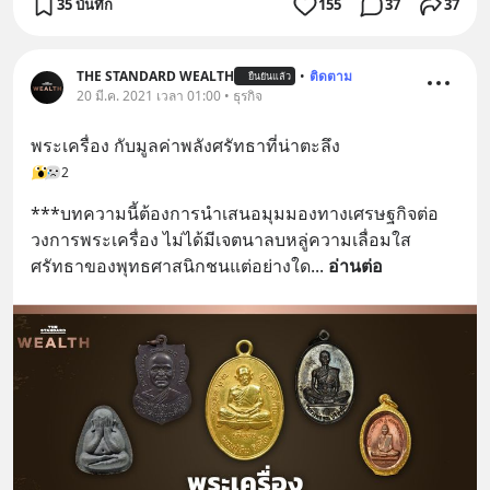
35 บันทึก
155
37
37
THE STANDARD WEALTH
•
ติดตาม
ยืนยันแล้ว
20 มี.ค. 2021 เวลา 01:00 • ธุรกิจ
พระเครื่อง กับมูลค่าพลังศรัทธาที่น่าตะลึง
2
***บทความนี้ต้องการนำเสนอมุมมองทางเศรษฐกิจต่อ
วงการพระเครื่อง ไม่ได้มีเจตนาลบหลู่ความเลื่อมใส
ศรัทธาของพุทธศาสนิกชนแต่อย่างใด
... 
อ่านต่อ