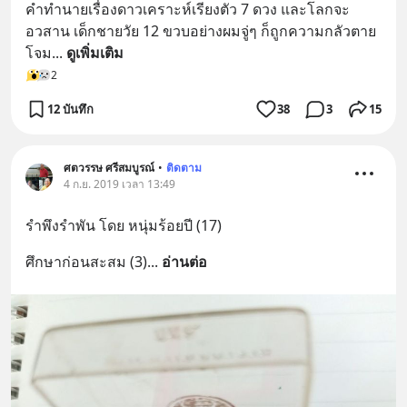
คำทำนายเรื่องดาวเคราะห์เรียงตัว 7 ดวง และโลกจะ
อวสาน เด็กชายวัย 12 ขวบอย่างผมจู่ๆ ก็ถูกความกลัวตาย
โจม
... 
ดูเพิ่มเติม
2
12 บันทึก
38
3
15
ศตวรรษ ศรีสมบูรณ์
•
ติดตาม
4 ก.ย. 2019 เวลา 13:49
รำพึงรำพัน โดย หนุ่มร้อยปี (17)
ศึกษาก่อนสะสม (3)
... 
อ่านต่อ