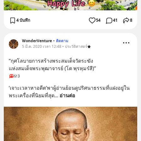
4 บันทึก
54
41
8
WonderVenture
•
ติดตาม
5 มี.ค. 2020 เวลา 12:48 • ประวัติศาสตร์
“กุศโลบายการสร้างพระสมเด็จวัดระฆัง
แห่งสมเด็จพระพุฒาจารย์ (โต พฺรหฺมรํสี)”
3
‘เจาะเวลาหาอดีต’พาผู้อ่านย้อนดูปริศนาธรรมที่แฝงอยู่ใน
พระเครื่องที่นิยมที่สุด
... 
อ่านต่อ