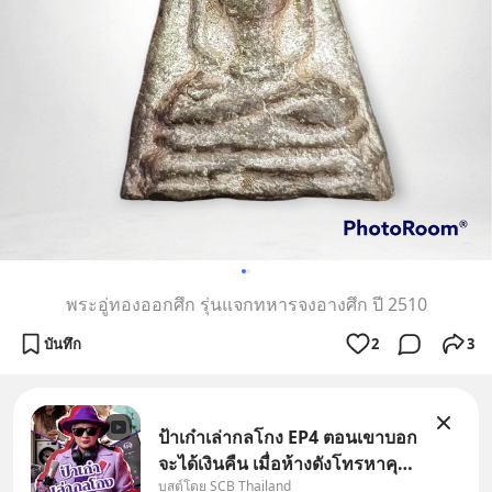
พระอู่ทองออกศึก รุ่นแจกทหารจงอางศึก ปี 2510
บันทึก
2
3
ป้าเก๋าเล่ากลโกง EP4 ตอนเขาบอก
จะได้เงินคืน เมื่อห้างดังโทรหาคุณ
บูสต์โดย SCB Thailand
วิยะดา แจ้งเรื่องเคลมสินค้าแล้ว