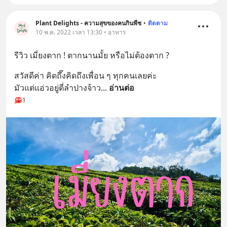
Plant Delights - ความสุขของคนกินพืช
•
ติดตาม
10 พ.ค. 2022 เวลา 13:30 • อาหาร
รีวิว เมี่ยงตาก ! ตากนานมั้ย หรือไม่ต้องตาก ?
สวัสดีค่า คิดถึ๊งคิดถึงเพื่อน ๆ ทุกคนเลยค่ะ
มัวแต่แอ่วอยู่ตี่ลำปางจ้าว
... 
อ่านต่อ
1