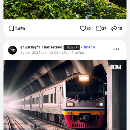
บันทึก
20
37
13
ฐานเศรษฐกิจ_Thansettakij
•
ติดตาม
ยืนยันแล้ว
15 ส.ค. 2024 เวลา 03:00 • อสังหาริมทรัพย์