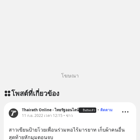
https://tinyurl.com/mryu7dv7 🎧
ฟังผ่าน Youtube :
https://youtu.be/IF27yAxJVDE The
original article appeared here
https://www.tharadhol.com/geek-
story-ep830-the-rebirth-of-
panasonic/ ติดตามสาระดี ๆ อัพเดททุก
วันผ่าน Line OA ด.ดล Blog คลิกเลย -->
https://lin.ee/aMEkyNA
========================= 📣
โฆษณา
สนับสนุนโดย 📣
=========================
โพสต์ที่เกี่ยวข้อง
เครียด หลับยาก ผมอยากแนะนำ
ผลิตภัณฑ์เสริมอาหาร Diip CBD ช่วย
บรรเทาความเครียด ลดความวิตกกังวล
Thairath Online - ไทยรัฐออนไลน์
•
ติดตาม
ยืนยันแล้ว
11 ก.ย. 2022 เวลา 12:15 • ข่าว
เพิ่มการผ่อนคลาย ซึ่งช่วยให้การนอน
หลับมีประสิทธิภาพมากยิ่งขึ้น 📍 สนใจ
สาวเขียนป้ายโวยเพื่อนร่วมหอไร้มารยาท เก็บผ้าคนอื่น 
สั่งซื้อสินค้า Diip CBD 💬 LINE :
สุดท้ายหักมุมตอนจบ