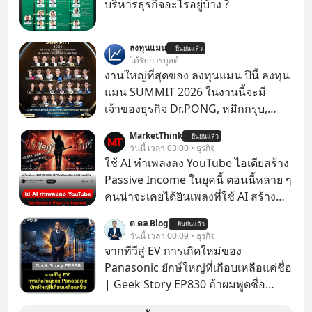
บริหารธุรกิจอะไรอยู่บ้าง ?
ลงทุนแมน
ยืนยันแล้ว
ได้รับการบูสต์
งานใหญ่ที่สุดของ ลงทุนแมน ปีนี้ ลงทุน
แมน SUMMIT 2026 ในงานนี้จะมี
เจ้าของธุรกิจ Dr.PONG, หมึกกรุบ,
Srichand, Jones’ Salad, LA GLACE,
MarketThink
ยืนยันแล้ว
Fastwork, MizuMi, KARMART, อิชิตัน
วันนี้ เวลา 03:00 • ธุรกิจ
มาแชร์ความรู้การสร้างธุรกิจ
ใช้ AI ทำเพลงลง YouTube ไอเดียสร้าง
Passive Income ในยุคนี้ ตอนนี้หลาย ๆ
คนน่าจะเคยได้ยินเพลงที่ใช้ AI สร้าง
ผ่านหูกันมาบ้าง เช่น เพลง “ไม่มีใคร
ด.ดล Blog
ยืนยันแล้ว
รู้ตัวเรา” จากช่องชื่อว่า UNHEARD
วันนี้ เวลา 00:09 • ธุรกิจ
MUSIC ที่ตอนนี้มียอดรับชมกว่า 26
จากทีวีสู่ EV การเกิดใหม่ของ
ล้านครั้งแล้ว
Panasonic ยักษ์ใหญ่ที่เกือบเหลือแค่ชื่อ
| Geek Story EP830 ถ้าผมพูดชื่อ
Panasoni คุณนึกถึงอะไร? ทีวี, ตู้เย็น,