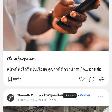
เรื่องเงินๆทองๆ
สุนัททีนั่งไถฟีดไปเรื่อยๆ ดูข่าวที่คิดว่าน่าสนใจ
... 
อ่านต่อ
บันทึก
Thairath Online - ไทยรัฐออนไลน์
•
ติดตาม
ยืนยันแล้ว
4 เม.ย. 2024 เวลา 11:30 • ข่าว