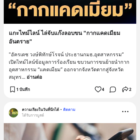
แกะไทม์ไลน์ ไล่จับแก๊งลอบขน "กากแคดเมียม
อันตราย"
"อัครเดช วงษ์พิทักษ์โรจน์ ประธานกมธ.อุตสาหกรรม” 
เปิดไทม์ไลน์ข้อมูลการร้องเรียน ขบวนการขนย้ายนำกาก
อุตสาหกรรม “แคดเมียม” ออกจากจังหวัดตากสู่จังหวัด
สมุทร
... 
อ่านต่อ
1 บันทึก
4
2
ความเรียงในวันที่นึกได้
•
ติดตาม
ได้รับการบูสต์