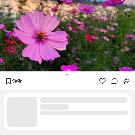
บันทึก