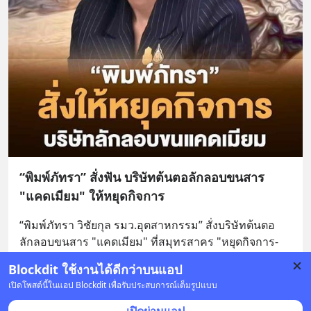
“พิมพ์ภัทรา” สั่งฟัน บริษัทต้นตอลักลอบขนสาร
"แคดเมียม" ให้หยุดกิจการ
“พิมพ์ภัทรา วิชัยกุล รมว.อุตสาหกรรม” สั่งบริษัทต้นตอ
ลักลอบขนสาร "แคดเมียม" ที่สมุทรสาคร "หยุดกิจการ-
แก้ปมกากพิษ หลังพบมีการขายกากแร่สังกะสีและกากแร่
Blockdit ใช้งานได้ดีกว่าบนแอป
แค
... 
อ่านต่อ
เปิดโพสต์นี้ในแอป Blockdit เพื่อรับประสบการณ์เต็มรูปแบบ
บันทึก
9
1