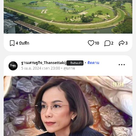
4 บันทึก
10
2
3
ฐานเศรษฐกิจ_Thansettakij
•
ติดตาม
ยืนยันแล้ว
5 เม.ย. 2024 เวลา 23:00 • สุขภาพ