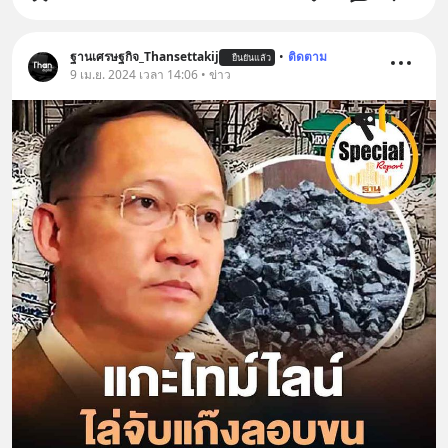
ฐานเศรษฐกิจ_Thansettakij
•
ติดตาม
ยืนยันแล้ว
9 เม.ย. 2024 เวลา 14:06 • ข่าว