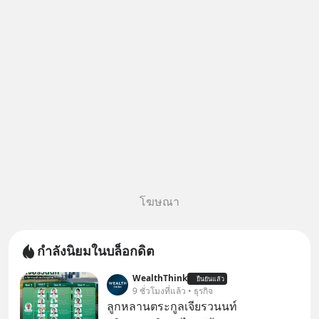
โฆษณา
กำลังนิยมในบล็อกดิต
WealthThink
ยืนยันแล้ว
9 ชั่วโมงที่แล้ว • ธุรกิจ
ลูกหลานตระกูลเจียรวนนท์