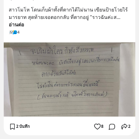
@diipgeek 🔗 หรือกดลิงก์
https://lin.ee/U91Fzyz
สาวโมโห โดนเก็บผ้าทั้งที่ตากได้ไม่นาน เขียนป้ายโวยไร้
มารยาท สุดท้ายเจอตอกกลับ ที่ตากอยู่ "ราวฉันค่ะส
... 
อ่านต่อ
4
2 บันทึก
8
2