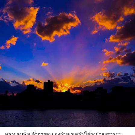
หลายคนฟังแล้วอาจจะมองว่าเขาเหล่านี้ช่างน่าสงสารซะ