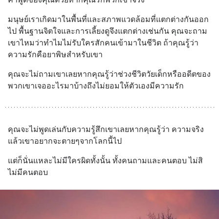
มนุษย์เราเกิดมาในพื้นที่และสภาพแวดล้อมที่แตกต่างกันออก
ไป พื้นฐานจิตใจและการเลี้ยงดูจึงแตกต่างเช่นกัน คุณจะถาม
เขาไหมว่าทำไมไม่รับใครสักคนเข้ามาในชีวิต ถ้าคุณรู้ว่า
ความรักคือยาพิษสำหรับเขา
คุณจะไม่ถามเขาเลยหากคุณรู้ว่าช่วงชีวิตวัยเด็กหรืออดีตของ
พวกเขาเจออะไรมาบ้างถึงไม่ยอมให้ตัวเองมีความรัก
คุณจะไม่พูดเล่นกับความรู้สึกเขาเลยหากคุณรู้ว่า ความจริง
แล้วเขาอยากจะตายๆจากโลกนี้ไป
แต่ก็นั่นแหละไม่มีใครผิดทั้งนั้น ทั้งคนถามและคนตอบ ไม่สิ 
ไม่มีคนตอบ