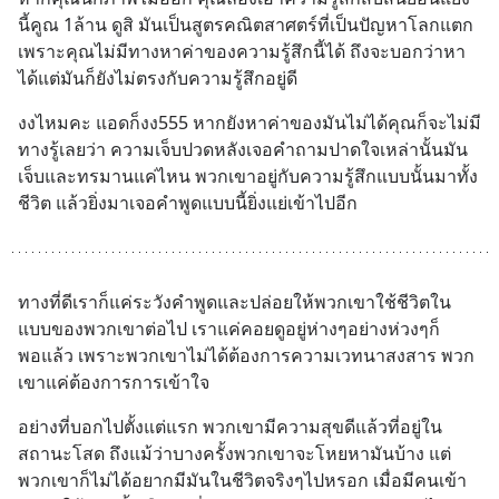
นี้คูณ 1ล้าน ดูสิ มันเป็นสูตรคณิตสาศตร์ที่เป็นปัญหาโลกแตก  
เพราะคุณไม่มีทางหาค่าของความรู้สึกนี้ได้ ถึงจะบอกว่าหา
ได้แต่มันก็ยังไม่ตรงกับความรู้สึกอยู่ดี
งงไหมคะ แอดก็งง555 หากยังหาค่าของมันไม่ได้คุณก็จะไม่มี
ทางรู้เลยว่า ความเจ็บปวดหลังเจอคำถามปาดใจเหล่านั้นมัน
เจ็บและทรมานแค่ไหน พวกเขาอยู่กับความรู้สึกแบบนั้นมาทั้ง
ชีวิต แล้วยิ่งมาเจอคำพูดแบบนี้ยิ่งแย่เข้าไปอีก
ทางที่ดีเราก็แค่ระวังคำพูดและปล่อยให้พวกเขาใช้ชีวิตใน
แบบของพวกเขาต่อไป เราแค่คอยดูอยู่ห่างๆอย่างห่วงๆก็
พอแล้ว เพราะพวกเขาไม่ได้ต้องการความเวทนาสงสาร พวก
เขาแค่ต้องการการเข้าใจ
อย่างที่บอกไปตั้งแต่แรก พวกเขามีความสุขดีแล้วที่อยู่ใน
สถานะโสด ถึงแม้ว่าบางครั้งพวกเขาจะโหยหามันบ้าง แต่
พวกเขาก็ไม่ได้อยากมีมันในชีวิตจริงๆไปหรอก เมื่อมีคนเข้า