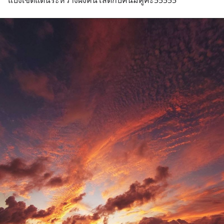
แบ่งเขตแดนระหว่างฝั่งคนโสดกับคนมีคู่ค่ะ55555