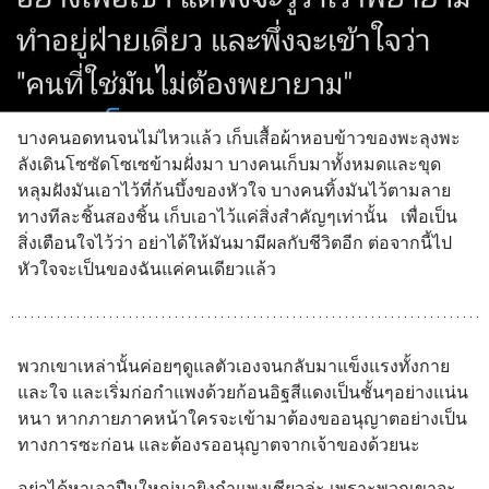
บางคนอดทนจนไม่ไหวแล้ว เก็บเสื้อผ้าหอบข้าวของพะลุงพะ
ลังเดินโซซัดโซเซข้ามฝั่งมา บางคนเก็บมาทั้งหมดและขุด
หลุมฝังมันเอาไว้ที่ก้นบึ้งของหัวใจ บางคนทิ้งมันไว้ตามลาย
ทางทีละชิ้นสองชิ้น เก็บเอาไว้แค่สิ่งสำคัญๆเท่านั้น   เพื่อเป็น
สิ่งเตือนใจไว้ว่า อย่าได้ให้มันมามีผลกับชีวิตอีก ต่อจากนี้ไป
หัวใจจะเป็นของฉันแค่คนเดียวแล้ว
พวกเขาเหล่านั้นค่อยๆดูแลตัวเองจนกลับมาแข็งแรงทั้งกาย
และใจ และเริ่มก่อกำแพงด้วยก้อนอิฐสีแดงเป็นชั้นๆอย่างแน่น
หนา หากภายภาคหน้าใครจะเข้ามาต้องขออนุญาตอย่างเป็น
ทางการซะก่อน และต้องรออนุญาตจากเจ้าของด้วยนะ
อย่าได้หาเอาปืนใหญ่มายิงกำแพงเชียวล่ะ เพราะพวกเขาจะ