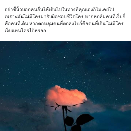
อย่าชี้นิ้วบอกคนอื่นให้เดินไปในทางที่คุณเองก็ไม่เคยไป 
เพราะมันไม่มีใครมารับผิดชอบชีวิตใคร หากหกล้มคนที่เจ็บก็
คือคนที่เดิน หากตกหลุมคนที่ตกลงไปก็คือคนที่เดิน ไม่มีใคร
เจ็บแทนใครได้หรอก