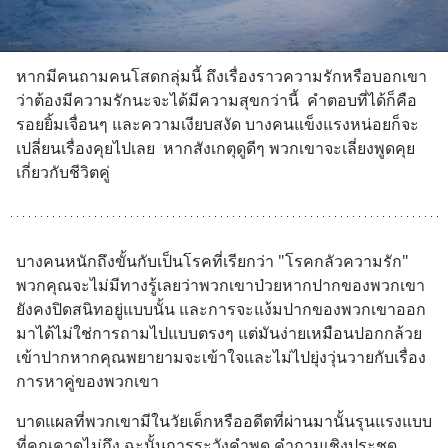
หากมีคนถามคนโสดกลุ่มนี้ ถึงเรื่องราวความรักหรือบอกเขา
ว่าต้องมีความรักนะจะได้มีความสุขกว่านี้  คำตอบที่ได้ก็คือ
รอยยิ้มเจื่อนๆ และความเงียบสงัด บางคนแข็งแรงหน่อยก็จะ
เปลี่ยนเรื่องคุยไปเลย  หากสังเกตุดูดีๆ พวกเขาจะเลี่ยงพูดคุย
เกี่ยวกับชีวิตคู่
บางคนหนักถึงขั้นกับเป็นโรคที่เรียกว่า "โรคกลัวความรัก" 
พวกคุณจะไม่มีทางรู้เลยว่าพวกเขาป่วยหากปากของพวกเขา
ยังคงปิดสนิทอยู่แบบนั้น และการจะแง้มปากของพวกเขาออก
มาได้ไม่ใช่การถามไปแบบตรงๆ แต่มันง่ายเหมือนปอกกล้วย
เข้าปากหากคุณพยายามจะเข้าใจและไม่ไปยุ่งวุ่นวายกับเรื่อง
การหาคู่ของพวกเขา
บาดแผลที่พวกเขามีในวัยเด็กหรืออดีตที่ผ่านมานั้นรุนแรงแบบ
ที่คุณคาดไม่ถึง ฉะนั้นการระวังคำพูด,คำถามเชิงประชด