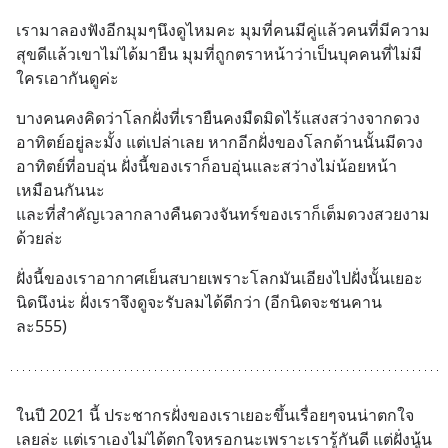
เรามาลองฟังอีกมุมๆนึงดูไหมคะ มุมที่คนมีคู่แล้วคนที่มีความ
สุขดีแล้วเขาไม่ได้มายืน มุมที่ถูกตราหน้าว่าเป็นบุคคนที่ไม่มี
ใครเอากันดูค่ะ
บางคนคงคิดว่าโลกฝั่งที่เรายืนคงมืดมิดไร้แสงสว่างจากดวง
อาทิตย์อยู่ละมั้ง แต่เปล่าเลย หากอีกฝั่งของโลกด้านนั้นมีดวง
อาทิตย์ที่อบอุ่น ฝั่งนี้ของเราก็อบอุ่นและสว่างไม่น้อยหน้า
เหมือนกันนะ
และที่สำคัญเวลากลางคืนดวงจันทร์ของเราก็เต็มดวงสวยงาม
ด้วยล่ะ
ฝั่งนี้ของเราอากาศเย็นสบายเพราะโลกมันเอียงไปฝั่งนั้นเยอะ
นิดนึงน่ะ ฝั่งเราจึงดูจะรับลมได้ดีกว่า (อีกนิดจะชนคาน
ละ555)
ในปี 2021 นี้ ประชากรฝั่งของเราเยอะขึ้นเรื่อยๆจนน่าตกใจ
เลยล่ะ แต่เราเองไม่ได้ตกใจหรอกนะเพราะเรารู้กันดี แต่ฝั่งนู้น