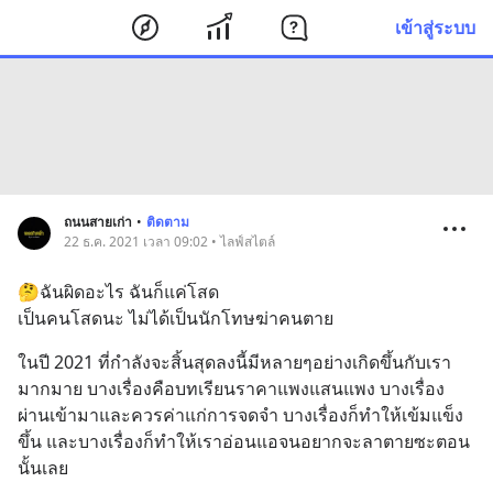
เข้าสู่ระบบ
ถนนสายเก่า
•
ติดตาม
22 ธ.ค. 2021 เวลา 09:02 • ไลฟ์สไตล์
🤔ฉันผิดอะไร ฉันก็แค่โสด
เป็นคนโสดนะ ไม่ได้เป็นนักโทษฆ่าคนตาย
ในปี 2021 ที่กำลังจะสิ้นสุดลงนี้มีหลายๆอย่างเกิดขึ้นกับเรา
มากมาย บางเรื่องคือบทเรียนราคาแพงแสนแพง บางเรื่อง
ผ่านเข้ามาและควรค่าแก่การจดจำ บางเรื่องก็ทำให้เข้มแข็ง
ขึ้น และบางเรื่องก็ทำให้เราอ่อนแอจนอยากจะลาตายซะตอน
นั้นเลย