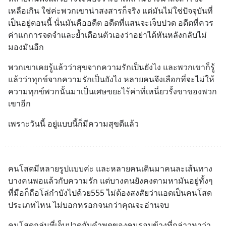
เหลือเกิน ใช่ค่ะพวกเขาน่าสงสารก็จริง แต่มันไม่ใช่ปัจจุบันที่
เป็นอยู่ตอนนี้ นั่นมันคืออดีต อดีตที่แสนจะเจ็บปวด อดีตที่ควร
ค่าแกการจดจำและย้ำเตือนตัวเองว่าอย่าได้หันหลังกลับไม่
มองมันอีก
พวกเขาเคยรู้แล้วว่าสุขจากความรักเป็นยังไง และพวกเขาก็รู้
แล้วว่าทุกข์จากความรักเป็นยังไง หลายคนจึงเลือกที่จะไม่ให้
ความทุกข์พวกนั้นมาเป็นเศษขยะไร้ค่าที่เหนี่ยวรั้งขาของพวก
เขาอีก
เพราะวันนี้ อยู่แบบนี้ก็มีความสุขดีแล้ว
คนโสดมีหลายรูปแบบค่ะ และหลายคนเดินมาคนละเส้นทาง 
บางคนพอแล้วกับความรัก แต่บางคนยังคงตามหามันอยู่ทั้งๆ
ที่มือก็ถือโล่กำบังไปด้วย555 ไม่ต้องสงสัยว่าแอดเป็นคนโสด
ประเภทไหน ไม่บอกหรอกจนกว่าคุณจะอ่านจบ
คนโสดกลุ่มที่เจ็บปวดกับคำพูดของคนรอบข้างที่กล่าวหาว่า