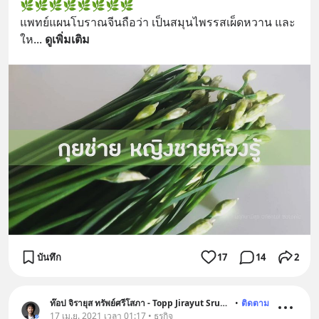
🌿🌿🌿🌿🌿🌿🌿🌿
แพทย์แผนโบราณจีนถือว่า เป็นสมุนไพรรสเผ็ดหวาน และ
ให
... 
ดูเพิ่มเติม
บันทึก
17
14
2
ท๊อป จิรายุส ทรัพย์ศรีโสภา - Topp Jirayut Srupsris
•
ติดตาม
17 เม.ย. 2021 เวลา 01:17 • ธุรกิจ