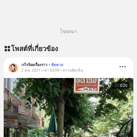
https://www.tharadhol.com/geek-
story-ep834-why-is-china-giving-
away-ai-for-free/ ติดตามสาระดี ๆ
อัพเดททุกวันผ่าน Line OA ด.ดล Blog
โฆษณา
คลิกเลย --> https://lin.ee/aMEkyNA
========================= 📣
โพสต์ที่เกี่ยวข้อง
สนับสนุนโดย 📣
=========================
เครียด หลับยาก ผมอยากแนะนำ
เรไรร้อยเรื่องราว
•
ติดตาม
2 ส.ค. 2021 เวลา 03:59 • ความคิดเห็น
ผลิตภัณฑ์เสริมอาหาร Diip CBD ช่วย
บรรเทาความเครียด ลดความวิตกกังวล
0:20
เพิ่มการผ่อนคลาย ซึ่งช่วยให้การนอน
หลับมีประสิทธิภาพมากยิ่งขึ้น 📍 สนใจ
สั่งซื้อสินค้า Diip CBD 💬 LINE :
@diipgeek 🔗 หรือกดลิงก์
https://lin.ee/U91Fzyz