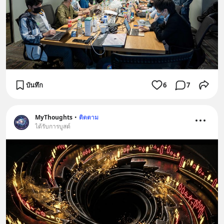
บันทึก
6
7
MyThoughts
•
ติดตาม
ได้รับการบูสต์