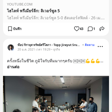
YOUTUBE.COM
ไฮไลท์ พรีเมียร์ลีก: ลิเวอร์พูล 5
ไฮไลท์ พรีเมียร์ลีก: ลิเวอร์พูล 5-0 ฮัดเดอร์สฟิลด์ - 26 เม.ย.2019 หงส์แดงกลับขึ้่นมานำจ่าฝูงชั่วคราวอีกครั้ง หลังเปิดแอนฟิลด์ตบบ๊วย ฮัดเดอร์สฟิลด์ ทาวน์ 5-0 ...
บันทึก
43
1
ท๊อป จิรายุส ทรัพย์ศรีโสภา - Topp Jirayut Srupsris
•
ติดตาม
20 ม.ค. 2021 เวลา 19:29 • ธุรกิจ
ครั้งหนึ่งในชีวิต ภูมิใจกับทีมมากๆครับ ￼￼￼💪💪💪
... 
อ่านต่อ