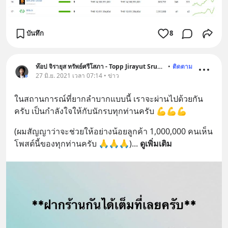
บันทึก
8
ท๊อป จิรายุส ทรัพย์ศรีโสภา - Topp Jirayut Srupsris
•
ติดตาม
27 มิ.ย. 2021 เวลา 07:14 • ข่าว
ในสถานการณ์ที่ยากลำบากแบบนี้ เราจะผ่านไปด้วยกัน
ครับ เป็นกำลังใจให้กับนักรบทุกท่านครับ 💪💪💪
(ผมสัญญาว่าจะช่วยให้อย่างน้อยลูกค้า 1,000,000 คนเห็น
โพสต์นี้ของทุกท่านครับ 🙏🙏🙏)
... 
ดูเพิ่มเติม