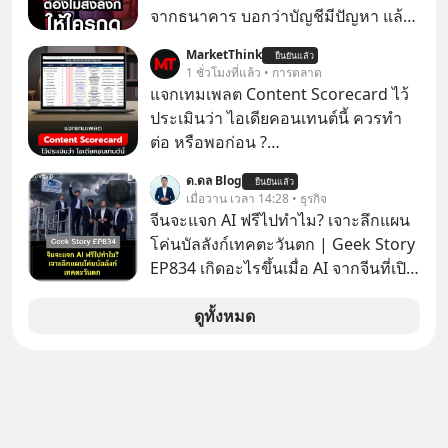
ต้องยกส้นเท้าขึ้น เพราะไม่สามารถนั่ง
จากธนาคาร บอกว่าบัญชีมีปัญหา แล้ว
ค้างในท่านั้นได้
ให้กดลิงก์โน่นนี่ หรือสแกนคิวอาร์โค้ด
MarketThink
ยืนยันแล้ว
ทันที มาฟัง “ป้าเก๋าเล่ากลโกง” เพื่อรู้ทัน
1 ชั่วโมงที่แล้ว • การตลาด
มุกหลอกลวงในคราบความน่าเชื่อถือ
แจกเทมเพลต Content Scorecard ไว้
กันค่ะ #แก้เกมกลโกง #ป้าเก๋าเล่ากล
ประเมินว่า ไอเดียคอนเทนต์นี้ ควรทำ
โกง #LivesSustainably #อยู่อย่าง
ต่อ หรือพอก่อน ?
ยั่งยืน #CyberSecurity #ป้าเก๋า
https://docs.google.com/spreadsh
ด.ดล Blog
#FraudEducation #FinancialLiteracy
ยืนยันแล้ว
eets/d/1J0ZkTtNLjIWLZaxcK2dVL40i
เมื่อวาน เวลา 14:28 • ธุรกิจ
#DigitalBankWithHumanTouch
MZl4127-t4nWawpiK5I/copy
จีนจะแจก AI ฟรีไปทำไม? เจาะลึกแผน
โค่นบัลลังก์เทคตะวันตก | Geek Story
EP834 เกิดอะไรขึ้นเมื่อ AI จากจีนที่เปิด
ให้ใช้งานฟรี กลับทำผลงานได้เทียบเท่า
AI ระดับท็อปของอเมริกาที่ใช้เงินลงทุน
ดูทั้งหมด
สร้างกว่าร้อยล้านดอลลาร์
ปรากฏการณ์นี้ทำเอาซีอีโอผู้ทรง
อิทธิพลอย่าง Jensen Huang แห่ง
Nvidia ถึงกับออกปากเชียร์สุดตัวว่านี่
คืออนาคต แต่ในขณะเดียวกัน บริษัท