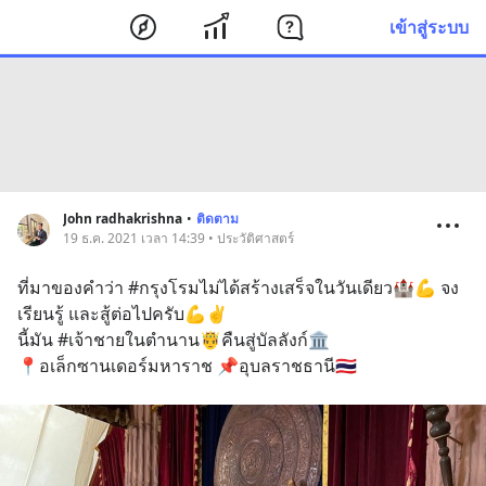
เข้าสู่ระบบ
John radhakrishna
•
ติดตาม
19 ธ.ค. 2021 เวลา 14:39 • ประวัติศาสตร์
ที่มาของคำว่า #กรุงโรมไม่ได้สร้างเสร็จในวันเดียว🏰💪 จง
เรียนรู้ และสู้ต่อไปครับ💪✌️ 
นี้มัน #เจ้าชายในตำนาน🤴คืนสู่บัลลังก์🏛
📍อเล็กซานเดอร์มหาราช 📌อุบลราชธานี🇹🇭