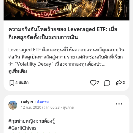
ความจริงอันโหดร้ายของ Leveraged ETF: เมื่อ
กิเลสถูกจัดตั้งเป็นระบบการเงิน
Leveraged ETF คือกองทุนที่ให้ผลตอบแทนทวีคูณแบบวัน
ต่อวัน ฟังดูเป็นทางลัดสู่ความรวย แต่มันซ่อนกับดักที่เรียก
ว่า "Volatility Decay" เนื่องจากกองทุนต้องปร
... 
ดูเพิ่มเติม
4 บันทึก
7
2
Lady N
•
ติดตาม
12 ก.พ. 2020 เวลา 05:28 • สุขภาพ
#กุยช่ายหญิงชายต้องรู้ 
#GarliChives