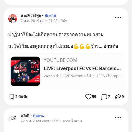
นายลิเวอร์พูล
•
ติดตาม
7 พ.ค. 2019 เวลา 21:08 • กีฬา
ปาฏิหาริย์จะไม่เกิดหากปราศจากความพยายาม
สะใจโว้ยยยยสูดดดดสุดไปเลยยย💪💪💪วู๊วว
... 
อ่านต่อ
YOUTUBE.COM
LIVE: Liverpool FC vs FC Barcelona
Watch the LIVE stream of the UEFA Champions League semifinal second leg match between Liverpool and Barcelona at Anfield...
2 บันทึก
59
7
9
สวัสดี
•
ติดตาม
22 ก.พ. 2020 เวลา 11:39 • ความคิดเห็น