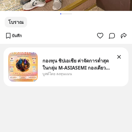
โบราณ
บันทึก
กองทุน ชิปเอเชีย ค่าจัดการต่ำสุด
ในกลุ่ม M-ASIASEMI กองเดียว
บูสต์โดย ลงทุนแมน
ครบ มีทั้ง CXMT จากจีน TSMC
จากไต้หวัน SK Hynix จาก
เกาหลีใต้ Kioxia จากญี่ปุ่น