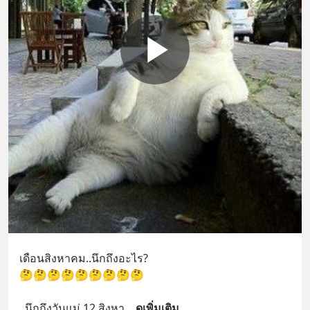
เดือนสิงหาคม..นึกถึงอะไร?
🤔🤔🤔🤔🤔🤔🤔🤔🤔
..นึกถึงวันแม่ 12 สิงหา
... 
ดูเพิ่มเติม