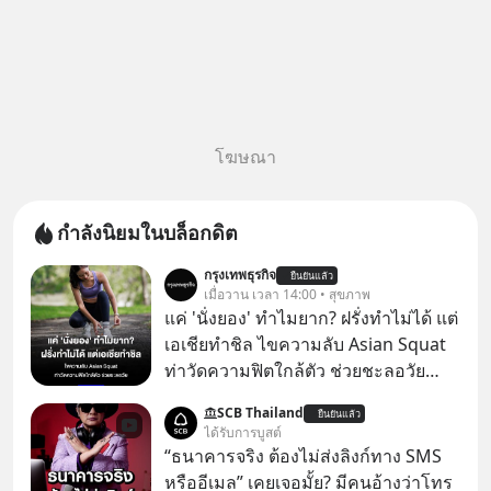
โฆษณา
กำลังนิยมในบล็อกดิต
กรุงเทพธุรกิจ
ยืนยันแล้ว
เมื่อวาน เวลา 14:00 • สุขภาพ
แค่ 'นั่งยอง' ทำไมยาก? ฝรั่งทำไม่ได้ แต่
เอเชียทำชิล ไขความลับ Asian Squat
ท่าวัดความฟิตใกล้ตัว ช่วยชะลอวัย
หลายคนอาจเคยเห็นคลิปไวรัลของชาว
SCB Thailand
ยืนยันแล้ว
ต่างชาติที่พยายามทำ “Asian Squat”
ได้รับการบูสต์
หรือการนั่งยองแบบคนเอเชีย แต่สุดท้าย
“ธนาคารจริง ต้องไม่ส่งลิงก์ทาง SMS
ก็เสียการทรงตัว ล้มหงายหลัง หรือไม่ก็
หรืออีเมล” เคยเจอมั้ย? มีคนอ้างว่าโทร