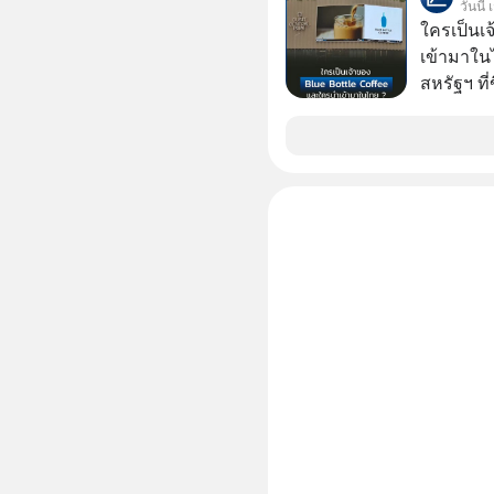
วันนี้
หุ้นทั้ง
ใครเป็นเ
เข้ามาใน
สหรัฐฯ ที่
สาขาแรกใ