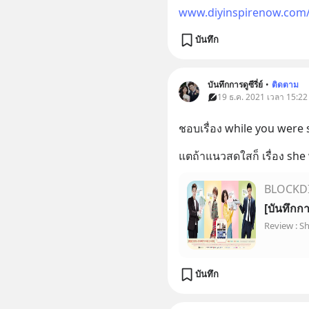
www.diyinspirenow.com/b
บันทึก
บันทึกการดูซีรี่ย์
•
ติดตาม
19 ธ.ค. 2021 เวลา 15:22 •
ชอบเรื่อง while you were 
แตถ้าแนวสดใสก็ เรื่อง she
BLOCKD
[บันทึกกา
Review : S
บันทึก