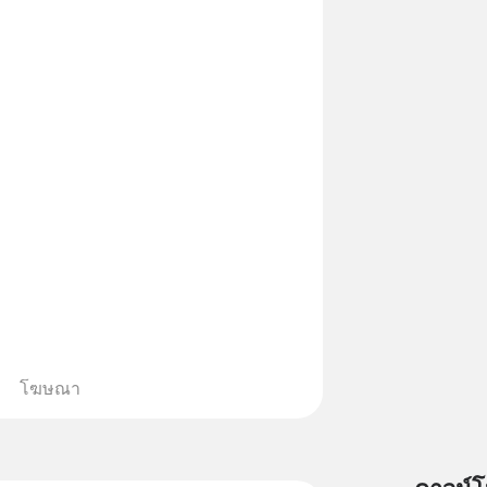
โฆษณา