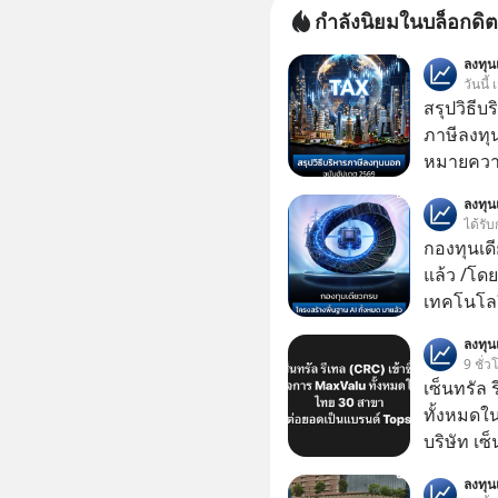
กำลังนิยมในบล็อกดิต
ลงทุ
วันนี้
สรุปวิธี
ภาษีลงทุ
หมายความ
ลงทุ
ได้รับ
กองทุนเด
แล้ว /โดย
เทคโนโลย
เคลื่อนห
ลงทุ
ชีวิตของผ
9 ชั่ว
เซ็นทรัล 
ทั้งหมดใ
บริษัท เซ
หรือ CRC 
ลงทุ
ฟู้ด รีเทล