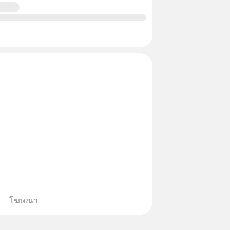
โฆษณา