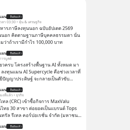
นแมน
ยืนยันแล้ว
 เวลา 03:30 • หุ้น & เศรษฐกิจ
บริหารภาษีลงทุนนอก ฉบับอัปเดต 2569
นนอก คิดตามฐานภาษีบุคคลธรรมดา นั่น
ว่าถ้าเรามีกำไร 100,000 บาท
นแมน
ยืนยันแล้ว
การบูสต์
ียวครบ โครงสร้างพื้นฐาน AI ทั้งหมด มา
 ลงทุนแมน AI Supercycle คือช่วงเวลาที่
ีปัญญาประดิษฐ์ จะกลายเป็นตัวขับ
ลัก ของการเติบโตทางเศรษฐกิจ และวิถี
นแมน
ยืนยันแล้ว
ู้คนอย่างยาวนานต่อจากนี้
โมงที่แล้ว • ธุรกิจ
รีเทล (CRC) เข้าซื้อกิจการ MaxValu
นไทย 30 สาขา ต่อยอดเป็นแบรนด์ Tops
็นทรัล รีเทล คอร์ปอเรชั่น จำกัด (มหาชน)
แจ้งตลาดหลักทรัพย์ฯ ว่า บริษัท เซ็นทรัล
นแมน
ยืนยันแล้ว
 จำกัด (CFR) ซึ่งเป็นบริษัทย่อยที่ CRC ถือ