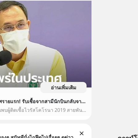
อ่านเพิ่มเติม
พบโอมิครอนแพร่ในประเทศรายแรก! รับเชื้อจากสามีนักบินกลับจากไนจีเรีย
กระทรวงสาธารณสุข ยืนยันพบผู้ติดเชื้อไวรัสโคโรนา 2019 สายพันธุ์โอมิครอน ระบาดในประเทศรายแรก คาดรับเชื้อจากสามีนักบินที่กลับมาจากไนจีเรีย
ทองๆ สุนัททีนั่งไถฟีดไปเรื่อยๆ ดูข่าว