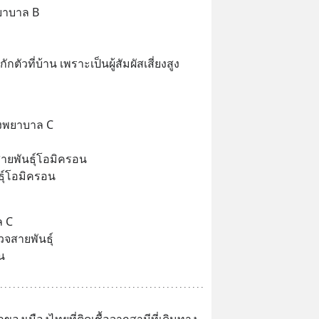
ยาบาล B
กตัวที่บ้าน เพราะเป็นผู้สัมผัสเสี่ยงสูง
รงพยาบาล C
ายพันธุ์โอมิครอน
ธุ์โอมิครอน
ล C
จสายพันธุ์
น
งเมืองไทยที่ติดเชื้อจากสามีที่เดินทาง