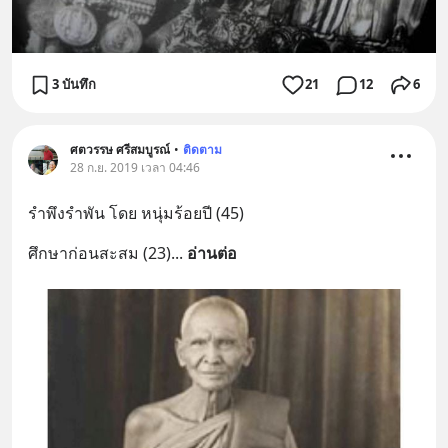
3 บันทึก
21
12
6
ศตวรรษ ศรีสมบูรณ์
•
ติดตาม
28 ก.ย. 2019 เวลา 04:46
รำพึงรำพัน โดย หนุ่มร้อยปี (45)
ศึกษาก่อนสะสม (23)
... 
อ่านต่อ