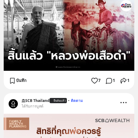
บันทึก
7
1
1
SCB Thailand
•
ติดตาม
ยืนยันแล้ว
ได้รับการบูสต์