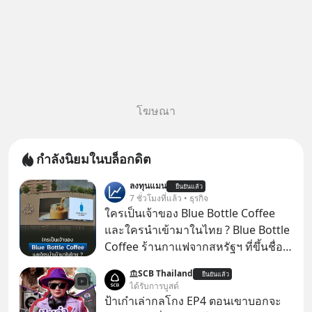
โฆษณา
กำลังนิยมในบล็อกดิต
ลงทุนแมน
ยืนยันแล้ว
7 ชั่วโมงที่แล้ว • ธุรกิจ
ใครเป็นเจ้าของ Blue Bottle Coffee
และใครนำเข้ามาในไทย ? Blue Bottle
Coffee ร้านกาแฟจากสหรัฐฯ ที่ขึ้นชื่อ
เรื่องความพิถีพิถัน กำลังจะเปิดสาขา
SCB Thailand
ยืนยันแล้ว
แรกในประเทศไทย ที่ Central Park
ได้รับการบูสต์
ป้าเก๋าเล่ากลโกง EP4 ตอนเขาบอกจะ