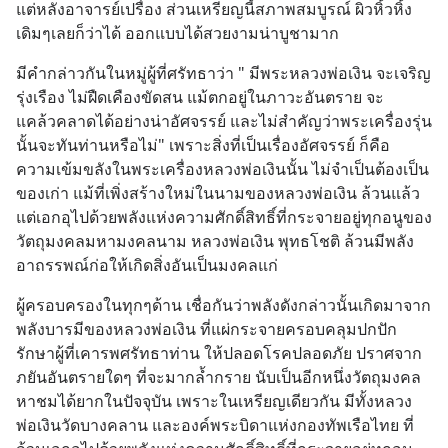
แต่หลังอาจารย์เปรื่อง ส่วนเหรียญนี้สภาพสมบูรณ์ ผิวหิ้วหิ้ง
เดิมๆเลยก็ว่าได้ ออกแบบได้สวยงามน่าบูชามาก
มีคำกล่าวกันในหมู่ผู้ที่ศรัทธาว่า " มีพระหลวงพ่อเงิน จะเจริญ
รุ่งเรือง ไม่ฝืดเคืองขัดสน แม้ตกอยู่ในภาวะอันตราย จะ
แคล้วคลาดได้อย่างน่าอัศจรรย์ และไม่สำคัญว่าพระเครื่องรุ่น
นั้นจะทันท่านหรือไม่" เพราะสิ่งที่เป็นเรื่องอัศจรรย์ ก็คือ 
ความเข้มขลังในพระเครื่องหลวงพ่อเงินนั้น ไม่จำเป็นต้องเป็น
ของเก่า แม้ที่เพิ่งสร้างใหม่ในนามของหลวงพ่อเงิน ล้วนแล้ว
แต่เอกอุไปด้วยพลังแห่งความศักดิ์สิทธิ์ที่กระจายอยู่ทุกอนูของ
วัตถุมงคลมหามงคลนาม หลวงพ่อเงิน พุทธโชติ ล้วนมีพลัง
อาถรรพณ์ก่อให้เกิดสิ่งอันเป็นมงคลแก่
ผู้ครอบครองในทุกๆด้าน เชื่อกันว่าพลังดังกล่าวนั้นเกิดมาจาก
พลังบารมีของหลวงพ่อเงิน ที่แผ่กระจายครอบคลุมปกปัก
รักษาผู้ที่เคารพศรัทธาท่าน ให้ปลอดโรคปลอดภัย ปราศจาก
ภยันอันตรายใดๆ ที่จะมากล้ำกราย นับเป็นอีกหนึ่งวัตถุมงคล 
หาชมได้ยากในปัจจุบัน เพราะในเหรียญเดียวกัน มีทั้งหลวง
พ่อเงินวัดบางคลาน และองค์พระบิดาแห่งกองทัพเรือไทย ที่