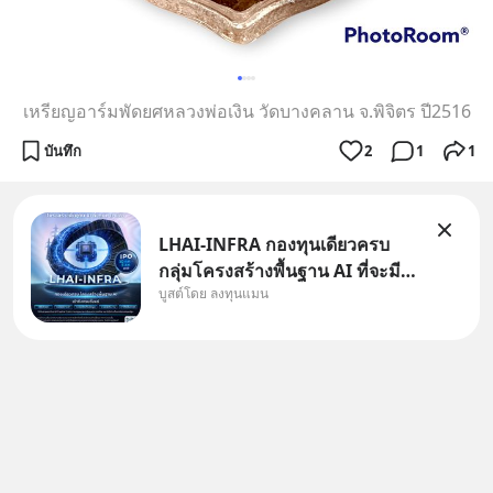
เหรียญอาร์มพัดยศหลวงพ่อเงิน วัดบางคลาน จ.พิจิตร ปี2516
บันทึก
2
1
1
LHAI-INFRA กองทุนเดียวครบ
กลุ่มโครงสร้างพื้นฐาน AI ที่จะมี
บูสต์โดย ลงทุนแมน
งบลงทุนครั้งใหญ่ในประวัติศาสตร์
ที่เรียกว่า AI Supercycle หุ้นกลุ่ม
นี้ปรับตัวลงมากใน 1 เดือนที่ผ่าน
มา แต่ความจริงคือทั่วโลกยังเดิน
หน้าลงทุน AI