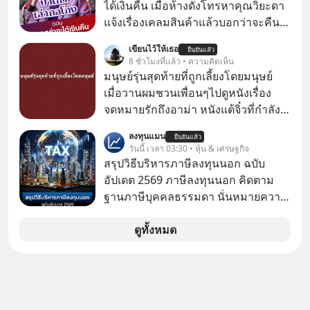
ได้เงินคืน เมื่อห้างดังโทรหาคุณวิยะดา
แจ้งเรื่องเคลมสินค้าแล้วบอกว่าจะคืน
เงิน คุณวิยะดาจะได้เงินจริง หรือเป็น
เขียนไว้ให้เธอ
ยืนยันแล้ว
เรื่องจ้อจี้ หาคำตอบได้ที่ “ป้าเก๋าเล่ากล
8 ชั่วโมงที่แล้ว • ความคิดเห็น
โกง” EP4 ตอน “เขาบอกว่าจะได้เงิน
มนุษย์รุ่นสุดท้ายที่ถูกเลี้ยงโดยมนุษย์
คืน” #ป้าเก๋าเล่ากลโกง #แก้เกมกลโกง
เมื่อวานผมชวนเพื่อนๆไปดูหนังเรื่อง
#อยู่อย่างยั่งยืน #Cybersecurity #เตือน
จดหมายรักถึงอาม่า หนังแต้จิ๋วที่กำลัง
ภัยออนไลน์
โด่งดังทั่วโลกอยู่ในตอนนี้ เหตุเกิดจาก
ลงทุนแมน
ยืนยันแล้ว
ป๊าผมเห็นโปสเตอร์หนังเรื่องนี้หลาย
วันนี้ เวลา 03:30 • หุ้น & เศรษฐกิจ
เดือนก่อนและอยากดูมาก ด้วยเพราะว่า
สรุปวิธีบริหารภาษีลงทุนนอก ฉบับ
อากงก็มาจากเมืองจีน ป๊าก็พูดแต้จิ๋วได้
อัปเดต 2569 ภาษีลงทุนนอก คิดตาม
มีเรื่องราวมีความผูกพันที่ได้ยินตั้งแต่
ฐานภาษีบุคคลธรรมดา นั่นหมายความ
เด็ก
ว่าถ้าเรามีกำไร 100,000 บาท
ดูทั้งหมด