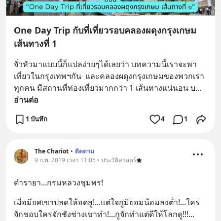
One Day Trip กับที่เที่ยวรอบคลองผดุงกรุงเกษม
เส้นทางที่ 1
จั่วหัวมาแบบนี้ก็แปลง่ายๆได้เลยว่า บทความนี้เราจะพา
เที่ยวในกรุงเทพฯกัน  และคลองผดุงกรุงเกษมของพวกเรา
ทุกคน มีสถานที่ท่องเที่ยวมากกว่า 1 เส้นทางแน่นอน บ
... 
อ่านต่อ
1 บันทึก
4
1
The Chariot
•
ติดตาม
9 ก.พ. 2019 เวลา 11:05 • ประวัติศาสตร์
ตำรายา...กรมหลวงชุมพร!
เมื่อมียศเขาปลดให้อดสู!...แต่ใจกูมิยอมน้อมลงต่ำ!...ใคร
จักชอบใครจักชังช่างเขาทำ!...กูจักทำแต่ดีให้โลกดู!!!
... 