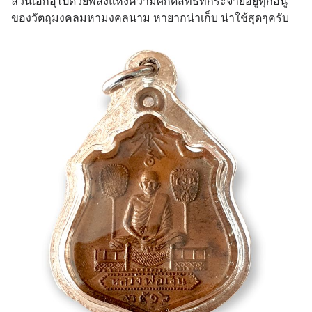
ล้วนเอกอุไปด้วยพลังแห่งความศักดิ์สิทธิ์ที่กระจายอยู่ทุกอนู
ของวัตถุมงคลมหามงคลนาม หายากน่าเก็บ น่าใช้สุดๆครับ