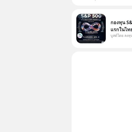
กองทุน S&P
แรกในไทย 
บูสต์โดย ลงท
แก้ Pain 
กัน 3 เรื่อง