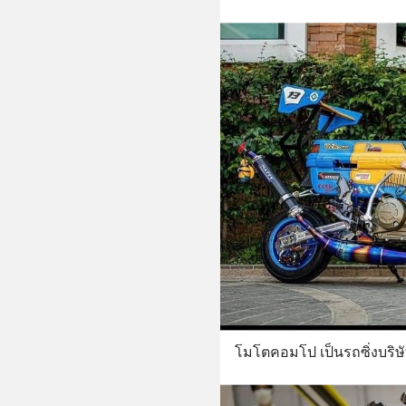
โมโตคอมโป เป็นรถซิ่งบริ