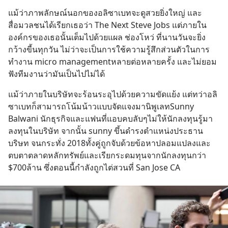
แม้ว่าภาพลักษณ์นอกของอลิซาเบทจะดูสวยยิ่งใหญ่ และ
สื่อมวลชนได้เรียกเธอว่า The Next Steve Jobs แต่ภายใน
องค์กรของเธอนั้นเต็มไปด้วยแผล ช่องโหว่ ที่นานวันจะยิ่ง
กว้างขี้นทุกวัน ไม่ว่าจะเป็นการใช้ความรู้สึกส่วนตัวในการ
ทำงาน micro managementหลายต่อหลายครั้ง และไม่ยอม
ฟังทีมงานว่ามันเป็นไปไม่ได้
แม้ว่าภายในบริษัทจะร้อนระอุไปด้วยความขัดแย้ง แต่ทว่าอลิ
ซาเบทก็สามารถโน้มน้าวแบบจัดแจงมานิพูเลทSunny 
Balwani นักธุรกิจและแฟนที่แอบคบลับๆไม่ให้นักลงทุนรู้มา
ลงทุนในบริษัท จากนั้น sunny ขึ้นดำรงตำแหน่งประธาน
บริษท จนกระทั่ง 2018ทั้งคู่ถูกจับด้วยข้อหาปลอมแปลงและ
ตบตาตลาดหลักทรัพย์และเรียกระดมทุนจากนักลงทุนกว่า 
$700ล้าน ซึ่งตอนนี้กำลังถูกไต่สวนที่ San Jose CA