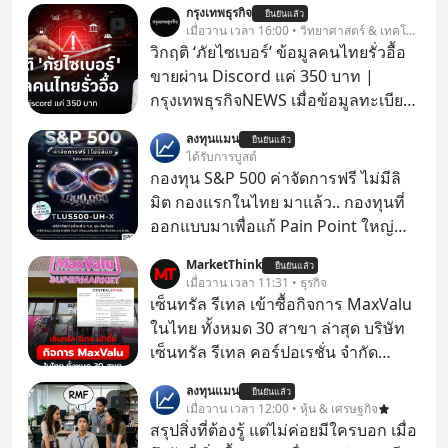
กรุงเทพธุรกิจ
ยืนยันแล้ว
เมื่อวาน เวลา 16:00 • วิทยาศาสตร์ & เทคโนโลยี
วิกฤติ ‘ภัยไซเบอร์’ ข้อมูลคนไทยรั่วอื้อ
ขายผ่าน Discord แค่ 350 บาท |
กรุงเทพธุรกิจNEWS เมื่อข้อมูลทะเบียน
รถ จากกรมการขนส่งทางบกหลุดไปอยู่
ลงทุนแมน
ยืนยันแล้ว
ในมือมิจฉาชีพ และถูกขายในตลาดมืด
ได้รับการบูสต์
ด้วยราคา 350 บาท รัฐบาลทำยังไงต่อ?
กองทุน S&P 500 ค่าจัดการฟรี ไม่มีลิ
มิต กองแรกในไทย มาแล้ว.. กองทุนที่
ออกแบบมาเพื่อแก้ Pain Point ใหญ่
ของนักลงทุนไทยพร้อมกัน 3 เรื่อง
MarketThink
ยืนยันแล้ว
เมื่อวาน เวลา 11:31 • ธุรกิจ
เซ็นทรัล รีเทล เข้าซื้อกิจการ MaxValu
ในไทย ทั้งหมด 30 สาขา ล่าสุด บริษัท
เซ็นทรัล รีเทล คอร์ปอเรชั่น จํากัด
(มหาชน) หรือ CRC ได้แจ้งต่อ
ลงทุนแมน
ยืนยันแล้ว
ตลาดหลักทรัพย์แห่งประเทศไทยว่า ได้
เมื่อวาน เวลา 12:00 • หุ้น & เศรษฐกิจ
เข้าทำการเข้าถือหุ้นในบริษัท อิออน
สรุปสิ่งที่ต้องรู้ แต่ไม่ค่อยมีใครบอก เมื่อ