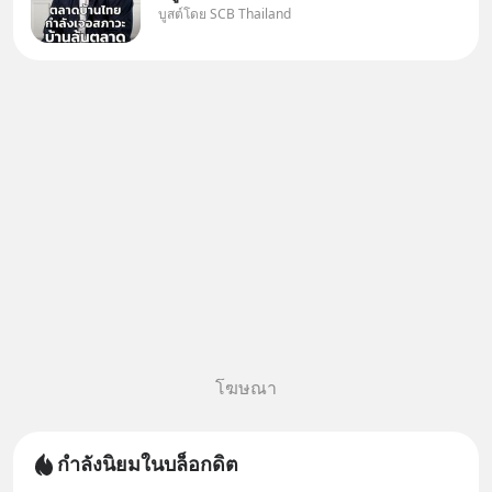
บูสต์โดย SCB Thailand
Oversupply หนักกว่าที่คิด และ
ปัญหานี้อาจไม่ได้จบแค่เรื่อง
เศรษฐกิจ #SCBEIC #อสังหา
#บ้านล้นตลาด #เศรษฐกิจไทย
#EICAround #SCBThailand
สามารถดูคลิปท
โฆษณา
กำลังนิยมในบล็อกดิต