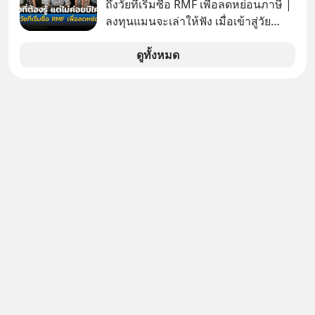
(ไทยแลนด์) จำกัด เจ้าของ MaxValu ใน
ถึงวัยที่เริ่มซื้อ RMF เพื่อลดหย่อนภาษี |
ไทย
ลงทุนแมนจะเล่าให้ฟัง เมื่อเข้าสู่วัย
ทำงานและเริ่มมีรายได้ถึงเกณฑ์เสีย
ภาษี หลายคนมักได้รับคำแนะนำให้
ดูทั้งหมด
ลงทุนใน RMF เพราะนอกจากจะช่วยลด
หย่อนภาษีได้แล้ว ยังเป็นโอกาสในการ
สร้างความมั่งคั่งระยะยาว แต่น้อยคน
นักที่จะลงลึกว่า ถ้าลงทุนใน RMF ควรรู้
อะไรบ้าง ควรดู ตรงไหน ทำอย่างไร ถึง
จะดีกับเรา แล้วเราควรรู้ข้อมูลอะไร
เกี่ยวกับ RMF บ้าง เพื่อให้นำไปใช้ต่อได้
จริง ๆ ลงทุนแมนจะเล่าให้ฟัง