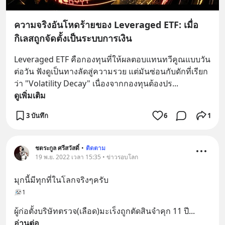
ความจริงอันโหดร้ายของ Leveraged ETF: เมื่อ
กิเลสถูกจัดตั้งเป็นระบบการเงิน
Leveraged ETF คือกองทุนที่ให้ผลตอบแทนทวีคูณแบบวัน
ต่อวัน ฟังดูเป็นทางลัดสู่ความรวย แต่มันซ่อนกับดักที่เรียก
ว่า "Volatility Decay" เนื่องจากกองทุนต้องปร
... 
ดูเพิ่มเติม
3 บันทึก
6
1
ชตระกูล ศรีสวัสดิ์
•
ติดตาม
19 พ.ย. 2022 เวลา 15:35 • ข่าวรอบโลก
มุกนี้มีทุกที่ในโลกจริงๆครับ
1
ผู้ก่อตั้งบริษัทตรวจ(เลือด)มะเร็งถูกตัดสินจำคุก 11 ปี
... 
อ่านต่อ