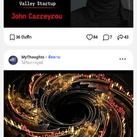
36 บันทึก
84
7
43
MyThoughts
•
ติดตาม
ได้รับการบูสต์