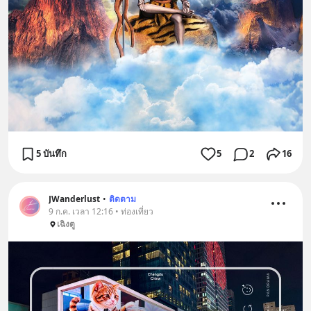
5 บันทึก
5
2
16
JWanderlust
•
ติดตาม
9 ก.ค. เวลา 12:16 • ท่องเที่ยว
เฉิงตู