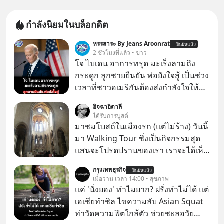
กำลังนิยมในบล็อกดิต
หรรสาระ By Jeans Aroonrat
ยืนยันแล้ว
2 ชั่วโมงที่แล้ว • ข่าว
โจ ไบเดน อาการทรุด มะเร็งลามถึง
กระดูก ลูกชายยืนยัน พ่อยังใจสู้ เป็นช่วง
เวลาที่ชาวอเมริกันต้องส่งกำลังใจให้กับ
โจ ไบเดน อดีตผู้นำสหรัฐในวัย 83 ปี ที่
อิจฉาอิตาลี
ตอนนี้กำลังต่อสู้กับโรคมะเร็งอย่างหนัก
ได้รับการบูสต์
ล่าสุด ฮันเตอร์ ไบเดน ลูกชายได้ออกมา
มาชมโบสถ์ในเมืองรก (แต่ไม่ร้าง) วันนี้
เปิดเผยอาการของพ่อว่า "น่าเป็นห่วง
มา Walking Tour ซึ่งเป็นกิจกรรมสุด
อย่างมาก" เนื่องจากมะเร็งได้ลุกลามไป
แสนจะโปรดปรานของเรา เราจะได้เห็น
ยังกระดูก และอวัยวะอื่นของร่างกาย ที่
เนเปิลแบบที่มันเป็นทั้งวัน
กรุงเทพธุรกิจ
สร้างความเจ็บปวดทรมานอย่างรุนแรง
ยืนยันแล้ว
เมื่อวาน เวลา 14:00 • สุขภาพ
แต่ยืนยันว่า โจ ไบเดน พ่อของเขายังใจ
แค่ 'นั่งยอง' ทำไมยาก? ฝรั่งทำไม่ได้ แต่
สู้ เพื่อรักษาอาการป่วยของตนอย่างเต็ม
เอเชียทำชิล ไขความลับ Asian Squat
ที่
ท่าวัดความฟิตใกล้ตัว ช่วยชะลอวัย