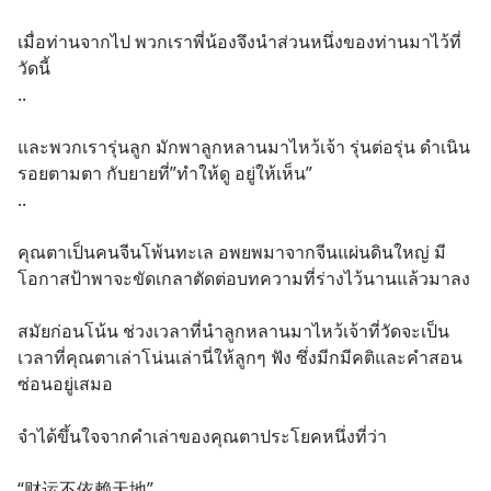
เมื่อท่านจากไป พวกเราพี่น้องจึงนำส่วนหนึ่งของท่านมาไว้ที่
วัดนี้
..
และพวกเรารุ่นลูก มักพาลูกหลานมาไหว้เจ้า รุ่นต่อรุ่น ดำเนิน
รอยตามตา กับยายที่”ทำให้ดู อยู่ให้เห็น”
..
คุณตาเป็นคนจีนโพ้นทะเล อพยพมาจากจีนแผ่นดินใหญ่ มี
โอกาสป้าพาจะขัดเกลาตัดต่อบทความที่ร่างไว้นานแล้วมาลง
สมัยก่อนโน้น ช่วงเวลาที่นำลูกหลานมาไหว้เจ้าที่วัดจะเป็น
เวลาที่คุณตาเล่าโน่นเล่านี่ให้ลูกๆ ฟัง ซึ่งมีกมีคติและคำสอน
ซ่อนอยู่เสมอ
จำได้ขึ้นใจจากคำเล่าของคุณตาประโยคหนึ่งที่ว่า
“财运不依赖天地”