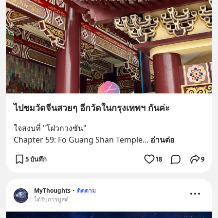
ไปชมวัดจีนสวยๆ อีกวัดในกรุงเทพฯ กันค่ะ
ใจสงบที่ "โฝวกวงซัน"
Chapter 59: Fo Guang Shan Temple
... 
อ่านต่อ
5 บันทึก
18
9
MyThoughts
•
ติดตาม
ได้รับการบูสต์