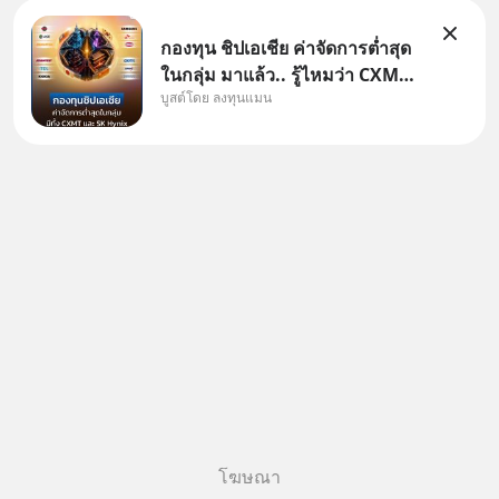
กองทุน ชิปเอเชีย ค่าจัดการต่ำสุด
ในกลุ่ม มาแล้ว.. รู้ไหมว่า CXMT
บูสต์โดย ลงทุนแมน
อยู่ดี ๆ ขึ้นมาเป็นบริษัทอันดับ 1 ใน
จีนแซงหน้า Tencent ขณะ
เดียวกัน TSMC เป็นบริษัทอันดับ 1
ในไต้หวันมานานแล้ว
โฆษณา