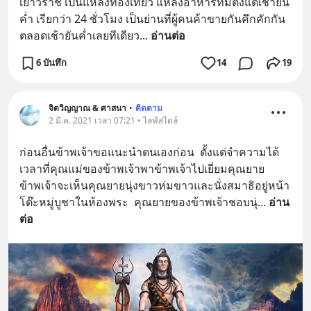
เยาวราช เป็นแหล่งท่องเที่ยว แหล่งอาหารที่มีตั้งแต่เช้ายัน
ค่ำ เรียกว่า 24 ชั่วโมง เป็นย่านที่ผู้คนค้าขายกันคึกคักกัน
ตลอดเช้ายันค่ำเลยทีเดียว
... 
อ่านต่อ
6 บันทึก
14
19
จิตวิญญาณ & ศาสนา
•
ติดตาม
2 มี.ค. 2021 เวลา 07:21 • ไลฟ์สไตล์
ก่อนอื่นข้าพเจ้าขอแนะนำตนเองก่อน  ตั้งแต่จำความได้ 
เวลาที่คุณแม่ของข้าพเจ้าพาข้าพเจ้าไปเยี่ยมคุณยาย  
ข้าพเจ้าจะเห็นคุณยายนุ่งขาวห่มขาวและนั่งสมาธิอยู่หน้า
โต๊ะหมู่บูชาในห้องพระ  คุณยายของข้าพเจ้าชอบนุ่
... 
อ่าน
ต่อ