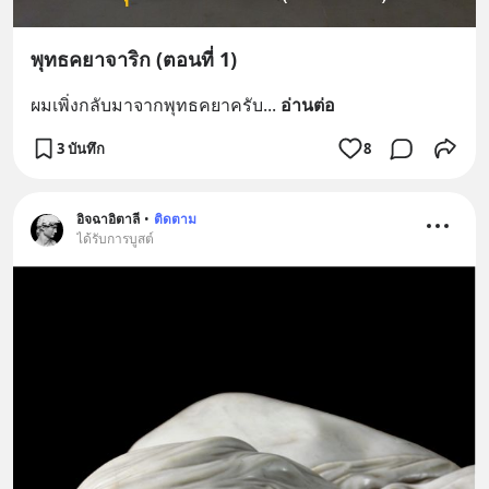
พุทธคยาจาริก (ตอนที่ 1)
ผมเพิ่งกลับมาจากพุทธคยาครับ
... 
อ่านต่อ
3 บันทึก
8
อิจฉาอิตาลี
•
ติดตาม
ได้รับการบูสต์