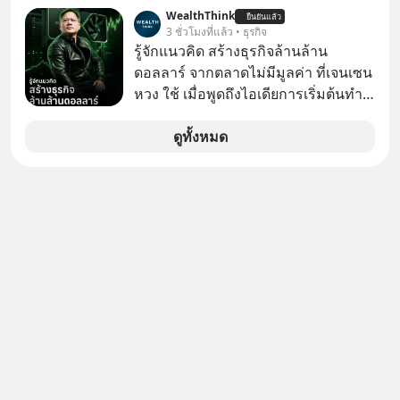
หลายคนอาจเคยเห็นคลิปไวรัลของชาว
WealthThink
ยืนยันแล้ว
ต่างชาติที่พยายามทำ “Asian Squat”
3 ชั่วโมงที่แล้ว • ธุรกิจ
หรือการนั่งยองแบบคนเอเชีย แต่สุดท้าย
รู้จักแนวคิด สร้างธุรกิจล้านล้าน
ก็เสียการทรงตัว ล้มหงายหลัง หรือไม่ก็
ดอลลาร์ จากตลาดไม่มีมูลค่า ที่เจนเซน
ต้องยกส้นเท้าขึ้น เพราะไม่สามารถนั่ง
หวง ใช้ เมื่อพูดถึงไอเดียการเริ่มต้นทำ
ค้างในท่านั้นได้
ธุรกิจ หลายคนก็คงมองว่าควรเริ่มต้น
ทำธุรกิจที่อยู่ในตลาดใหญ่ ๆ ที่ต้องมี
ดูทั้งหมด
ลูกค้า พร้อมขายได้ทันที