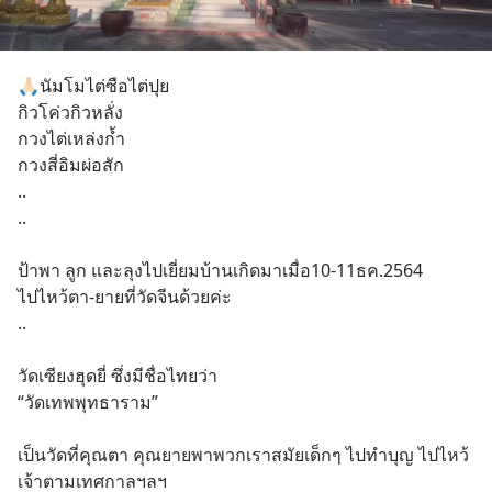
🙏🏻นัมโมไต่ซือไต่ปุย 
กิวโค่วกิวหลั่ง 
กวงไต่เหล่งก้ำ 
กวงสี่อิมผ่อสัก
..
..
ป้าพา ลูก และลุงไปเยี่ยมบ้านเกิดมาเมื่อ10-11ธค.2564 
ไปไหว้ตา-ยายที่วัดจีนด้วยค่ะ
..
วัดเซียงฮุดยี่ ซึ่งมีชื่อไทยว่า 
“วัดเทพพุทธาราม”
เป็นวัดที่คุณตา คุณยายพาพวกเราสมัยเด็กๆ ไปทำบุญ ไปไหว้
เจ้าตามเทศกาลฯลฯ