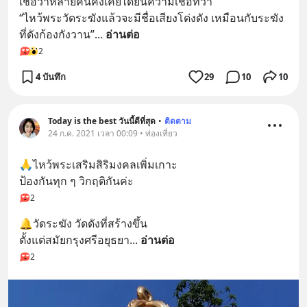
เชื่อว่าหลายคนคงเคยได้ยินความเชื่อที่ว่า
“ไหว้พระวัดระฆังแล้วจะมีชื่อเสียงโด่งดัง เหมือนกับระฆัง
ที่ดังก้องกังวาน”
... 
อ่านต่อ
2
4 บันทึก
29
10
10
Today​ is​ the​ best​ วันนี้​ดี​ที่สุด​
•
ติดตาม
24 ก.ค. 2021 เวลา 00:09 • ท่องเที่ยว
🙏ไหว้พระเสริมสิริมงคล​เพิ่มเกาะ
ป้องกัน​ทุก ๆ วิกฤติ​กันค่ะ
2
🔔วัดระฆัง วัดดังที่สร้างขึ้น
ตั้งแต่สมัยกรุงศรีอยุธยา
... 
อ่านต่อ
2