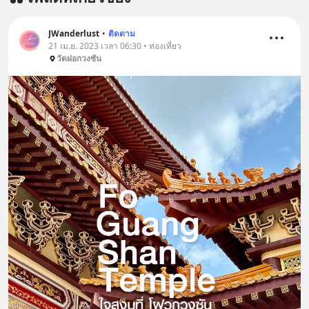
JWanderlust
•
ติดตาม
21 เม.ย. 2023 เวลา 06:30 • ท่องเที่ยว
วัดฝอกวงซัน