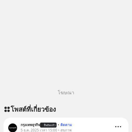
โฆษณา
โพสต์ที่เกี่ยวข้อง
กรุงเทพธุรกิจ
•
ติดตาม
ยืนยันแล้ว
5 ธ.ค. 2025 เวลา 15:00 • สุขภาพ