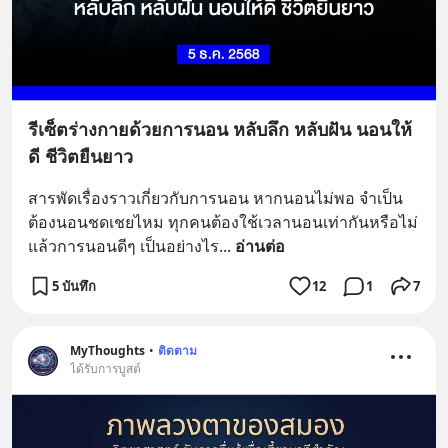
รีเซ็ตร่างกายด้วยการนอน หลับลึก หลับฝัน นอนให้
ดี ชีวิตยืนยาว
สารพัดเรื่องราวเกี่ยวกับการนอน หากนอนไม่พอ จำเป็น
ต้องนอนชดเชยไหม ทุกคนต้องใช้เวลานอนเท่ากันหรือไม่ 
แล้วการนอนดีๆ เป็นอย่างไร
... 
อ่านต่อ
5 บันทึก
12
1
7
MyThoughts
•
ติดตาม
ได้รับการบูสต์