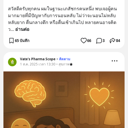
สวัสดีครับทุกคน ผมในฐานะเภสัชกรคนหนึ่ง พบเจอผู้คน
มากมายที่มีปัญหากับการนอนหลับ ไม่ว่าจะนอนไม่หลับ 
หลับยาก ตื่นกลางดึก หรือตื่นเช้าเกินไป หลายคนอาจคิด
ว
... 
อ่านต่อ
65 บันทึก
66
3
84
Vate's Pharma Scope
•
ติดตาม
1 ส.ค. 2025 เวลา 13:30 • สุขภาพ