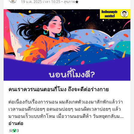
19 ม.ค. 2025 เวลา 16:25 • สุขภาพ
คนเราควรนอนตอนกี่โมง ถึงจะดีต่อร่างกาย
ต่อเนื่องกับเรื่องการนอน ผมสังเกตตัวเองมาสักพักแล้วว่า 
เวลานอนดึกบ่อยๆ อดนอนบ่อยๆ นอนผิดเวลาบ่อยๆ แล้ว
มานอนเร็วแบบหักโหม เมื่อวานนอนตีห้า วันหยุดกลับม
... 
อ่านต่อ
3