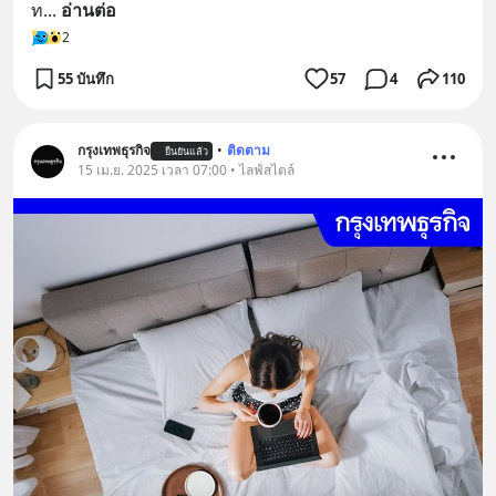
ท
... 
อ่านต่อ
2
55 บันทึก
57
4
110
กรุงเทพธุรกิจ
•
ติดตาม
ยืนยันแล้ว
15 เม.ย. 2025 เวลา 07:00 • ไลฟ์สไตล์