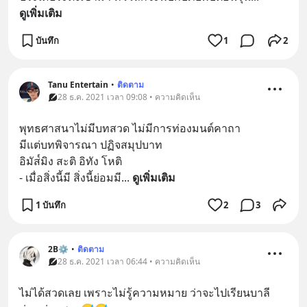
ดูเพิ่มเติม
บันทึก
1
2
Tanu Entertain
•
ติดตาม
28 ธ.ค. 2021 เวลา 09:08 • ความคิดเห็น
พุทธศาสนาไม่มีบทสวด ไม่มีการท่องมนต์คาถา
มีแต่บทพิจารณา ปฏิจสมุปบาท 
อิมัส๎มิง สะติ อิทัง โหติ
- เมื่อสิ่งนี้มี สิ่งนี้ย่อมมี
... 
ดูเพิ่มเติม
1 บันทึก
2
3
2B⚙
•
ติดตาม
28 ธ.ค. 2021 เวลา 06:44 • ความคิดเห็น
ไม่ได้สวดเลย เพราะไม่รู้ความหมาย ว่าจะไปเรียนบาลี