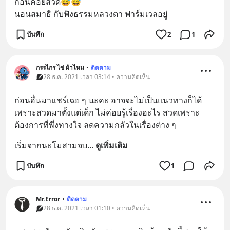
ก่อนค่อยสวด😅😅
นอนสมาธิ กับฟังธรรมหลวงตา ฟาร์มเวลอยู่
บันทึก
2
1
กรรไกร ไข่ ผ้าไหม
•
ติดตาม
28 ธ.ค. 2021 เวลา 03:14 • ความคิดเห็น
ก่อนอื่นมาแชร์เฉย ๆ นะคะ อาจจะไม่เป็นแนวทางก็ได้ 
เพราะสวดมาตั้งแต่เด็ก ไม่ค่อยรู้เรื่องอะไร สวดเพราะ
ต้องการที่พึ่งทางใจ ลดความกลัวในเรื่องต่าง ๆ
เริ่มจากนะโมสามจบ
... 
ดูเพิ่มเติม
บันทึก
1
Mr.Error
•
ติดตาม
28 ธ.ค. 2021 เวลา 01:10 • ความคิดเห็น