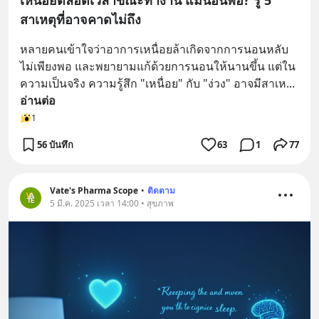
เหนื่อยตลอดเวลาขณะทำงาน แม้นอนพอ? รู้ 5
สาเหตุที่อาจคาดไม่ถึง
หลายคนเข้าใจว่าอาการเหนื่อยล้าเกิดจากการนอนหลับ
ไม่เพียงพอ และพยายามแก้ด้วยการนอนให้นานขึ้น แต่ใน
ความเป็นจริง ความรู้สึก "เหนื่อย" กับ "ง่วง" อาจมีสาเห
... 
อ่านต่อ
1
56 บันทึก
63
1
77
Vate's Pharma Scope
•
ติดตาม
5 มี.ค. 2025 เวลา 14:00 • สุขภาพ