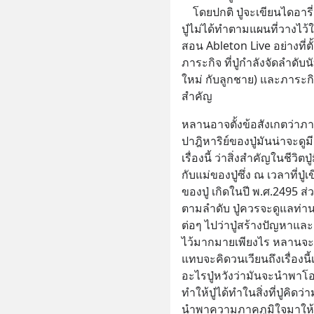
    โดยปกติ ปู่จะเขียนไดอารี่ก่อนนอน แต่วันนี้ปู่มีเรื่องต้องสารภาพว่า
ปู่ไม่ได้ทำตามแผนที่วางไว้ใน
สอน Ableton Live อย่างที่ต
ภาระกิจ ที่ปู่กำลังจัดลำดับ
ใหม่ กับลูกชาย) และภาระกิจ
สำคัญ
หลานอาจตั้งข้อสังเกตว่าภา
ปาฎิหาริย์ของปู่มันน่าจะดูม
เรื่องนี้ ว่าสิ่งสำคัญในชีวิต
กับแม่ของปู่ซึ่ง ณ เวลาที่ปู่
ของปู่ เกิดในปี พ.ศ.2495 ส่
ตามลำดับ ปู่ควรจะดูแลท่านท
ต่อๆ ไปว่าปู่สร้างปัญหาแล
ไว้มากมายเพียงไร หลานจะเร
แทบจะคิดวนเวียนถึงเรื่องนี้
อะไรปู่หวังว่ามันจะนำพาโอกา
ทำให้ปู่ได้ทำในสิ่งที่ปู่คิ
นำพาความภาคภูมิใจมาให้พ่อ