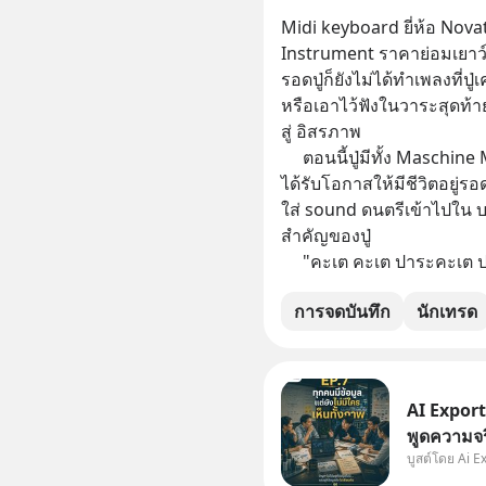
Midi keyboard ยี่ห้อ Nova
Instrument ราคาย่อมเยาว์ ปู
รอดปู่ก็ยังไม่ได้ทำเพลงที
หรือเอาไว้ฟังในวาระสุดท้าย
สู่ อิสรภาพ
     ตอนนี้ปู่มีทั้ง Maschine Mikro Mk3 และ Ableton Push2 และยัง
ได้รับโอกาสให้มีชีวิตอยู่รอ
ใส่ sound ดนตรีเข้าไปใน บ
สำคัญของปู่
     "คะเต คะเต ปาระคะเ
การจดบันทึก
นักเทรด
AI Export 
พูดความจริง | ข้อมูลไม่ได้โกหก 
บูสต์โดย Ai E
เลือกมองเฉ