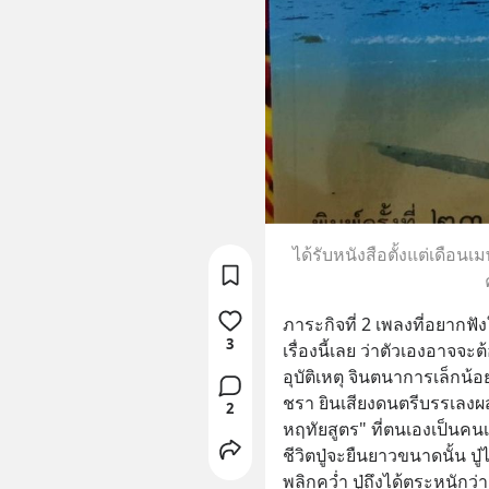
ได้รับหนังสือตั้งแต่เดือนเม
ภาระกิจที่ 2 เพลงที่อยากฟัง
3
เรื่องนี้เลย ว่าตัวเองอาจจ
อุบัติเหตุ จินตนาการเล็กน้
ชรา ยินเสียงดนตรีบรรเลง
2
หฤทัยสูตร" ที่ตนเองเป็นคนเร
ชีวิตปู่จะยืนยาวขนาดนั้น ปู่ไ
พลิกคว่ำ ปู่ถึงได้ตระหนักว่า