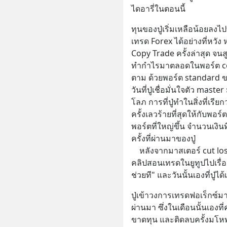
ไดอารี่ในตอนนี้
ทุนของปู่เริ่มเหลือน้อยลงไ
เทรด Forex ได้อย่างที่หวั
Copy Trade ครั้งล่าสุด จนส
ทำกำไรมาตลอดในพอร์ต cent
ตาม ด้วยพอร์ต standard 
วันที่ปู่เชื่อมั่นใจตัว mas
โลภ การที่ปู่ทำในสิ่งที่เรีย
ครั้งเลวร้ายที่สุดให้กับพอร์ต
พอร์ตที่ใหญ่ขึ้น จำนวนเงิน
ครั้งที่ผ่านมาของปู่
    หลังจากมาสเตอร์ cut loss ปู่ทำอะไรไม่ถูก นั่งมึนหัวและเลื่อนดู
คลิปสอนเทรดในยูทูปไปเรื่
ช่วยที" และวันนั้นเองที่ปู่
ปู่เข้าวงการเทรดฟอเร็กซ์มา
ผ่านมา ซึ่งในเดือนนั้นเอง
ขาดทุน และติดลบครั้งมโหฬ